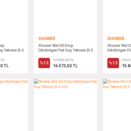
SHOWER
SHOWER
rop
Shower 90x130 Drop
Shower 90x12
ş Teknesi (h:5
Dikdörtgen Flat Duş Teknesi (h:5
Dikdörtgen Fl
cm)
cm)
 TL
19.050,00 TL
18.21
%13
%13
30 TL
16.573,50 TL
15.8