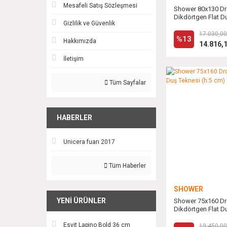
Mesafeli Satış Sözleşmesi
Shower 80x130 D
Dikdörtgen Flat Du
Gizlilik ve Güvenlik
cm)
17.030,00
%13
Hakkımızda
14.816,
İletişim
Tüm Sayfalar
HABERLER
Unicera fuarı 2017
Tüm Haberler
SHOWER
YENI ÜRÜNLER
Shower 75x160 D
Dikdörtgen Flat Du
cm)
Esvit Lapino Bold 36 cm
19.450,00