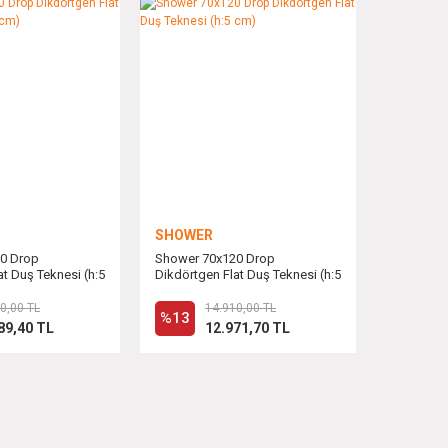
SHOWER
0 Drop
Shower 70x120 Drop
at Duş Teknesi (h:5
Dikdörtgen Flat Duş Teknesi (h:5
cm)
0,00 TL
14.910,00 TL
%13
89,40 TL
12.971,70 TL