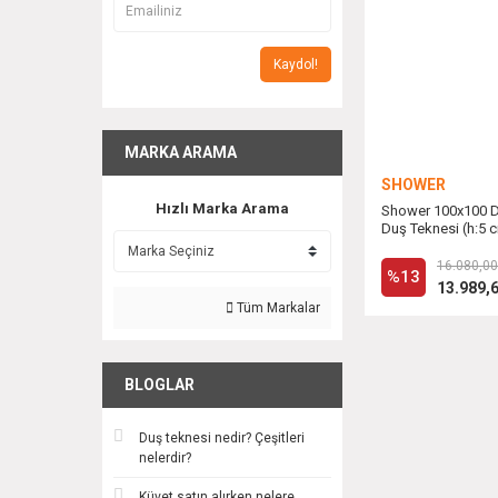
Kaydol!
MARKA ARAMA
SHOWER
Hızlı Marka Arama
Shower 100x100 Dr
Duş Teknesi (h:5 
16.080,00
%13
13.989,
Tüm Markalar
BLOGLAR
Duş teknesi nedir? Çeşitleri
nelerdir?
Küvet satın alırken nelere