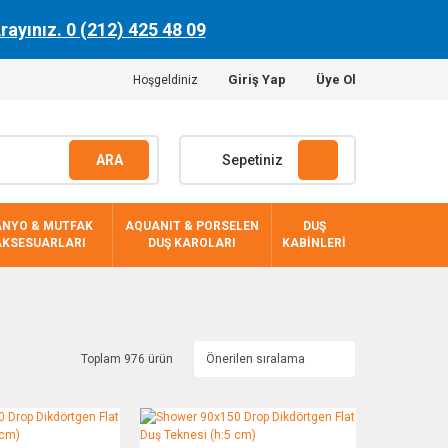
Arayınız. 0 (212) 425 48 09
Giriş Yap
Üye Ol
Hoşgeldiniz
ARA
Sepetiniz
ANYO & MUTFAK
AQUANIT & PORSELEN
DUŞ
AKSESUARLARI
DUŞ KAROLARI
KABİNLERİ
Toplam 976 ürün