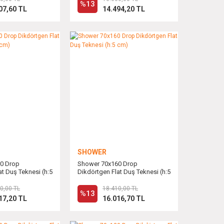
%13
07,60 TL
14.494,20 TL
SHOWER
0 Drop
Shower 70x160 Drop
at Duş Teknesi (h:5
Dikdörtgen Flat Duş Teknesi (h:5
cm)
0,00 TL
18.410,00 TL
%13
17,20 TL
16.016,70 TL