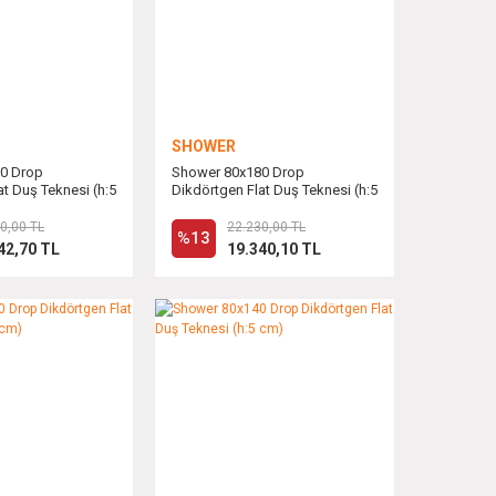
SHOWER
0 Drop
Shower 80x180 Drop
at Duş Teknesi (h:5
Dikdörtgen Flat Duş Teknesi (h:5
cm)
0,00 TL
22.230,00 TL
%13
42,70 TL
19.340,10 TL