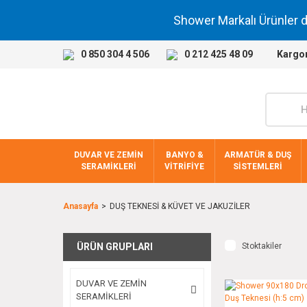
Shower Markalı Ürünler 
0 850 304 4 506
0 212 425 48 09
Kargo
DUVAR VE ZEMİN
BANYO &
ARMATÜR & DUŞ
SERAMİKLERİ
VİTRİFİYE
SİSTEMLERİ
Anasayfa
DUŞ TEKNESİ & KÜVET VE JAKUZİLER
ÜRÜN GRUPLARI
Stoktakiler
DUVAR VE ZEMİN
SERAMİKLERİ