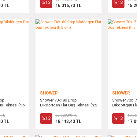
%13
%13
50 TL
16.016,70 TL
15.2
SHOWER
SHOWER
rop
Shower 70x180 Drop
Shower 70x17
ş Teknesi (h:5
Dikdörtgen Flat Duş Teknesi (h:5
Dikdörtgen Fl
cm)
cm)
 TL
20.820,00 TL
19.56
%13
%13
50 TL
18.113,40 TL
17.0