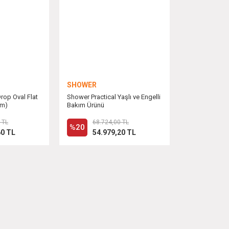
SHOWER
op Oval Flat
Shower Practical Yaşlı ve Engelli
cm)
Bakım Ürünü
 TL
68.724,00 TL
%20
60 TL
54.979,20 TL