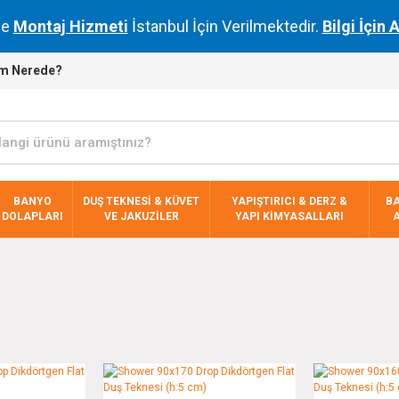
de
Montaj Hizmeti
İstanbul İçin Verilmektedir.
Bilgi İçin 
m Nerede?
BANYO
DUŞ TEKNESİ & KÜVET
YAPIŞTIRICI & DERZ &
B
DOLAPLARI
VE JAKUZİLER
YAPI KİMYASALLARI