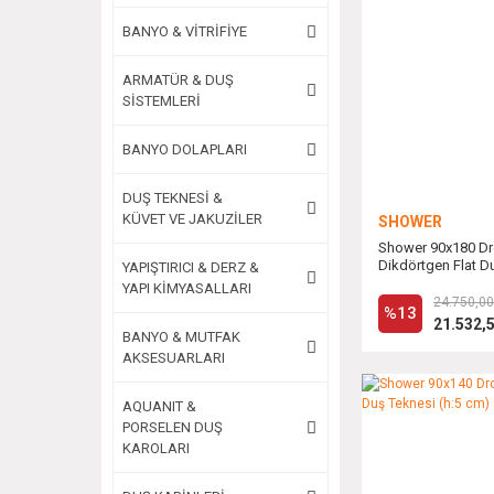
BANYO & VİTRİFİYE
ARMATÜR & DUŞ
SİSTEMLERİ
BANYO DOLAPLARI
DUŞ TEKNESİ &
KÜVET VE JAKUZİLER
SHOWER
Shower 90x180 D
Dikdörtgen Flat Du
YAPIŞTIRICI & DERZ &
cm)
YAPI KİMYASALLARI
24.750,00
%13
21.532,
BANYO & MUTFAK
AKSESUARLARI
AQUANIT &
PORSELEN DUŞ
KAROLARI