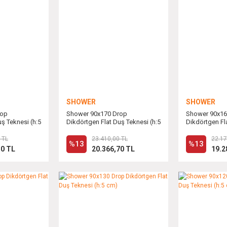
SHOWER
SHOWER
rop
Shower 90x170 Drop
Shower 90x16
ş Teknesi (h:5
Dikdörtgen Flat Duş Teknesi (h:5
Dikdörtgen Fl
cm)
cm)
 TL
23.410,00 TL
22.17
%13
%13
50 TL
20.366,70 TL
19.2