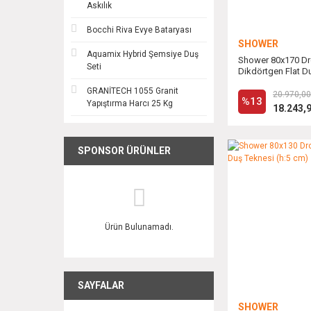
Askılık
Bocchi Riva Evye Bataryası
SHOWER
Aquamix Hybrid Şemsiye Duş
Shower 80x170 D
Seti
Dikdörtgen Flat Du
cm)
GRANİTECH 1055 Granit
20.970,00
%13
Yapıştırma Harcı 25 Kg
18.243,
SPONSOR ÜRÜNLER
Ürün Bulunamadı.
SAYFALAR
SHOWER