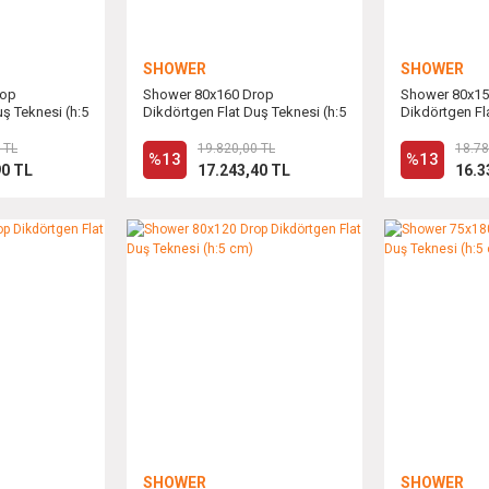
SHOWER
SHOWER
rop
Shower 80x160 Drop
Shower 80x15
ş Teknesi (h:5
Dikdörtgen Flat Duş Teknesi (h:5
Dikdörtgen Fl
cm)
cm)
 TL
19.820,00 TL
18.78
%13
%13
90 TL
17.243,40 TL
16.3
SHOWER
SHOWER