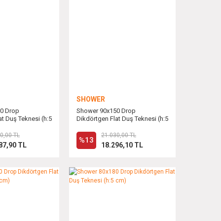
SHOWER
0 Drop
Shower 90x150 Drop
at Duş Teknesi (h:5
Dikdörtgen Flat Duş Teknesi (h:5
cm)
0,00 TL
21.030,00 TL
%13
87,90 TL
18.296,10 TL