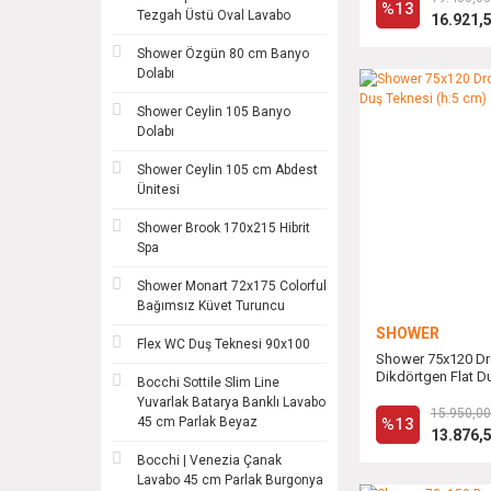
%13
Tezgah Üstü Oval Lavabo
16.921,
Shower Özgün 80 cm Banyo
Dolabı
Shower Ceylin 105 Banyo
Dolabı
Shower Ceylin 105 cm Abdest
Ünitesi
Shower Brook 170x215 Hibrit
Spa
Shower Monart 72x175 Colorful
Bağımsız Küvet Turuncu
SHOWER
Flex WC Duş Teknesi 90x100
Shower 75x120 D
Dikdörtgen Flat Du
Bocchi Sottile Slim Line
cm)
Yuvarlak Batarya Banklı Lavabo
15.950,00
45 cm Parlak Beyaz
%13
13.876,
Bocchi | Venezia Çanak
Lavabo 45 cm Parlak Burgonya