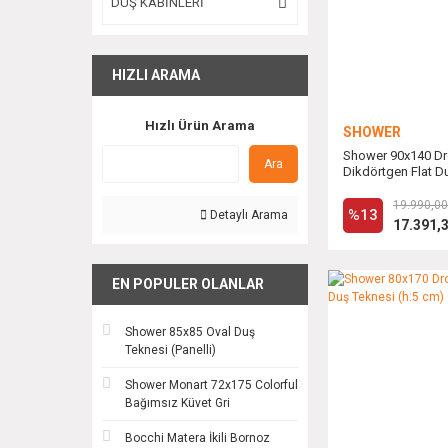
DUŞ KABİNLERİ
HIZLI ARAMA
Hızlı Ürün Arama
SHOWER
Shower 90x140 D
Ara
Dikdörtgen Flat Du
cm)
19.990,00
%13
Detaylı Arama
17.391,
EN POPULER OLANLAR
Shower 85x85 Oval Duş
Teknesi (Panelli)
Shower Monart 72x175 Colorful
Bağımsız Küvet Gri
Bocchi Matera İkili Bornoz