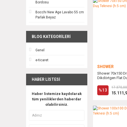
Bordosu
Bocchi New Age Lavabo 55 cm
Parlak Beyaz
BLOG KATEGORILERI
Genel
e-ticaret
SHOWER
Shower 70x150 D
Dikdörtgen Flat Du
HABER LISTESI
cm)
17.370,00
%13
15.111,
Haber listemize kaydolarak
tüm yeniliklerden haberdar
olabilirsiniz.