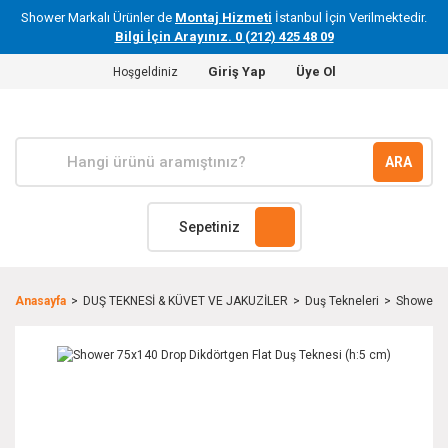
Shower Markalı Ürünler de
Montaj Hizmeti
İstanbul İçin Verilmektedir.
Bilgi İçin Arayınız. 0 (212) 425 48 09
Giriş Yap
Üye Ol
Hoşgeldiniz
ARA
Sepetiniz
Anasayfa
DUŞ TEKNESİ & KÜVET VE JAKUZİLER
Duş Tekneleri
Shower 7