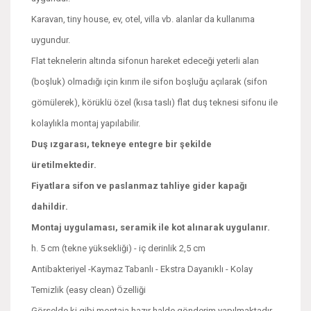
Karavan, tiny house, ev, otel, villa vb. alanlar da kullanıma
uygundur.
Flat teknelerin altında sifonun hareket edeceği yeterli alan
(boşluk) olmadığı için kırım ile sifon boşluğu açılarak (sifon
gömülerek), körüklü özel (kısa taslı) flat duş teknesi sifonu ile
kolaylıkla montaj yapılabilir.
Duş ızgarası, tekneye entegre bir şekilde
üretilmektedir.
Fiyatlara sifon ve paslanmaz tahliye gider kapağı
dahildir.
Montaj uygulaması, seramik ile kot alınarak uygulanır.
h. 5 cm (tekne yüksekliği) - iç derinlik 2,5 cm
Antibakteriyel -Kaymaz Tabanlı - Ekstra Dayanıklı - Kolay
Temizlik (easy clean) Özelliği
Görselde ki gibi montaja hazır halde gönderim yapılmaktadır.