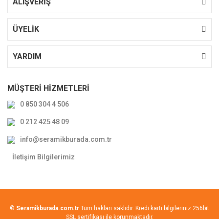
ALIŞVERİŞ
ÜYELİK
YARDIM
MÜŞTERİ HİZMETLERİ
0 850 304 4 506
0 212 425 48 09
info@seramikburada.com.tr
İletişim Bilgilerimiz
©
Seramikburada.com.tr
Tüm hakları saklıdır. Kredi kartı bilgileriniz 256bit
SSL sertifikası ile korunmaktadır.