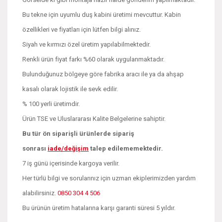
Bu tekne için uyumlu duş kabini üretimi mevcuttur. Kabin
özellikleri ve fiyatları için lütfen bilgi alınız.
Siyah ve kırmızı özel üretim yapılabilmektedir.
Renkli ürün fiyat farkı %60 olarak uygulanmaktadır.
Bulunduğunuz bölgeye göre fabrika aracı ile ya da ahşap
kasalı olarak lojistik ile sevk edilir.
% 100 yerli üretimdir.
Ürün TSE ve Uluslararası Kalite Belgelerine sahiptir.
Bu tür ön siparişli ürünlerde sipariş
sonrası
iade/değişim
talep edilememektedir.
7 iş günü içerisinde kargoya verilir.
Her türlü bilgi ve sorularınız için uzman ekiplerimizden yardım
alabilirsiniz.
0850 304 4 506
Bu ürünün üretim hatalarına karşı garanti süresi 5 yıldır.