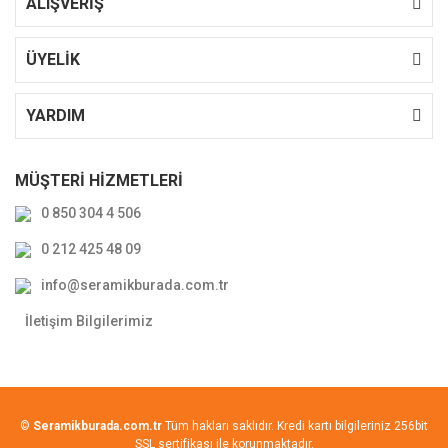
ALIŞVERİŞ
ÜYELİK
YARDIM
MÜŞTERİ HİZMETLERİ
0 850 304 4 506
0 212 425 48 09
info@seramikburada.com.tr
İletişim Bilgilerimiz
©
Seramikburada.com.tr
Tüm hakları saklıdır. Kredi kartı bilgileriniz 256bit
SSL sertifikası ile korunmaktadır.