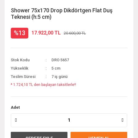
Shower 75x170 Drop Dikdörtgen Flat Duş
Teknesi (h:5 cm)
%13
17.922,00 TL
20.600,00 TL
Stok Kodu
DRO 5657
Yükseklik
5 cm
Teslim Süresi
7 iş günü
* 1.724,10 TL den başlayan taksitlerle!!
Adet