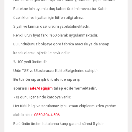
Bu tekne için uyumlu duş kabini üretimi mevcuttur. Kabin
özellikleri ve fiyatları için lütfen bilgi alınız.
Siyah ve kırmızı özel üretim yapılabilmektedir.
Renkli ürün fiyat farkı %60 olarak uygulanmaktadır.
Bulunduğunuz bölgeye göre fabrika aracı ile ya da ahşap
kasalı olarak lojistik ile sevk edilir.
% 100 yerli üretimdir.
Ürün TSE ve Uluslararası Kalite Belgelerine sahiptir.
Bu tür ön siparişli ürünlerde sipariş
sonrası
iade/değişim
talep edilememektedir.
7 iş günü içerisinde kargoya verilir.
Her türlü bilgi ve sorularınız için uzman ekiplerimizden yardım
alabilirsiniz.
0850 304 4 506
Bu ürünün üretim hatalarına karşı garanti süresi 5 yıldır.