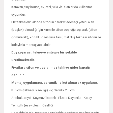
Karavan, tiny house, ev, otel, villa vb. alanlar da kullanıma
uygundur.
Flat teknelerin altında sifonun hareket edeceği yeterli alan
(boşluk) olmadığı için kırım ile sifon boşluğu açılarak (sifon
gömülerek), körüklü özel (kısa taslı) flat duş teknesi sifonu ile
kolaylıkla montaj yapılabilir.
Duş ızgarası, tekneye entegre bir şekilde
üretilmektedir.
Fiyatlara sifon ve paslanmaz tahliye gider kapağı
dahildir.
Montaj uygulaması, seramik ile kot alınarak uygulanır.
h. 5 cm (tekne yüksekliği) - iç derinlik 2,5 cm
Antibakteriyel -Kaymaz Tabanlı - Ekstra Dayanıklı - Kolay
Temizlik (easy clean) Özelliği
Görselde ki gibi montaja hazır halde gönderim yapılmaktadır.