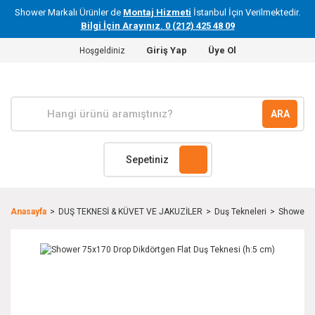
Shower Markalı Ürünler de
Montaj Hizmeti
İstanbul İçin Verilmektedir.
Bilgi İçin Arayınız. 0 (212) 425 48 09
Giriş Yap
Üye Ol
Hoşgeldiniz
ARA
Sepetiniz
Anasayfa
DUŞ TEKNESİ & KÜVET VE JAKUZİLER
Duş Tekneleri
Shower 7