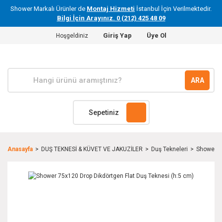
Shower Markalı Ürünler de
Montaj Hizmeti
İstanbul İçin Verilmektedir.
Bilgi İçin Arayınız. 0 (212) 425 48 09
Giriş Yap
Üye Ol
Hoşgeldiniz
ARA
Sepetiniz
Anasayfa
DUŞ TEKNESİ & KÜVET VE JAKUZİLER
Duş Tekneleri
Shower 7