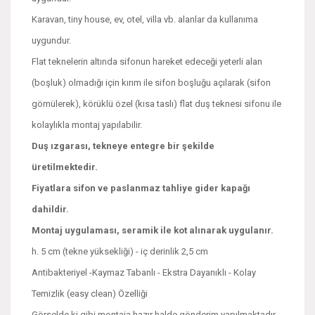
Karavan, tiny house, ev, otel, villa vb. alanlar da kullanıma
uygundur.
Flat teknelerin altında sifonun hareket edeceği yeterli alan
(boşluk) olmadığı için kırım ile sifon boşluğu açılarak (sifon
gömülerek), körüklü özel (kısa taslı) flat duş teknesi sifonu ile
kolaylıkla montaj yapılabilir.
Duş ızgarası, tekneye entegre bir şekilde
üretilmektedir.
Fiyatlara sifon ve paslanmaz tahliye gider kapağı
dahildir.
Montaj uygulaması, seramik ile kot alınarak uygulanır.
h. 5 cm (tekne yüksekliği) - iç derinlik 2,5 cm
Antibakteriyel -Kaymaz Tabanlı - Ekstra Dayanıklı - Kolay
Temizlik (easy clean) Özelliği
Görselde ki gibi montaja hazır halde gönderim yapılmaktadır.