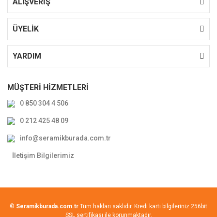
ALIŞVERİŞ
ÜYELİK
YARDIM
MÜŞTERİ HİZMETLERİ
0 850 304 4 506
0 212 425 48 09
info@seramikburada.com.tr
İletişim Bilgilerimiz
©
Seramikburada.com.tr
Tüm hakları saklıdır. Kredi kartı bilgileriniz 256bit
SSL sertifikası ile korunmaktadır.