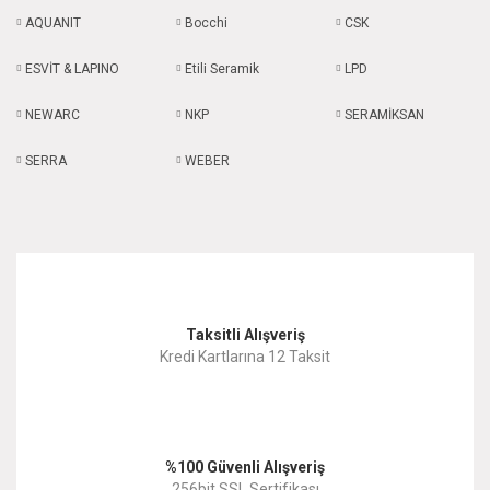
AQUANIT
Bocchi
CSK
ESVİT & LAPINO
Etili Seramik
LPD
NEWARC
NKP
SERAMİKSAN
SERRA
WEBER
Taksitli Alışveriş
Kredi Kartlarına 12 Taksit
%100 Güvenli Alışveriş
256bit SSL Sertifikası