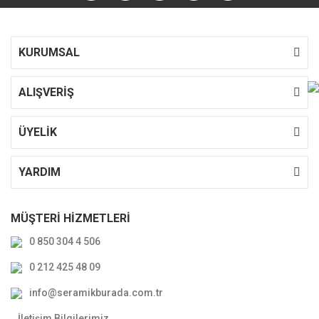
KURUMSAL
ALIŞVERİŞ
ÜYELİK
YARDIM
MÜŞTERİ HİZMETLERİ
0 850 304 4 506
0 212 425 48 09
info@seramikburada.com.tr
İletişim Bilgilerimiz