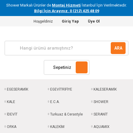
Shower Markalı Ürünler de
Montaj Hizmeti
İstanbul İçin Verilmektedir.
Bilgi İçin Arayınız. 0 (212) 425 48 09
Giriş Yap
Üye Ol
Hoşgeldiniz
ARA
Sepetiniz
EGESERAMİK
EGEVİTRİFİYE
KALESERAMİK
KALE
E.C.A.
SHOWER
İDEVİT
Turkuaz & Cerastyle
SERANİT
ORKA
KALEKİM
AQUAMIX