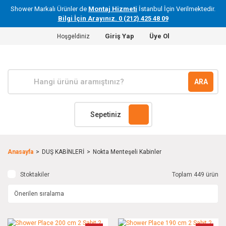
Shower Markalı Ürünler de
Montaj Hizmeti
İstanbul İçin Verilmektedir.
Bilgi İçin Arayınız. 0 (212) 425 48 09
Giriş Yap
Üye Ol
Hoşgeldiniz
ARA
Sepetiniz
Anasayfa
DUŞ KABİNLERİ
Nokta Menteşeli Kabinler
Stoktakiler
Toplam 449 ürün