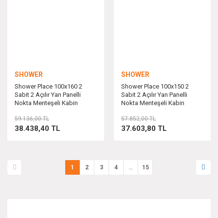
SHOWER
SHOWER
Shower Place 100x160 2
Shower Place 100x150 2
Sabit 2 Açılır Yan Panelli
Sabit 2 Açılır Yan Panelli
Nokta Menteşeli Kabin
Nokta Menteşeli Kabin
59.136,00 TL
57.852,00 TL
38.438,40 TL
37.603,80 TL
1
2
3
4
..
15