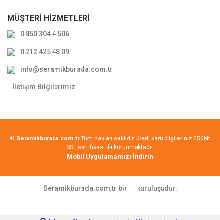
MÜŞTERİ HİZMETLERİ
0 850 304 4 506
0 212 425 48 09
info@seramikburada.com.tr
İletişim Bilgilerimiz
©
Seramikburada.com.tr
Tüm hakları saklıdır. Kredi kartı bilgileriniz 256bit
SSL sertifikası ile korunmaktadır.
Mobil Uygulamamızı İndirin
Seramikburada.com.tr bir
kuruluşudur.