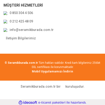
MÜŞTERİ HİZMETLERİ
0 850 304 4 506
0 212 425 48 09
info@seramikburada.com.tr
İletişim Bilgilerimiz
©
Seramikburada.com.tr
Tüm hakları saklıdır. Kredi kartı bilgileriniz 256bit
SSL sertifikası ile korunmaktadır.
Mobil Uygulamamızı İndirin
Seramikburada.com.tr bir
kuruluşudur.
ile
ideasoft
e-