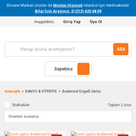
Shower Markalı Ürünler de
Montaj Hizmeti
İstanbul İçin Verilmektedir.
Bilgi İçin Arayınız. 0 (212) 425 48 09
Giriş Yap
Üye Ol
Hoşgeldiniz
ARA
Sepetiniz
Anasayfa
BANYO & VİTRİFİYE
Bedensel Engelli Serisi
Stoktakiler
Toplam 2 ürün