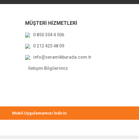
MÜŞTERİ HİZMETLERİ
0 850 304 4 506
0 212 425 48 09
info@seramikburada.com.tr
İletişim Bilgilerimiz
Mobil Uygulamamızı İndirin