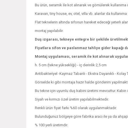
Bu ürün, seramik ile kot alınarak ve gömülerek kullanıma
Karavan, tiny house, ev, otel, villa vb. alanlar da kullanım
Flat teknelerin altında sifonun hareket edeceği yeterli alan
montaj yapılabilir.
Duş ızgarası, tekneye entegre bir şekilde üretilmek
Fiyatlara sifon ve paslanmaz tahliye gider kapağı da
Montaj uygulaması, seramik ile kot alınarak uygulan
h. 5 cm (tekne yüksekliği) - iç derinlik 2,5 cm
Antibakteriyel -Kaymaz Tabanlı - Ekstra Dayanıklı - Kolay 
Görselde ki gibi montaja hazır halde gönderim yapılmakta
Bu tekne için uyumlu duş kabini üretimi mevcuttur. Kabin özell
Siyah ve kırmızı özel üretim yapılabilmektedir.
Renkli ürün fiyat farkı %60 olarak uygulanmaktadır.
Bulunduğunuz bölgeye göre fabrika aracı ile ya da ahşap kas
% 100 yerli üretimdir.