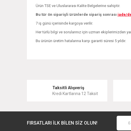
Ürün TSE ve Uluslararası Kalite Belgelerine sahiptir.
Bu tür ön siparişli ürünlerde sipariş sonrası
iade/d
7 iş günü içerisinde kargoya verilir.
Her türlü bilgi ve sorularınız için uzman ekiplerimizden yar
Bu ürünün üretim hatalarına karşı garanti süresi 5 yıldır.
Bu ürünün fiyat bilgisi, resim, ürün açıklamalarında ve 
Görüş ve önerileriniz için teşekkür ederiz.
Ürün resmi kalitesiz, bozuk veya görüntülenemiyor.
Taksitli Alışveriş
Kredi Kartlarına 12 Taksit
Ürün açıklamasında eksik bilgiler bulunuyor.
Ürün bilgilerinde hatalar bulunuyor.
Ürün fiyatı diğer sitelerden daha pahalı.
FIRSATLARI İLK BİLEN SİZ OLUN!