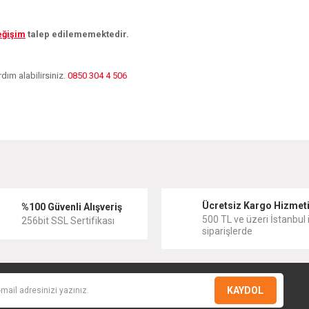
eğişim
talep edilememektedir.
dım alabilirsiniz.
0850 304 4 506
diğer konularda yetersiz gördüğünüz noktaları öneri formunu kullanarak tarafımıza
Bu ürüne ilk yorumu siz yapın!
Ücretsiz Kargo Hizmet
Yorum Yaz
%100 Güvenli Alışveriş
500 TL ve üzeri İstanbul i
256bit SSL Sertifikası
siparişlerde
KAYDOL