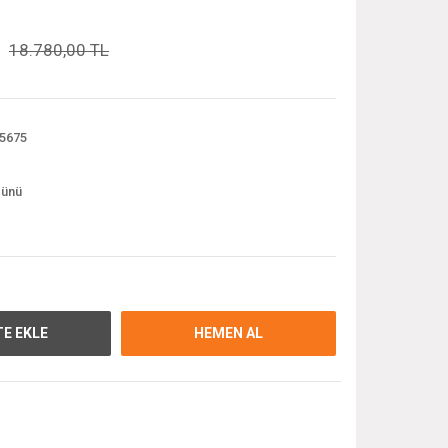
18.780,00 TL
5675
günü
E EKLE
HEMEN AL