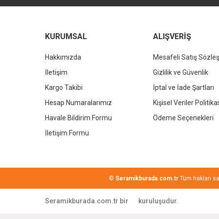
Bu ürüne benzer farklı alternatifler olmalı.
KURUMSAL
ALIŞVERİŞ
Hakkımızda
Mesafeli Satış Sözle
İletişim
Gizlilik ve Güvenlik
Kargo Takibi
İptal ve İade Şartları
Hesap Numaralarımız
Kişisel Veriler Politika
Havale Bildirim Formu
Ödeme Seçenekleri
İletişim Formu
©
Seramikburada.com.tr
Tüm hakları sakl
Seramikburada.com.tr bir
kuruluşudur.