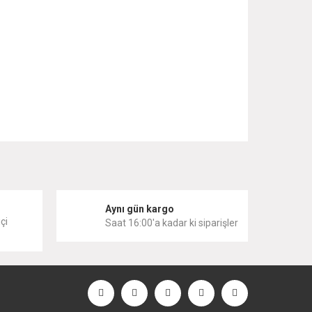
 iletebilirsiniz.
i
Aynı gün kargo
çi
Saat 16:00'a kadar ki siparişler