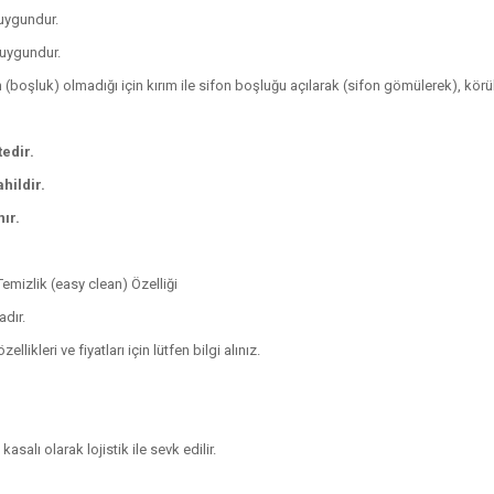
 uygundur.
a uygundur.
 (boşluk) olmadığı için kırım ile sifon boşluğu açılarak (sifon gömülerek), körükl
tedir.
hildir.
ır.
Temizlik (easy clean) Özelliği
dır.
ikleri ve fiyatları için lütfen bilgi alınız.
alı olarak lojistik ile sevk edilir.