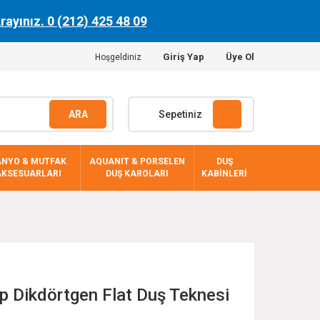
Arayınız. 0 (212) 425 48 09
Giriş Yap
Üye Ol
Hoşgeldiniz
ARA
Sepetiniz
ANYO & MUTFAK
AQUANIT & PORSELEN
DUŞ
AKSESUARLARI
DUŞ KAROLARI
KABİNLERİ
 Dikdörtgen Flat Duş Teknesi