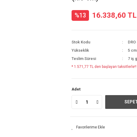
16.338,60 TL
%13
Stok Kodu
DRO 
Yükseklik
5 cm
Teslim Süresi
7 iş 
* 1.571,77 TL den başlayan taksitlerle!!
Adet
SEPET