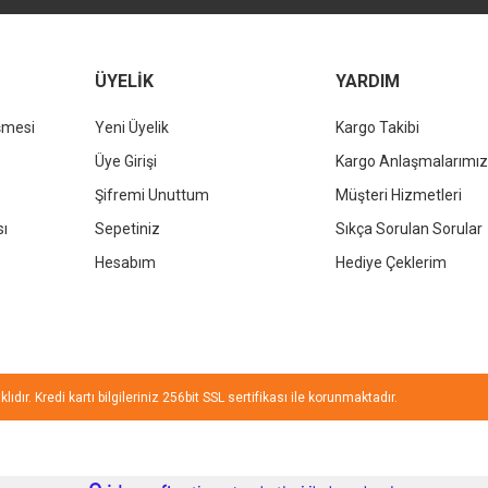
ÜYELİK
YARDIM
şmesi
Yeni Üyelik
Kargo Takibi
Gönder
Üye Girişi
Kargo Anlaşmalarımız
Şifremi Unuttum
Müşteri Hizmetleri
sı
Sepetiniz
Sıkça Sorulan Sorular
Hesabım
Hediye Çeklerim
ıdır. Kredi kartı bilgileriniz 256bit SSL sertifikası ile korunmaktadır.