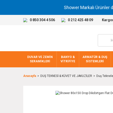
Shower Markalı Ürünler 
0 850 304 4 506
0 212 425 48 09
Kargo
DUVAR VE ZEMİN
BANYO &
ARMATÜR & DUŞ
SERAMİKLERİ
VİTRİFİYE
SİSTEMLERİ
Anasayfa
DUŞ TEKNESİ & KÜVET VE JAKUZİLER
Duş Teknele