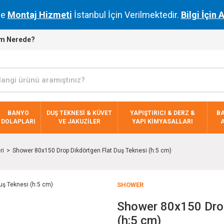
de
Montaj Hizmeti
İstanbul İçin Verilmektedir.
Bilgi İçin 
m Nerede?
BANYO
DUŞ TEKNESİ & KÜVET
YAPIŞTIRICI & DERZ &
B
DOLAPLARI
VE JAKUZİLER
YAPI KİMYASALLARI
ri
Shower 80x150 Drop Dikdörtgen Flat Duş Teknesi (h:5 cm)
SHOWER
Shower 80x150 Drop
(h:5 cm)