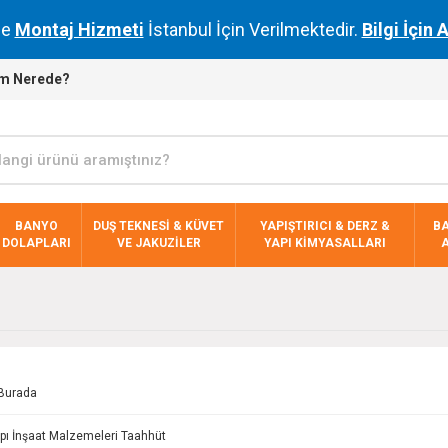
de
Montaj Hizmeti
İstanbul İçin Verilmektedir.
Bilgi İçin 
m Nerede?
BANYO
DUŞ TEKNESİ & KÜVET
YAPIŞTIRICI & DERZ &
B
DOLAPLARI
VE JAKUZİLER
YAPI KİMYASALLARI
Burada
pı İnşaat Malzemeleri Taahhüt