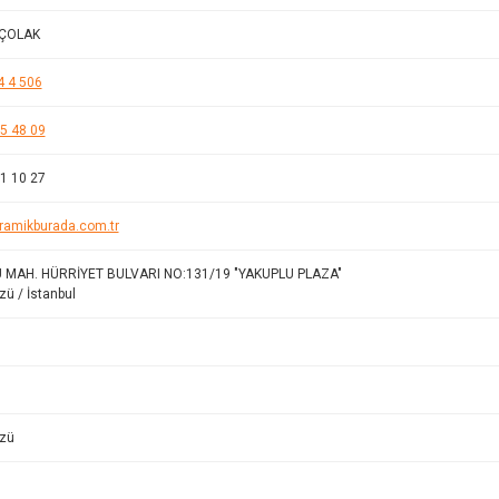
 ÇOLAK
4 4 506
5 48 09
1 10 27
ramikburada.com.tr
 MAH. HÜRRİYET BULVARI NO:131/19 "YAKUPLU PLAZA"
zü / İstanbul
üzü