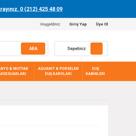
Arayınız. 0 (212) 425 48 09
Giriş Yap
Üye Ol
Hoşgeldiniz
ARA
Sepetiniz
ANYO & MUTFAK
AQUANIT & PORSELEN
DUŞ
AKSESUARLARI
DUŞ KAROLARI
KABİNLERİ