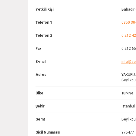
Yetkili Kişi
Bahadır
Telefon 1
0850 30
Telefon 2
0 212 42
Fax
0 212 65
E-mail
info@se
Adres
YAKUPLU
Beylikdü
Ülke
Türkiye
Şehir
İstanbul
Semt
Beylikd
Sicil Numarası
975477