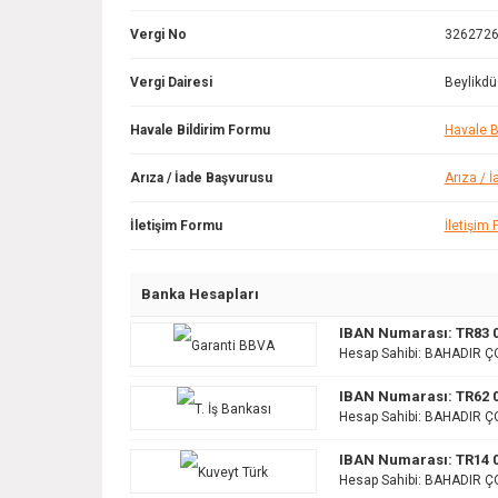
Vergi No
326272
Vergi Dairesi
Beylikd
Havale Bildirim Formu
Havale B
Arıza / İade Başvurusu
Arıza / 
İletişim Formu
İletişim
Banka Hesapları
IBAN Numarası: TR83 0
Hesap Sahibi: BAHADIR ÇO
IBAN Numarası: TR62 0
Hesap Sahibi: BAHADIR ÇO
IBAN Numarası: TR14 0
Hesap Sahibi: BAHADIR Ç