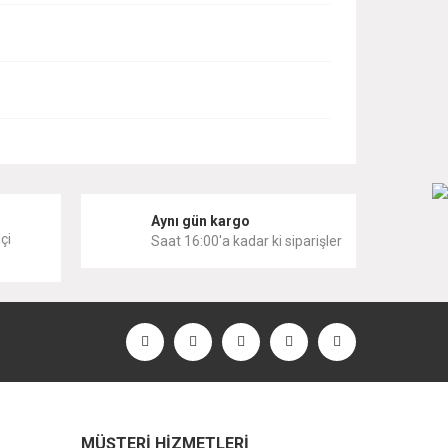
i
Aynı gün kargo
çi
Saat 16:00'a kadar ki siparişler
MÜŞTERİ HİZMETLERİ