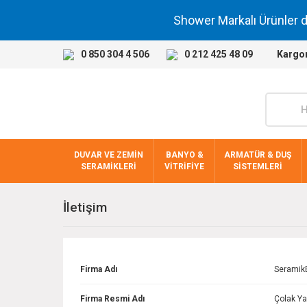
Shower Markalı Ürünler 
0 850 304 4 506
0 212 425 48 09
Kargo
DUVAR VE ZEMİN
BANYO &
ARMATÜR & DUŞ
SERAMİKLERİ
VİTRİFİYE
SİSTEMLERİ
İletişim
Firma Adı
Seramik
Firma Resmi Adı
Çolak Ya