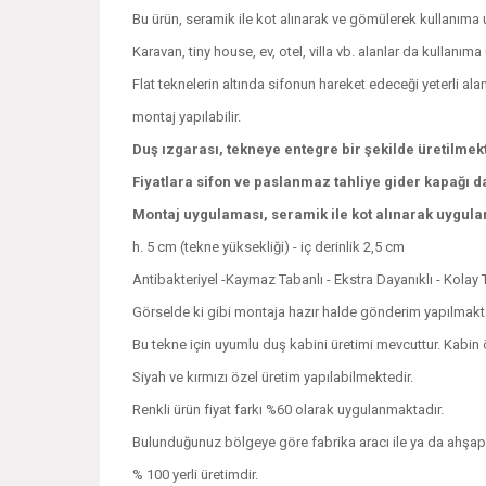
Bu ürün, seramik ile kot alınarak ve gömülerek kullanıma
Karavan, tiny house, ev, otel, villa vb. alanlar da kullanım
Flat teknelerin altında sifonun hareket edeceği yeterli alan
montaj yapılabilir.
Duş ızgarası, tekneye entegre bir şekilde üretilmek
Fiyatlara sifon ve paslanmaz tahliye gider kapağı da
Montaj uygulaması, seramik ile kot alınarak uygulan
h. 5 cm (tekne yüksekliği) - iç derinlik 2,5 cm
Antibakteriyel -Kaymaz Tabanlı - Ekstra Dayanıklı - Kolay 
Görselde ki gibi montaja hazır halde gönderim yapılmakta
Bu tekne için uyumlu duş kabini üretimi mevcuttur. Kabin özell
Siyah ve kırmızı özel üretim yapılabilmektedir.
Renkli ürün fiyat farkı %60 olarak uygulanmaktadır.
Bulunduğunuz bölgeye göre fabrika aracı ile ya da ahşap kas
% 100 yerli üretimdir.