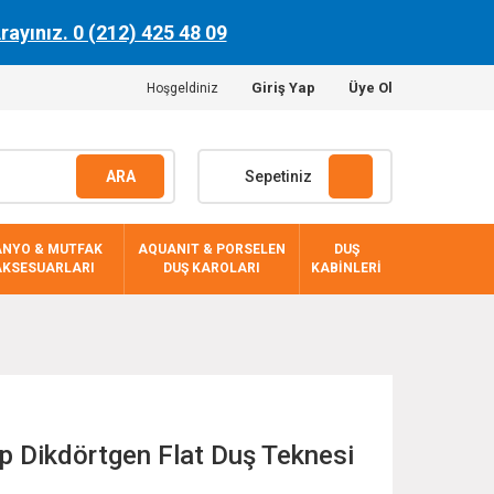
Arayınız. 0 (212) 425 48 09
Giriş Yap
Üye Ol
Hoşgeldiniz
ARA
Sepetiniz
ANYO & MUTFAK
AQUANIT & PORSELEN
DUŞ
AKSESUARLARI
DUŞ KAROLARI
KABİNLERİ
 Dikdörtgen Flat Duş Teknesi