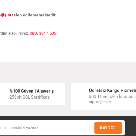
eğişim
talep edilememektedir.
dım alabilirsiniz.
0850 304 4 506
diğer konularda yetersiz gördüğünüz noktaları öneri formunu kullanarak tarafımıza
Bu ürüne ilk yorumu siz yapın!
Ücretsiz Kargo Hizmet
Yorum Yaz
%100 Güvenli Alışveriş
500 TL ve üzeri İstanbul i
256bit SSL Sertifikası
siparişlerde
KAYDOL