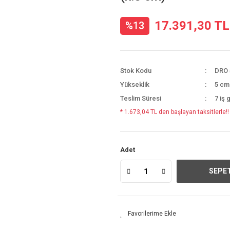
17.391,30 TL
%13
Stok Kodu
DRO 
Yükseklik
5 cm
Teslim Süresi
7 iş 
* 1.673,04 TL den başlayan taksitlerle!!
Adet
SEPET