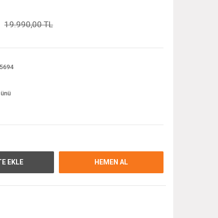
19.990,00 TL
5694
günü
E EKLE
HEMEN AL