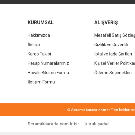
Bu ürüne benzer farklı alternatifler olmalı.
KURUMSAL
ALIŞVERİŞ
Hakkımızda
Mesafeli Satış Sözle
İletişim
Gizlilik ve Güvenlik
Kargo Takibi
İptal ve İade Şartları
Hesap Numaralarımız
Kişisel Veriler Politika
Havale Bildirim Formu
Ödeme Seçenekleri
İletişim Formu
©
Seramikburada.com.tr
Tüm hakları sakl
Seramikburada.com.tr bir
kuruluşudur.