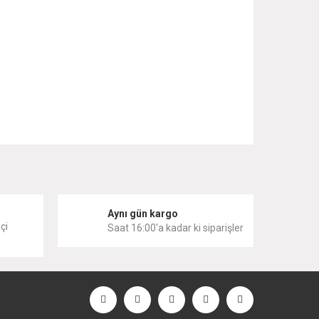
 iletebilirsiniz.
i
Aynı gün kargo
çi
Saat 16:00'a kadar ki siparişler