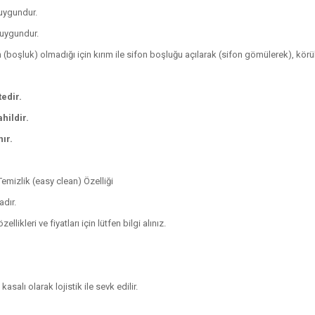
 uygundur.
a uygundur.
 (boşluk) olmadığı için kırım ile sifon boşluğu açılarak (sifon gömülerek), körükl
tedir.
hildir.
ır.
Temizlik (easy clean) Özelliği
dır.
ikleri ve fiyatları için lütfen bilgi alınız.
alı olarak lojistik ile sevk edilir.