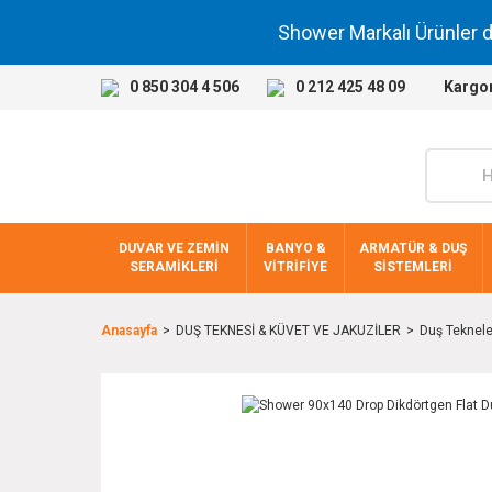
Shower Markalı Ürünler 
0 850 304 4 506
0 212 425 48 09
Kargo
DUVAR VE ZEMİN
BANYO &
ARMATÜR & DUŞ
SERAMİKLERİ
VİTRİFİYE
SİSTEMLERİ
Anasayfa
DUŞ TEKNESİ & KÜVET VE JAKUZİLER
Duş Teknele