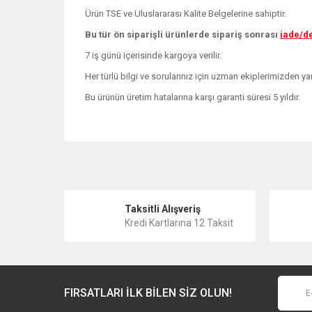
Ürün TSE ve Uluslararası Kalite Belgelerine sahiptir.
Bu tür ön siparişli ürünlerde sipariş sonrası
iade/d
7 iş günü içerisinde kargoya verilir.
Her türlü bilgi ve sorularınız için uzman ekiplerimizden yar
Bu ürünün üretim hatalarına karşı garanti süresi 5 yıldır.
Bu ürünün fiyat bilgisi, resim, ürün açıklamalarında ve 
Görüş ve önerileriniz için teşekkür ederiz.
Ürün resmi kalitesiz, bozuk veya görüntülenemiyor.
Taksitli Alışveriş
Kredi Kartlarına 12 Taksit
Ürün açıklamasında eksik bilgiler bulunuyor.
Ürün bilgilerinde hatalar bulunuyor.
Ürün fiyatı diğer sitelerden daha pahalı.
FIRSATLARI İLK BİLEN SİZ OLUN!