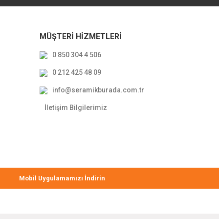
MÜŞTERİ HİZMETLERİ
0 850 304 4 506
0 212 425 48 09
info@seramikburada.com.tr
İletişim Bilgilerimiz
Mobil Uygulamamızı İndirin