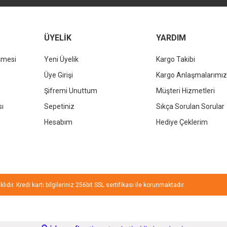
ÜYELİK
YARDIM
şmesi
Yeni Üyelik
Kargo Takibi
Gönder
Üye Girişi
Kargo Anlaşmalarımız
Şifremi Unuttum
Müşteri Hizmetleri
sı
Sepetiniz
Sıkça Sorulan Sorular
Hesabım
Hediye Çeklerim
ıdır. Kredi kartı bilgileriniz 256bit SSL sertifikası ile korunmaktadır.