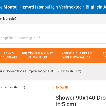
de
Montaj Hizmeti
İstanbul İçin Verilmektedir.
Bilgi İçin 
m Nerede?
BANYO
DUŞ TEKNESİ & KÜVET
YAPIŞTIRICI & DERZ &
B
DOLAPLARI
VE JAKUZİLER
YAPI KİMYASALLARI
ri
Shower 90x140 Drop Dikdörtgen Flat Duş Teknesi (h:5 cm)
SHOWER
Shower 90x140 Drop
(h:5 cm)