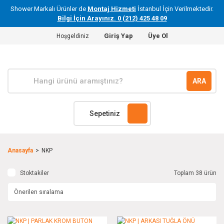
Shower Markalı Ürünler de
Montaj Hizmeti
İstanbul İçin Verilmektedir.
Bilgi İçin Arayınız. 0 (212) 425 48 09
Giriş Yap
Üye Ol
Hoşgeldiniz
ARA
Sepetiniz
Anasayfa
NKP
Stoktakiler
Toplam 38 ürün