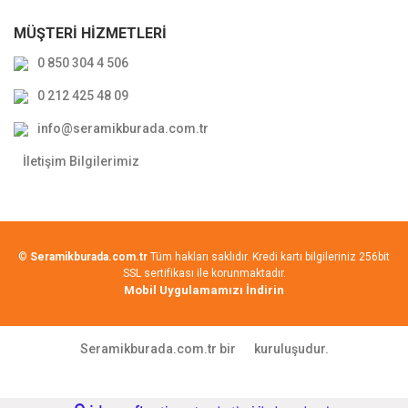
MÜŞTERİ HİZMETLERİ
0 850 304 4 506
0 212 425 48 09
info@seramikburada.com.tr
İletişim Bilgilerimiz
©
Seramikburada.com.tr
Tüm hakları saklıdır. Kredi kartı bilgileriniz 256bit
SSL sertifikası ile korunmaktadır.
Mobil Uygulamamızı İndirin
Seramikburada.com.tr bir
kuruluşudur.