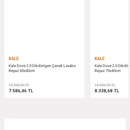
Ürün bilgilerinde hatalar bulunuyor.
Ürün fiyatı diğer sitelerden daha pahalı.
Bu ürüne benzer farklı alternatifler olmalı.
KALE
KALE
Kale Dove 2.0 Dikdörtgen Çanak Lavabo
Kale Dove 2.0 Dikdö
Beyaz 60x40cm
Beyaz 70x40cm
Gönder
12.042,00 TL
13.236,00 TL
7.586,46 TL
8.338,68 TL