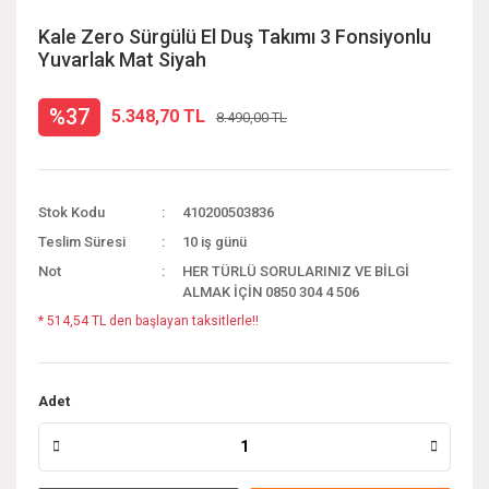
Kale Zero Sürgülü El Duş Takımı 3 Fonsiyonlu
Yuvarlak Mat Siyah
%37
5.348,70 TL
8.490,00 TL
Stok Kodu
410200503836
Teslim Süresi
10 iş günü
Not
HER TÜRLÜ SORULARINIZ VE BİLGİ
ALMAK İÇİN 0850 304 4 506
* 514,54 TL den başlayan taksitlerle!!
Adet