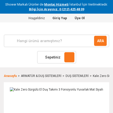
Shower Markalı Ürünler de
Montaj Hizmeti
İstanbul İçin Verilmektedir.
Bilgi İçin Arayınız. 0 (212) 425 48 09
Giriş Yap
Üye Ol
Hoşgeldiniz
ARA
Sepetiniz
Anasayfa
ARMATÜR & DUŞ SİSTEMLERİ
DUŞ SİSTEMLERİ
Kale Zero Sürg