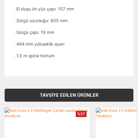
. El duşu ön yüz çapı: 107 mm
. Sürgü uzunluğu: 605 mm
. Sürgü çapı: 19 mm
. 494 mm yükseklik ayarı
. 1,5 m spiral hortum
Bu ürünün fiyat bilgisi, resim, ürün açıklamalarında ve diğer
konularda yetersiz gördüğünüz noktaları öneri formunu
Bu ürüne ilk yorumu siz yapın!
kullanarak tarafımıza iletebilirsiniz.
TAVSİYE EDİLEN ÜRÜNLER
Görüş ve önerileriniz için teşekkür ederiz.
Yorum Yaz
%37
Ürün resmi kalitesiz, bozuk veya görüntülenemiyor.
Ürün açıklamasında eksik bilgiler bulunuyor.