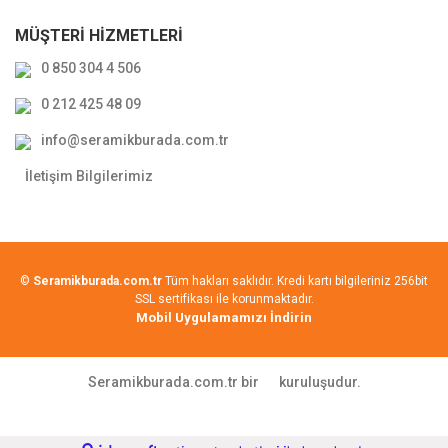
MÜŞTERİ HİZMETLERİ
0 850 304 4 506
0 212 425 48 09
info@seramikburada.com.tr
İletişim Bilgilerimiz
©
Seramikburada.com.tr
Tüm hakları saklıdır. Kredi kartı bilgileriniz 256bit
SSL sertifikası ile korunmaktadır.
Mobil Uygulamamızı İndirin
Seramikburada.com.tr bir
kuruluşudur.