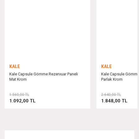
Ürün açıklamasında eksik bilgiler bulunuyor.
Ürün bilgilerinde hatalar bulunuyor.
Ürün fiyatı diğer sitelerden daha pahalı.
Bu ürüne benzer farklı alternatifler olmalı.
KALE
KALE
Kale Capsule Gömme Rezervuar Paneli
Kale Capsule Gömme 
Mat Krom
Parlak Krom
Gönder
1.560,00 TL
2.640,00 TL
1.092,00 TL
1.848,00 TL