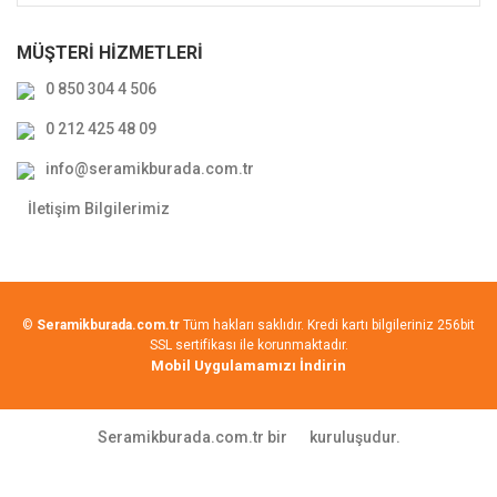
MÜŞTERİ HİZMETLERİ
0 850 304 4 506
0 212 425 48 09
info@seramikburada.com.tr
İletişim Bilgilerimiz
©
Seramikburada.com.tr
Tüm hakları saklıdır. Kredi kartı bilgileriniz 256bit
SSL sertifikası ile korunmaktadır.
Mobil Uygulamamızı İndirin
Seramikburada.com.tr bir
kuruluşudur.