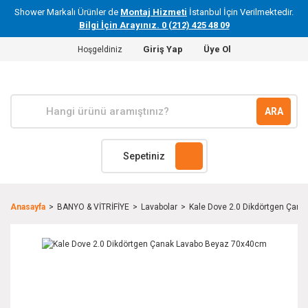
Shower Markalı Ürünler de
Montaj Hizmeti
İstanbul İçin Verilmektedir.
Bilgi İçin Arayınız. 0 (212) 425 48 09
Giriş Yap
Üye Ol
Hoşgeldiniz
ARA
Sepetiniz
Anasayfa
BANYO & VİTRİFİYE
Lavabolar
Kale Dove 2.0 Dikdörtgen Çan