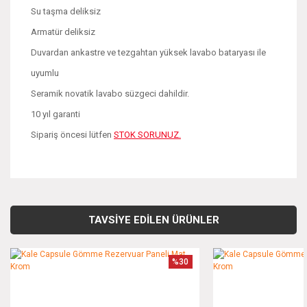
Su taşma deliksiz
Armatür deliksiz
Duvardan ankastre ve tezgahtan yüksek lavabo bataryası ile
uyumlu
Seramik novatik lavabo süzgeci dahildir.
10 yıl garanti
Sipariş öncesi lütfen
STOK SORUNUZ.
Bu ürünün fiyat bilgisi, resim, ürün açıklamalarında ve diğer
konularda yetersiz gördüğünüz noktaları öneri formunu
Bu ürüne ilk yorumu siz yapın!
kullanarak tarafımıza iletebilirsiniz.
TAVSİYE EDİLEN ÜRÜNLER
Görüş ve önerileriniz için teşekkür ederiz.
Yorum Yaz
%30
Ürün resmi kalitesiz, bozuk veya görüntülenemiyor.