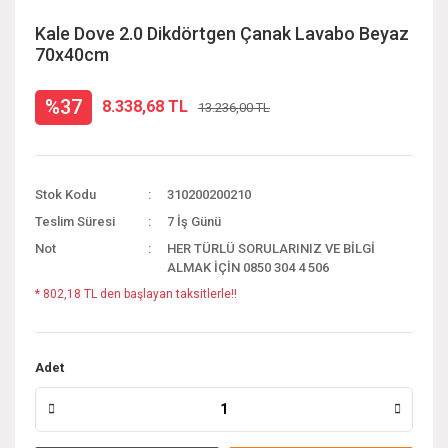
Kale Dove 2.0 Dikdörtgen Çanak Lavabo Beyaz
70x40cm
%37
8.338,68 TL
13.236,00 TL
Stok Kodu
310200200210
Teslim Süresi
7 İş Günü
Not
HER TÜRLÜ SORULARINIZ VE BİLGİ
ALMAK İÇİN 0850 304 4 506
* 802,18 TL den başlayan taksitlerle!!
Adet