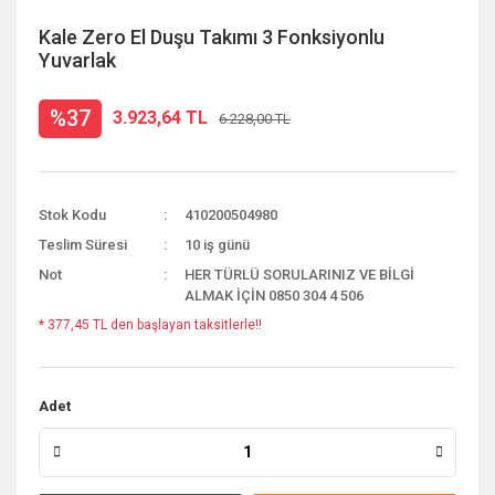
Kale Zero El Duşu Takımı 3 Fonksiyonlu
Yuvarlak
%37
3.923,64 TL
6.228,00 TL
Stok Kodu
410200504980
Teslim Süresi
10 iş günü
Not
HER TÜRLÜ SORULARINIZ VE BİLGİ
ALMAK İÇİN 0850 304 4 506
* 377,45 TL den başlayan taksitlerle!!
Adet