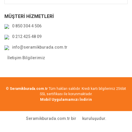
MÜŞTERİ HİZMETLERİ
0 850 304 4 506
0 212 425 48 09
info@seramikburada.com.tr
İletişim Bilgilerimiz
©
Seramikburada.com.tr
Tüm hakları saklıdır. Kredi kartı bilgileriniz 256bit
SSL sertifikası ile korunmaktadır.
Mobil Uygulamamızı İndirin
Seramikburada.com.tr bir
kuruluşudur.