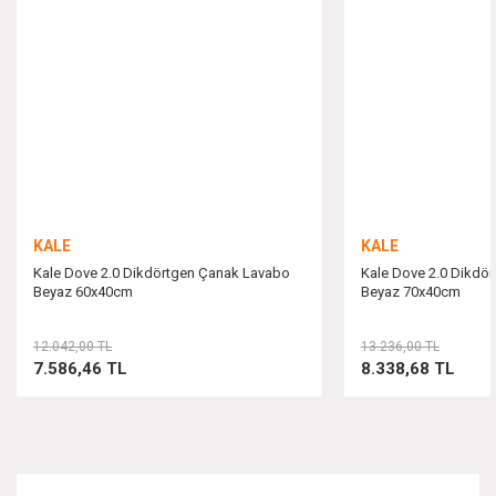
Ürün açıklamasında eksik bilgiler bulunuyor.
Ürün bilgilerinde hatalar bulunuyor.
Ürün fiyatı diğer sitelerden daha pahalı.
Bu ürüne benzer farklı alternatifler olmalı.
KALE
KALE
Kale Dove 2.0 Dikdörtgen Çanak Lavabo
Kale Dove 2.0 Dikdö
Beyaz 60x40cm
Beyaz 70x40cm
Gönder
12.042,00 TL
13.236,00 TL
7.586,46 TL
8.338,68 TL