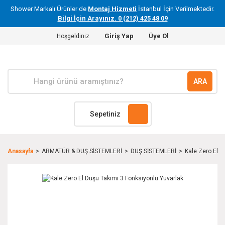
Shower Markalı Ürünler de
Montaj Hizmeti
İstanbul İçin Verilmektedir.
Bilgi İçin Arayınız. 0 (212) 425 48 09
Giriş Yap
Üye Ol
Hoşgeldiniz
ARA
Sepetiniz
Anasayfa
ARMATÜR & DUŞ SİSTEMLERİ
DUŞ SİSTEMLERİ
Kale Zero El D