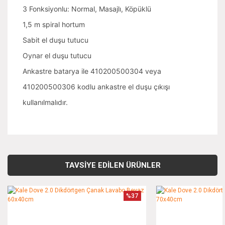
3 Fonksiyonlu: Normal, Masajlı, Köpüklü
1,5 m spiral hortum
Sabit el duşu tutucu
Oynar el duşu tutucu
Ankastre batarya ile 410200500304 veya
410200500306 kodlu ankastre el duşu çıkışı
kullanılmalıdır.
Bu ürünün fiyat bilgisi, resim, ürün açıklamalarında ve diğer
konularda yetersiz gördüğünüz noktaları öneri formunu
Bu ürüne ilk yorumu siz yapın!
kullanarak tarafımıza iletebilirsiniz.
TAVSİYE EDİLEN ÜRÜNLER
Görüş ve önerileriniz için teşekkür ederiz.
Yorum Yaz
%37
Ürün resmi kalitesiz, bozuk veya görüntülenemiyor.