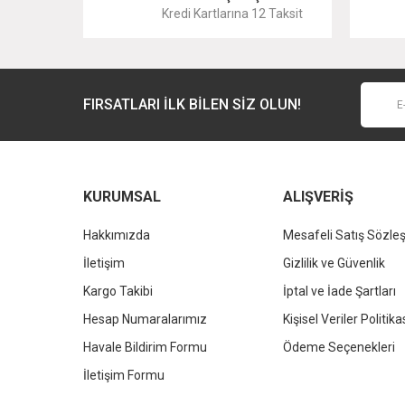
Kredi Kartlarına 12 Taksit
Ürün fiyatı diğer sitelerden daha pahalı.
Bu ürüne benzer farklı alternatifler olmalı.
FIRSATLARI İLK BİLEN SİZ OLUN!
KURUMSAL
ALIŞVERİŞ
Hakkımızda
Mesafeli Satış Sözle
İletişim
Gizlilik ve Güvenlik
KALE
Kargo Takibi
İptal ve İade Şartları
Kale Dove 2.0 Dikdörtgen Çanak Lavabo Beyaz 60x40cm
Hesap Numaralarımız
Kişisel Veriler Politika
Havale Bildirim Formu
Ödeme Seçenekleri
12.042,00 TL
%37
7.586,46 TL
İletişim Formu