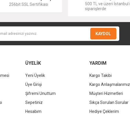
500 TL ve üzeri İstanbul i
256bit SSL Sertifikası
siparişlerde
KAYDOL
Gönder
ÜYELİK
YARDIM
şmesi
Yeni Üyelik
Kargo Takibi
KALE
Üye Girişi
Kargo Anlaşmalarımız
Kale D
KALE
Şifremi Unuttum
Müşteri Hizmetleri
Kale Dove 2.0 Dikdörtgen Çanak Lavabo Beyaz 70x40cm
sı
Sepetiniz
Sıkça Sorulan Sorular
%37
Hesabım
Hediye Çeklerim
13.236,00 TL
%37
8.338,68 TL