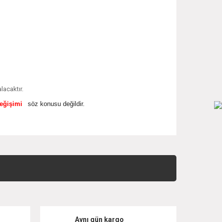
lacaktır.
değişimi
söz konusu değildir.
 iletebilirsiniz.
i
Aynı gün kargo