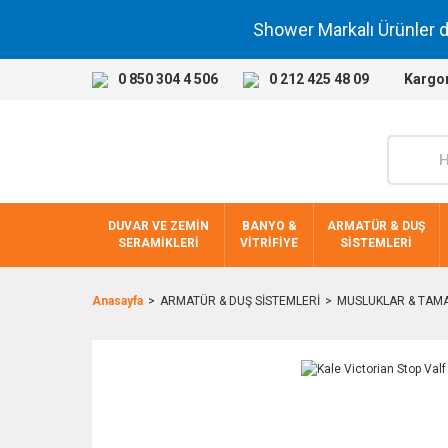
Shower Markalı Ürünler 
0 850 304 4 506
0 212 425 48 09
Kargo
DUVAR VE ZEMİN
BANYO &
ARMATÜR & DUŞ
SERAMİKLERİ
VİTRİFİYE
SİSTEMLERİ
Anasayfa
ARMATÜR & DUŞ SİSTEMLERİ
MUSLUKLAR & TAMA