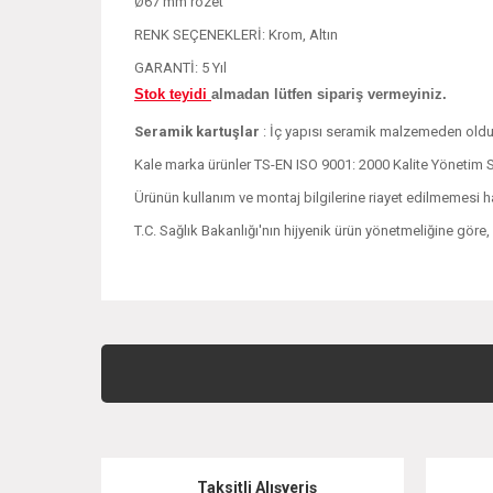
Ø67 mm rozet
RENK SEÇENEKLERİ: Krom, Altın
GARANTİ: 5 Yıl
Stok teyidi
almadan lütfen sipariş vermeyiniz.
Seramik kartuşlar
: İç yapısı seramik malzemeden olduğ
Kale marka ürünler TS-EN ISO 9001: 2000 Kalite Yönetim Se
Ürünün kullanım ve montaj bilgilerine riayet edilmemesi h
T.C. Sağlık Bakanlığı'nın hijyenik ürün yönetmeliğine göre
Bu ürünün fiyat bilgisi, resim, ürün açıklamalarında ve 
Görüş ve önerileriniz için teşekkür ederiz.
Ürün resmi kalitesiz, bozuk veya görüntülenemiyor.
Ürün açıklamasında eksik bilgiler bulunuyor.
Taksitli Alışveriş
Ürün bilgilerinde hatalar bulunuyor.