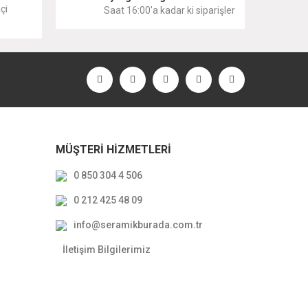
çi
Saat 16:00'a kadar ki siparişler
MÜŞTERİ HİZMETLERİ
0 850 304 4 506
0 212 425 48 09
ove 2.0 Oval Çanak Lavabo Beyaz 70x40cm
info@seramikburada.com.tr
13.236,00 TL
İletişim Bilgilerimiz
8.338,68 TL