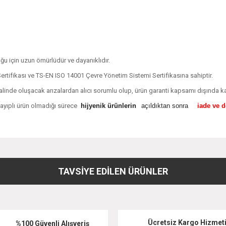
u için uzun ömürlüdür ve dayanıklıdır.
rtifikası ve TS-EN ISO 14001 Çevre Yönetim Sistemi Sertifikasına sahiptir.
alinde oluşacak arızalardan alıcı sorumlu olup, ürün garanti kapsamı dışında ka
, ayıplı ürün olmadığı sürece
hijyenik ürünlerin
açıldıktan sonra
iade ve 
diğer konularda yetersiz gördüğünüz noktaları öneri formunu kullanarak tarafımıza
Bu ürüne ilk yorumu siz yapın!
TAVSİYE EDİLEN ÜRÜNLER
Yorum Yaz
Ücretsiz Kargo Hizmet
%100 Güvenli Alışveriş