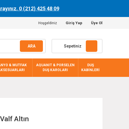
Arayınız. 0 (212) 425 48 09
Giriş Yap
Üye Ol
Hoşgeldiniz
ARA
Sepetiniz
ANYO & MUTFAK
AQUANIT & PORSELEN
DUŞ
AKSESUARLARI
DUŞ KAROLARI
KABİNLERİ
Valf Altın