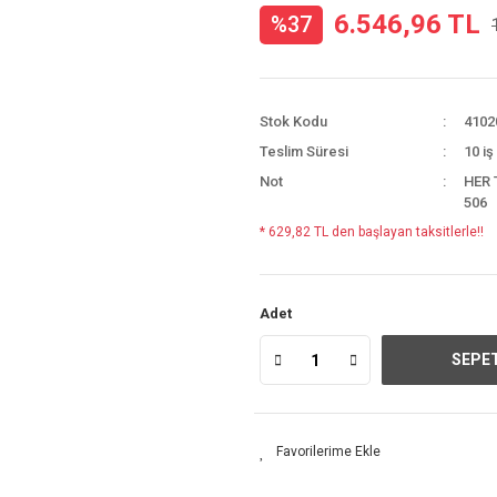
6.546,96 TL
%37
Stok Kodu
4102
Teslim Süresi
10 iş
Not
HER 
506
* 629,82 TL den başlayan taksitlerle!!
Adet
SEPET