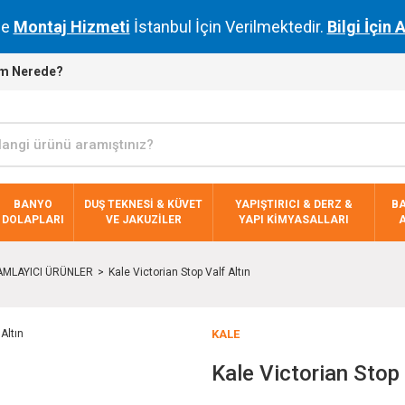
de
Montaj Hizmeti
İstanbul İçin Verilmektedir.
Bilgi İçin 
m Nerede?
BANYO
DUŞ TEKNESİ & KÜVET
YAPIŞTIRICI & DERZ &
B
DOLAPLARI
VE JAKUZİLER
YAPI KİMYASALLARI
MLAYICI ÜRÜNLER
Kale Victorian Stop Valf Altın
KALE
Kale Victorian Stop 