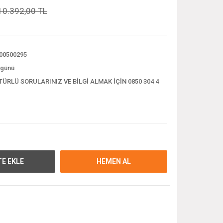
10.392,00 TL
00500295
 günü
TÜRLÜ SORULARINIZ VE BİLGİ ALMAK İÇİN 0850 304 4
E EKLE
HEMEN AL