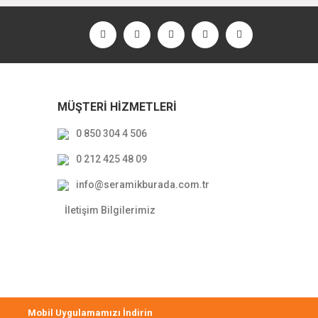
MÜŞTERİ HİZMETLERİ
0 850 304 4 506
0 212 425 48 09
ove 2.0 Oval Çanak Lavabo Beyaz 70x40cm
info@seramikburada.com.tr
13.236,00 TL
İletişim Bilgilerimiz
8.338,68 TL
Mobil Uygulamamızı İndirin