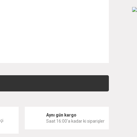
 iletebilirsiniz.
i
Aynı gün kargo
çi
Saat 16:00'a kadar ki siparişler