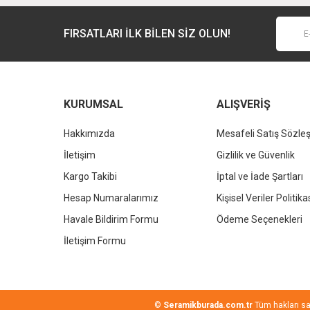
Bu ürüne benzer farklı alternatifler olmalı.
FIRSATLARI İLK BİLEN SİZ OLUN!
KURUMSAL
ALIŞVERİŞ
Hakkımızda
Mesafeli Satış Sözle
İletişim
Gizlilik ve Güvenlik
KALE
Kargo Takibi
İptal ve İade Şartları
Kale Dove 2.0 Dikdörtgen Çanak Lavabo Beyaz 60x40cm
Hesap Numaralarımız
Kişisel Veriler Politika
Havale Bildirim Formu
Ödeme Seçenekleri
12.042,00 TL
%37
7.586,46 TL
İletişim Formu
©
Seramikburada.com.tr
Tüm hakları sakl