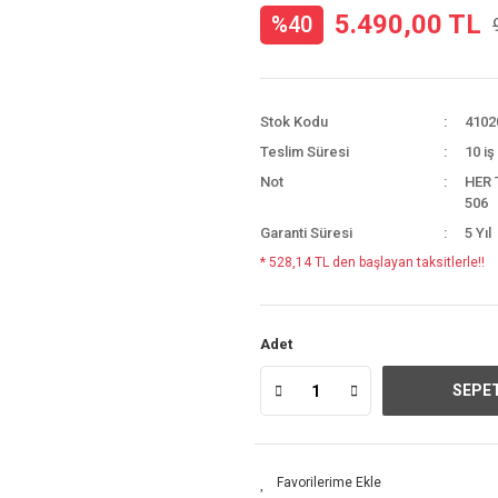
5.490,00 TL
%40
Stok Kodu
4102
Teslim Süresi
10 iş
Not
HER 
506
Garanti Süresi
5 Yıl
* 528,14 TL den başlayan taksitlerle!!
Adet
SEPET