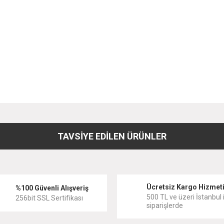
diğer konularda yetersiz gördüğünüz noktaları öneri formunu kullanarak tarafımıza
Bu ürüne ilk yorumu siz yapın!
TAVSİYE EDİLEN ÜRÜNLER
Yorum Yaz
Ücretsiz Kargo Hizmet
%100 Güvenli Alışveriş
500 TL ve üzeri İstanbul i
256bit SSL Sertifikası
siparişlerde