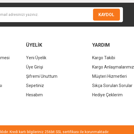
KAYDOL
Gönder
ÜYELİK
YARDIM
şmesi
Yeni Üyelik
Kargo Takibi
KALE
Üye Girişi
Kargo Anlaşmalarımız
Kale D
KALE
Şifremi Unuttum
Müşteri Hizmetleri
Kale Dove 2.0 Dikdörtgen Çanak Lavabo Beyaz 70x40cm
sı
Sepetiniz
Sıkça Sorulan Sorular
%37
Hesabım
Hediye Çeklerim
13.236,00 TL
%37
8.338,68 TL
ıdır. Kredi kartı bilgileriniz 256bit SSL sertifikası ile korunmaktadır.