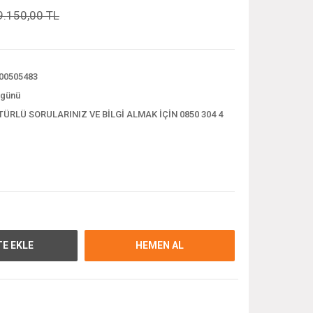
9.150,00 TL
00505483
 günü
TÜRLÜ SORULARINIZ VE BİLGİ ALMAK İÇİN 0850 304 4
E EKLE
HEMEN AL