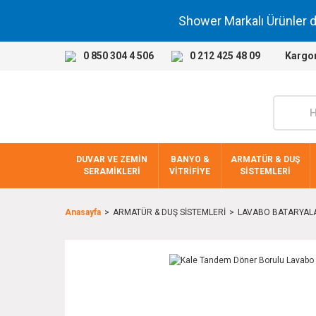
Shower Markalı Ürünler 
0 850 304 4 506
0 212 425 48 09
Kargo
DUVAR VE ZEMİN
BANYO &
ARMATÜR & DUŞ
SERAMİKLERİ
VİTRİFİYE
SİSTEMLERİ
Anasayfa
ARMATÜR & DUŞ SİSTEMLERİ
LAVABO BATARYAL