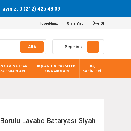
Arayınız. 0 (212) 425 48 09
Giriş Yap
Üye Ol
Hoşgeldiniz
ARA
Sepetiniz
ANYO & MUTFAK
AQUANIT & PORSELEN
DUŞ
AKSESUARLARI
DUŞ KAROLARI
KABİNLERİ
Borulu Lavabo Bataryası Siyah