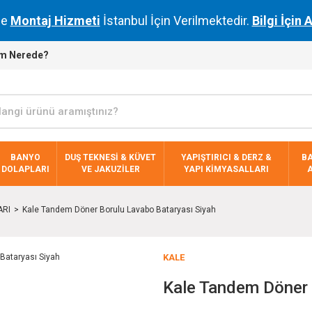
de
Montaj Hizmeti
İstanbul İçin Verilmektedir.
Bilgi İçin 
m Nerede?
BANYO
DUŞ TEKNESİ & KÜVET
YAPIŞTIRICI & DERZ &
B
DOLAPLARI
VE JAKUZİLER
YAPI KİMYASALLARI
ARI
Kale Tandem Döner Borulu Lavabo Bataryası Siyah
KALE
Kale Tandem Döner 