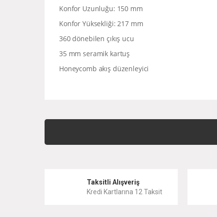
Konfor Uzunluğu: 150 mm
Konfor Yüksekliği: 217 mm
360 dönebilen çıkış ucu
35 mm seramik kartuş
Honeycomb akış düzenleyici
Bu ürünün fiyat bilgisi, resim, ürün açıklamalarında ve 
Görüş ve önerileriniz için teşekkür ederiz.
Ürün resmi kalitesiz, bozuk veya görüntülenemiyor.
Ürün açıklamasında eksik bilgiler bulunuyor.
Taksitli Alışveriş
Ürün bilgilerinde hatalar bulunuyor.
Kredi Kartlarına 12 Taksit
Ürün fiyatı diğer sitelerden daha pahalı.