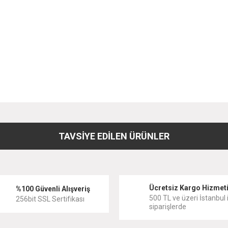
diğer konularda yetersiz gördüğünüz noktaları öneri formunu kullanarak tarafımıza
Bu ürüne ilk yorumu siz yapın!
TAVSİYE EDİLEN ÜRÜNLER
Yorum Yaz
Ücretsiz Kargo Hizmet
%100 Güvenli Alışveriş
500 TL ve üzeri İstanbul i
256bit SSL Sertifikası
siparişlerde