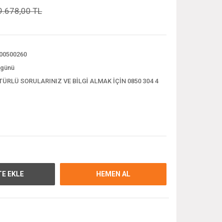
9.678,00 TL
00500260
 günü
TÜRLÜ SORULARINIZ VE BİLGİ ALMAK İÇİN 0850 304 4
E EKLE
HEMEN AL