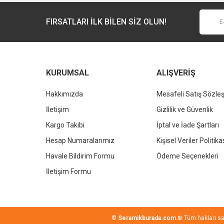
Bu ürüne benzer farklı alternatifler olmalı.
FIRSATLARI İLK BİLEN SİZ OLUN!
KURUMSAL
ALIŞVERİŞ
Hakkımızda
Mesafeli Satış Sözle
İletişim
Gizlilik ve Güvenlik
KALE
Kargo Takibi
İptal ve İade Şartları
Kale Dove 2.0 Dikdörtgen Çanak Lavabo Beyaz 60x40cm
Hesap Numaralarımız
Kişisel Veriler Politika
Havale Bildirim Formu
Ödeme Seçenekleri
12.042,00 TL
%37
7.586,46 TL
İletişim Formu
©
Seramikburada.com.tr
Tüm hakları sakl