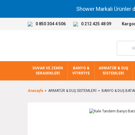
Shower Markalı Ürünler 
0 850 304 4 506
0 212 425 48 09
Kargo
DUVAR VE ZEMİN
BANYO &
ARMATÜR & DUŞ
SERAMİKLERİ
VİTRİFİYE
SİSTEMLERİ
Anasayfa
ARMATÜR & DUŞ SİSTEMLERİ
BANYO & DUŞ BATA