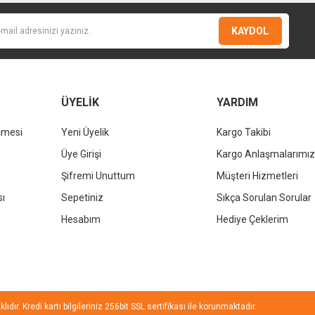
KAYDOL
Gönder
ÜYELİK
YARDIM
şmesi
Yeni Üyelik
Kargo Takibi
KALE
Üye Girişi
Kargo Anlaşmalarımız
Kale D
KALE
Şifremi Unuttum
Müşteri Hizmetleri
Kale Dove 2.0 Dikdörtgen Çanak Lavabo Beyaz 70x40cm
sı
Sepetiniz
Sıkça Sorulan Sorular
%37
Hesabım
Hediye Çeklerim
13.236,00 TL
%37
8.338,68 TL
ıdır. Kredi kartı bilgileriniz 256bit SSL sertifikası ile korunmaktadır.