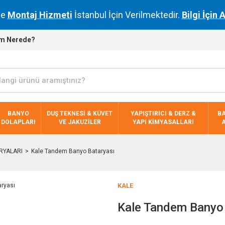
de
Montaj Hizmeti
İstanbul İçin Verilmektedir.
Bilgi İçin 
m Nerede?
BANYO
DUŞ TEKNESİ & KÜVET
YAPIŞTIRICI & DERZ &
B
DOLAPLARI
VE JAKUZİLER
YAPI KİMYASALLARI
RYALARI
Kale Tandem Banyo Bataryası
KALE
Kale Tandem Banyo 