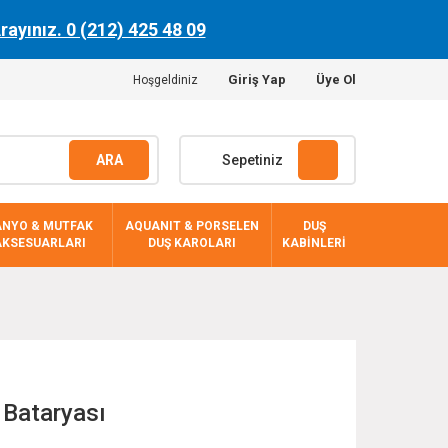
Arayınız. 0 (212) 425 48 09
Giriş Yap
Üye Ol
Hoşgeldiniz
ARA
Sepetiniz
ANYO & MUTFAK
AQUANIT & PORSELEN
DUŞ
AKSESUARLARI
DUŞ KAROLARI
KABİNLERİ
Bataryası