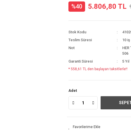
5.806,80 TL
%40
Stok Kodu
4102
Teslim Süresi
10 iş
Not
HER 
506
Garanti Süresi
5 Yıl
* 558,61 TL den başlayan taksitlerle!!
Adet
SEPET