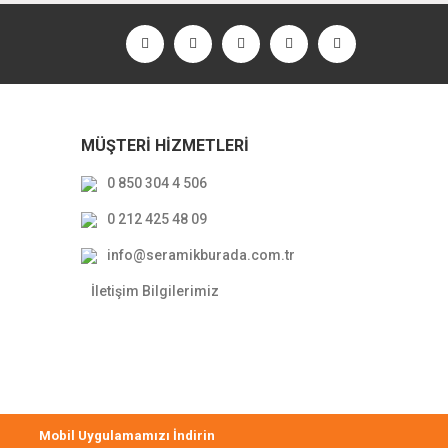
MÜŞTERİ HİZMETLERİ
0 850 304 4 506
0 212 425 48 09
ove 2.0 Oval Çanak Lavabo Beyaz 70x40cm
info@seramikburada.com.tr
13.236,00 TL
İletişim Bilgilerimiz
8.338,68 TL
Mobil Uygulamamızı İndirin