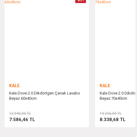
Ürün resmi kalitesiz, bozuk veya görüntülenemiyor.
Ürün açıklamasında eksik bilgiler bulunuyor.
Ürün bilgilerinde hatalar bulunuyor.
Ürün fiyatı diğer sitelerden daha pahalı.
Bu ürüne benzer farklı alternatifler olmalı.
KALE
KALE
Kale Dove 2.0 Dikdörtgen Çanak Lavabo
Kale Dove 2.0 Dikdö
Beyaz 60x40cm
Beyaz 70x40cm
Gönder
12.042,00 TL
13.236,00 TL
7.586,46 TL
8.338,68 TL