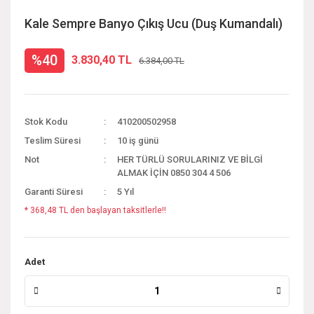
Kale Sempre Banyo Çıkış Ucu (Duş Kumandalı)
%40
3.830,40 TL
6.384,00 TL
Stok Kodu
410200502958
Teslim Süresi
10 iş günü
Not
HER TÜRLÜ SORULARINIZ VE BİLGİ
ALMAK İÇİN 0850 304 4 506
Garanti Süresi
5 Yıl
* 368,48 TL den başlayan taksitlerle!!
Adet