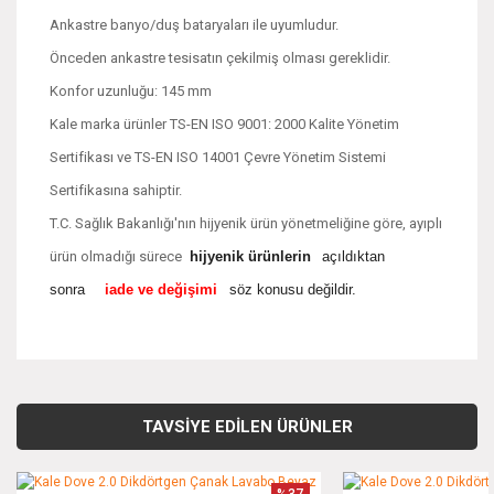
Ankastre banyo/duş bataryaları ile uyumludur.
Önceden ankastre tesisatın çekilmiş olması gereklidir.
Konfor uzunluğu: 145 mm
Kale marka ürünler TS-EN ISO 9001: 2000 Kalite Yönetim
Sertifikası ve TS-EN ISO 14001 Çevre Yönetim Sistemi
Sertifikasına sahiptir.
T.C. Sağlık Bakanlığı'nın hijyenik ürün yönetmeliğine göre, ayıplı
ürün olmadığı sürece
hijyenik ürünlerin
açıldıktan
sonra
iade ve değişimi
söz konusu değildir.
Bu ürünün fiyat bilgisi, resim, ürün açıklamalarında ve diğer
konularda yetersiz gördüğünüz noktaları öneri formunu
Bu ürüne ilk yorumu siz yapın!
kullanarak tarafımıza iletebilirsiniz.
TAVSİYE EDİLEN ÜRÜNLER
Görüş ve önerileriniz için teşekkür ederiz.
Yorum Yaz
%37