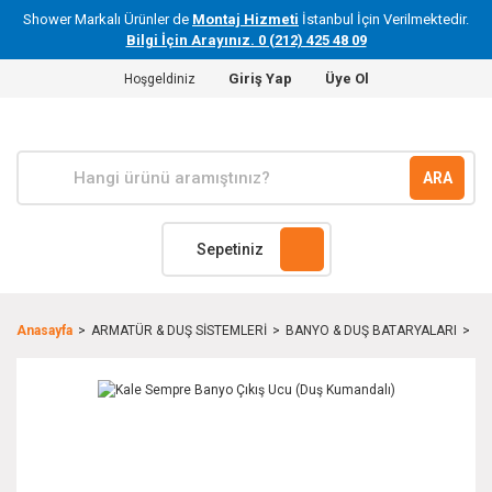
Shower Markalı Ürünler de
Montaj Hizmeti
İstanbul İçin Verilmektedir.
Bilgi İçin Arayınız. 0 (212) 425 48 09
Giriş Yap
Üye Ol
Hoşgeldiniz
ARA
Sepetiniz
Anasayfa
ARMATÜR & DUŞ SİSTEMLERİ
BANYO & DUŞ BATARYALARI
Ka