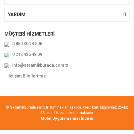
YARDIM
MÜŞTERİ HİZMETLERİ
0 850 304 4 506
0 212 425 48 09
info@seramikburada.com.tr
İletişim Bilgilerimiz
©
Seramikburada.com.tr
Tüm hakları saklıdır. Kredi kartı bilgileriniz 256bit
SSL sertifikası ile korunmaktadır.
Mobil Uygulamamızı İndirin