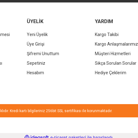
Gönder
ÜYELİK
YARDIM
şmesi
Yeni Üyelik
Kargo Takibi
KALE
Üye Girişi
Kargo Anlaşmalarımız
Kale D
KALE
Şifremi Unuttum
Müşteri Hizmetleri
Kale Dove 2.0 Dikdörtgen Çanak Lavabo Beyaz 70x40cm
sı
Sepetiniz
Sıkça Sorulan Sorular
%37
Hesabım
Hediye Çeklerim
13.236,00 TL
%37
8.338,68 TL
ıdır. Kredi kartı bilgileriniz 256bit SSL sertifikası ile korunmaktadır.
ile
ideasoft
e-