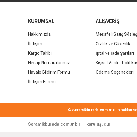
KURUMSAL
ALIŞVERİŞ
Hakkımızda
Mesafeli Satış Sözle
İletişim
Gizlilik ve Güvenlik
KALE
Kargo Takibi
İptal ve İade Şartları
Kale Dove 2.0 Dikdörtgen Çanak Lavabo Beyaz 60x40cm
Hesap Numaralarımız
Kişisel Veriler Politika
Havale Bildirim Formu
Ödeme Seçenekleri
12.042,00 TL
%37
7.586,46 TL
İletişim Formu
©
Seramikburada.com.tr
Tüm hakları sakl
Seramikburada.com.tr bir
kuruluşudur.