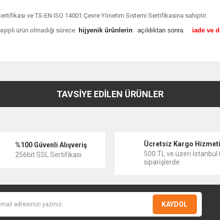
rtifikası ve TS-EN ISO 14001 Çevre Yönetim Sistemi Sertifikasına sahiptir.
, ayıplı ürün olmadığı sürece
hijyenik ürünlerin
açıldıktan sonra
iade ve 
diğer konularda yetersiz gördüğünüz noktaları öneri formunu kullanarak tarafımıza
Bu ürüne ilk yorumu siz yapın!
TAVSİYE EDİLEN ÜRÜNLER
Yorum Yaz
Ücretsiz Kargo Hizmet
%100 Güvenli Alışveriş
500 TL ve üzeri İstanbul i
256bit SSL Sertifikası
siparişlerde
KAYDOL