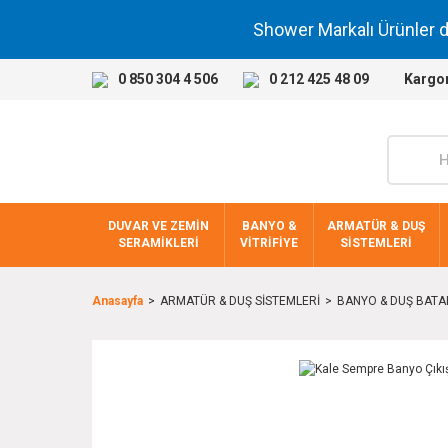
Shower Markalı Ürünler 
0 850 304 4 506
0 212 425 48 09
Kargo
DUVAR VE ZEMİN
BANYO &
ARMATÜR & DUŞ
SERAMİKLERİ
VİTRİFİYE
SİSTEMLERİ
Anasayfa
ARMATÜR & DUŞ SİSTEMLERİ
BANYO & DUŞ BATA