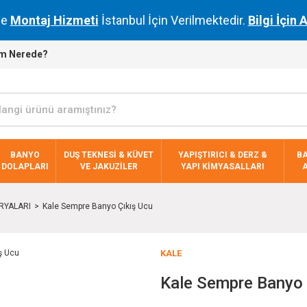
de
Montaj Hizmeti
İstanbul İçin Verilmektedir.
Bilgi İçin 
m Nerede?
BANYO
DUŞ TEKNESİ & KÜVET
YAPIŞTIRICI & DERZ &
B
DOLAPLARI
VE JAKUZİLER
YAPI KİMYASALLARI
RYALARI
Kale Sempre Banyo Çıkış Ucu
KALE
Kale Sempre Banyo 