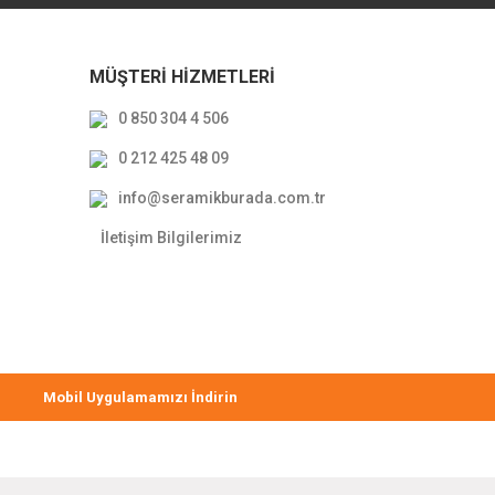
MÜŞTERİ HİZMETLERİ
0 850 304 4 506
0 212 425 48 09
ove 2.0 Oval Çanak Lavabo Beyaz 70x40cm
info@seramikburada.com.tr
13.236,00 TL
İletişim Bilgilerimiz
8.338,68 TL
Mobil Uygulamamızı İndirin