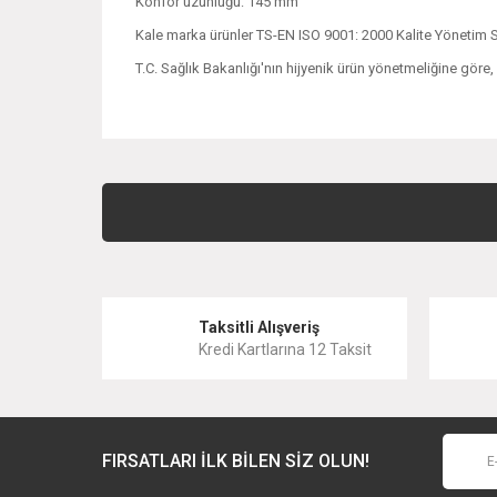
Konfor uzunluğu: 145 mm
Kale marka ürünler TS-EN ISO 9001: 2000 Kalite Yönetim Se
T.C. Sağlık Bakanlığı'nın hijyenik ürün yönetmeliğine göre
Bu ürünün fiyat bilgisi, resim, ürün açıklamalarında ve 
Görüş ve önerileriniz için teşekkür ederiz.
Ürün resmi kalitesiz, bozuk veya görüntülenemiyor.
Ürün açıklamasında eksik bilgiler bulunuyor.
Taksitli Alışveriş
Ürün bilgilerinde hatalar bulunuyor.
Kredi Kartlarına 12 Taksit
Ürün fiyatı diğer sitelerden daha pahalı.
Bu ürüne benzer farklı alternatifler olmalı.
FIRSATLARI İLK BİLEN SİZ OLUN!