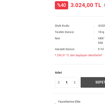
3.024,00 TL
%40
Stok Kodu
4102
Teslim Süresi
10 iş
Not
HER 
506
Garanti Süresi
5 Yıl
* 290,91 TL den başlayan taksitlerle!!
Adet
SEPET