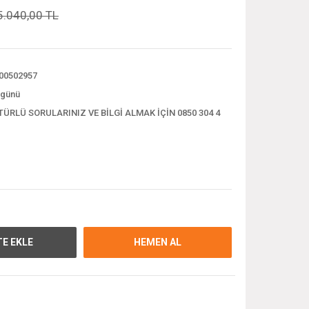
5.040,00 TL
00502957
 günü
TÜRLÜ SORULARINIZ VE BİLGİ ALMAK İÇİN 0850 304 4
E EKLE
HEMEN AL