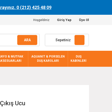
Arayınız. 0 (212) 425 48 09
Giriş Yap
Üye Ol
Hoşgeldiniz
ARA
Sepetiniz
ANYO & MUTFAK
AQUANIT & PORSELEN
DUŞ
AKSESUARLARI
DUŞ KAROLARI
KABİNLERİ
Çıkış Ucu