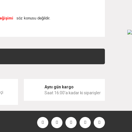
değişimi
söz konusu değildir.
 iletebilirsiniz.
i
Aynı gün kargo
çi
Saat 16:00'a kadar ki siparişler