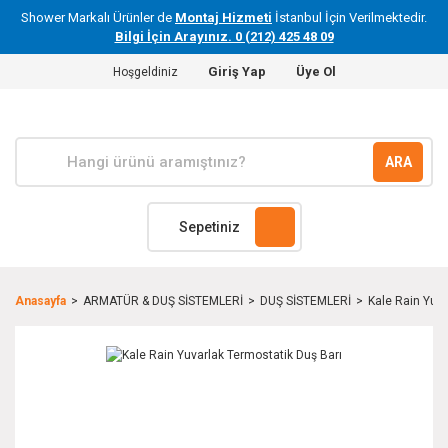
Shower Markalı Ürünler de
Montaj Hizmeti
İstanbul İçin Verilmektedir.
Bilgi İçin Arayınız. 0 (212) 425 48 09
Giriş Yap
Üye Ol
Hoşgeldiniz
ARA
Sepetiniz
Anasayfa
ARMATÜR & DUŞ SİSTEMLERİ
DUŞ SİSTEMLERİ
Kale Rain Yuva