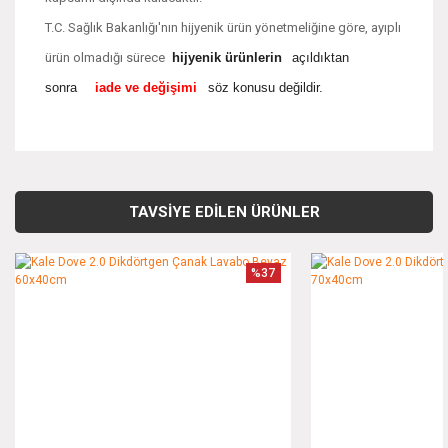
T.C. Sağlık Bakanlığı'nın hijyenik ürün yönetmeliğine göre, ayıplı
ürün olmadığı sürece
hijyenik ürünlerin
açıldıktan
sonra
iade ve değişimi
söz konusu değildir.
Bu ürünün fiyat bilgisi, resim, ürün açıklamalarında ve diğer
konularda yetersiz gördüğünüz noktaları öneri formunu
Bu ürüne ilk yorumu siz yapın!
kullanarak tarafımıza iletebilirsiniz.
TAVSİYE EDİLEN ÜRÜNLER
Görüş ve önerileriniz için teşekkür ederiz.
Yorum Yaz
%37
Ürün resmi kalitesiz, bozuk veya görüntülenemiyor.
Ürün açıklamasında eksik bilgiler bulunuyor.
Ürün bilgilerinde hatalar bulunuyor.
Ürün fiyatı diğer sitelerden daha pahalı.