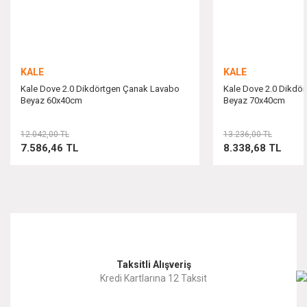
Bu ürüne benzer farklı alternatifler olmalı.
KALE
KALE
Kale Dove 2.0 Dikdörtgen Çanak Lavabo
Kale Dove 2.0 Dikdö
Beyaz 60x40cm
Beyaz 70x40cm
Gönder
12.042,00 TL
13.236,00 TL
7.586,46 TL
8.338,68 TL
Taksitli Alışveriş
Kredi Kartlarına 12 Taksit