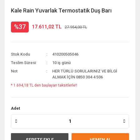
Kale Rain Yuvarlak Termostatik Duş Barı
%37
17.611,02 TL
27.954,00 TL
Stok Kodu
410200505046
Teslim Süresi
10 iş günü
Not
HER TÜRLÜ SORULARINIZ VE BİLGİ
ALMAK İÇİN 0850 304 4 506
* 1.694,18 TL den başlayan taksitlerle!!
Adet
SEPETE EKLE
HEMEN AL