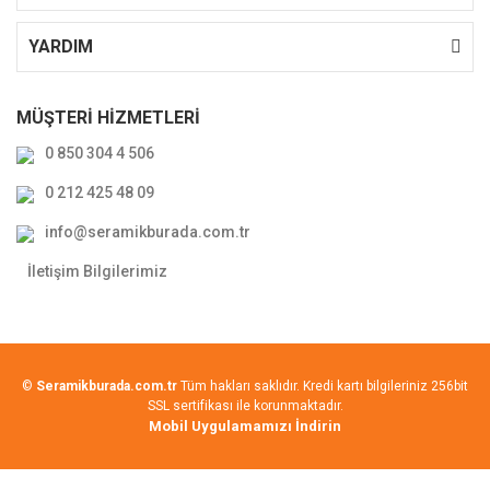
YARDIM
MÜŞTERİ HİZMETLERİ
0 850 304 4 506
0 212 425 48 09
info@seramikburada.com.tr
İletişim Bilgilerimiz
©
Seramikburada.com.tr
Tüm hakları saklıdır. Kredi kartı bilgileriniz 256bit
SSL sertifikası ile korunmaktadır.
Mobil Uygulamamızı İndirin