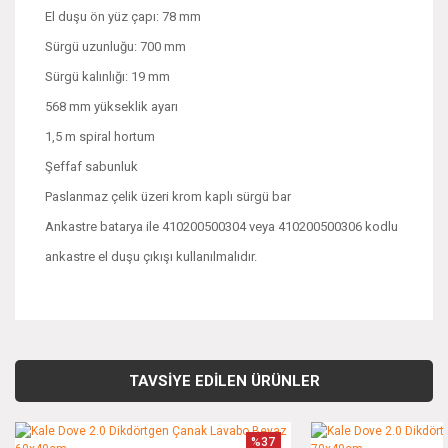
El duşu ön yüz çapı: 78 mm
Sürgü uzunluğu: 700 mm
Sürgü kalınlığı: 19 mm
568 mm yükseklik ayarı
1,5 m spiral hortum
Şeffaf sabunluk
Paslanmaz çelik üzeri krom kaplı sürgü bar
Ankastre batarya ile 410200500304 veya 410200500306 kodlu
ankastre el duşu çıkışı kullanılmalıdır.
Bu ürünün fiyat bilgisi, resim, ürün açıklamalarında ve diğer
konularda yetersiz gördüğünüz noktaları öneri formunu
Bu ürüne ilk yorumu siz yapın!
kullanarak tarafımıza iletebilirsiniz.
TAVSİYE EDİLEN ÜRÜNLER
Görüş ve önerileriniz için teşekkür ederiz.
Yorum Yaz
%37