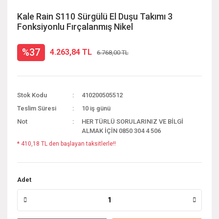
Kale Rain S110 Sürgülü El Duşu Takımı 3
Fonksiyonlu Fırçalanmış Nikel
%37
4.263,84 TL
6.768,00 TL
Stok Kodu
410200505512
Teslim Süresi
10 iş günü
Not
HER TÜRLÜ SORULARINIZ VE BİLGİ
ALMAK İÇİN 0850 304 4 506
* 410,18 TL den başlayan taksitlerle!!
Adet