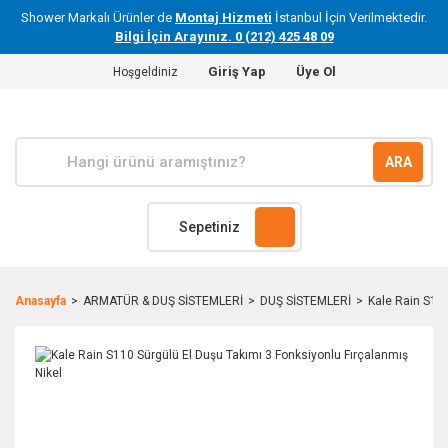
Shower Markalı Ürünler de
Montaj Hizmeti
İstanbul İçin Verilmektedir.
Bilgi İçin Arayınız. 0 (212) 425 48 09
Giriş Yap
Üye Ol
Hoşgeldiniz
ARA
Sepetiniz
Anasayfa
ARMATÜR & DUŞ SİSTEMLERİ
DUŞ SİSTEMLERİ
Kale Rain S110