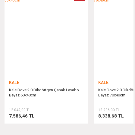
Ürün resmi kalitesiz, bozuk veya görüntülenemiyor.
Ürün açıklamasında eksik bilgiler bulunuyor.
Ürün bilgilerinde hatalar bulunuyor.
Ürün fiyatı diğer sitelerden daha pahalı.
Bu ürüne benzer farklı alternatifler olmalı.
KALE
KALE
Kale Dove 2.0 Dikdörtgen Çanak Lavabo
Kale Dove 2.0 Dikdö
Beyaz 60x40cm
Beyaz 70x40cm
Gönder
12.042,00 TL
13.236,00 TL
7.586,46 TL
8.338,68 TL