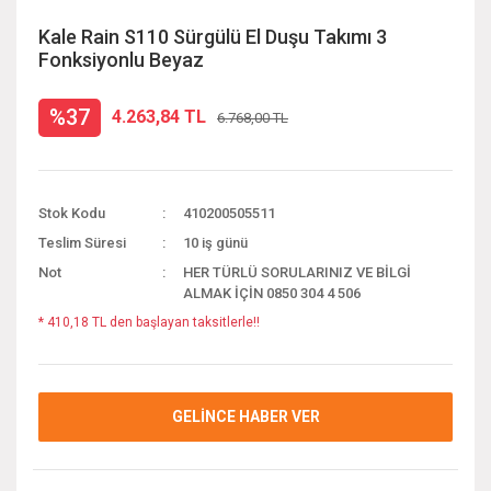
Kale Rain S110 Sürgülü El Duşu Takımı 3
Fonksiyonlu Beyaz
%37
4.263,84 TL
6.768,00 TL
Stok Kodu
410200505511
Teslim Süresi
10 iş günü
Not
HER TÜRLÜ SORULARINIZ VE BİLGİ
ALMAK İÇİN 0850 304 4 506
* 410,18 TL den başlayan taksitlerle!!
GELİNCE HABER VER