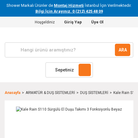
Shower Markalı Ürünler de
Montaj Hizmeti
İstanbul İçin Verilmektedir.
Bilgi İçin Arayınız. 0 (212) 425 48 09
Giriş Yap
Üye Ol
Hoşgeldiniz
ARA
Sepetiniz
Anasayfa
ARMATÜR & DUŞ SİSTEMLERİ
DUŞ SİSTEMLERİ
Kale Rain S11