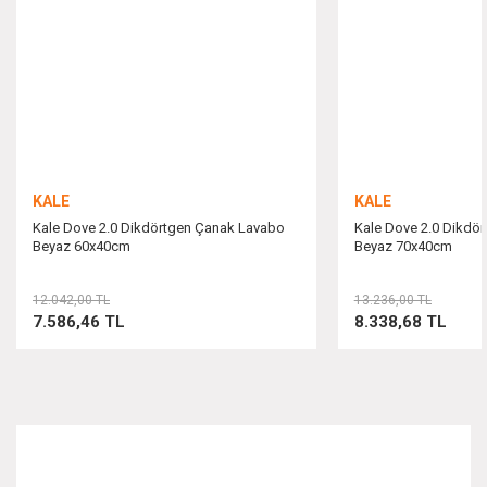
Ürün bilgilerinde hatalar bulunuyor.
Ürün fiyatı diğer sitelerden daha pahalı.
Bu ürüne benzer farklı alternatifler olmalı.
KALE
KALE
Kale Dove 2.0 Dikdörtgen Çanak Lavabo
Kale Dove 2.0 Dikdö
Beyaz 60x40cm
Beyaz 70x40cm
Gönder
12.042,00 TL
13.236,00 TL
7.586,46 TL
8.338,68 TL