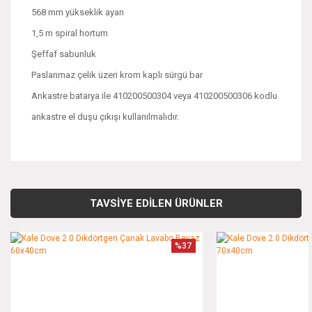
568 mm yükseklik ayarı
1,5 m spiral hortum
Şeffaf sabunluk
Paslanmaz çelik üzeri krom kaplı sürgü bar
Ankastre batarya ile 410200500304 veya 410200500306 kodlu
ankastre el duşu çıkışı kullanılmalıdır.
Bu ürünün fiyat bilgisi, resim, ürün açıklamalarında ve diğer
konularda yetersiz gördüğünüz noktaları öneri formunu
Bu ürüne ilk yorumu siz yapın!
kullanarak tarafımıza iletebilirsiniz.
TAVSİYE EDİLEN ÜRÜNLER
Görüş ve önerileriniz için teşekkür ederiz.
Yorum Yaz
%37
Ürün resmi kalitesiz, bozuk veya görüntülenemiyor.
Ürün açıklamasında eksik bilgiler bulunuyor.