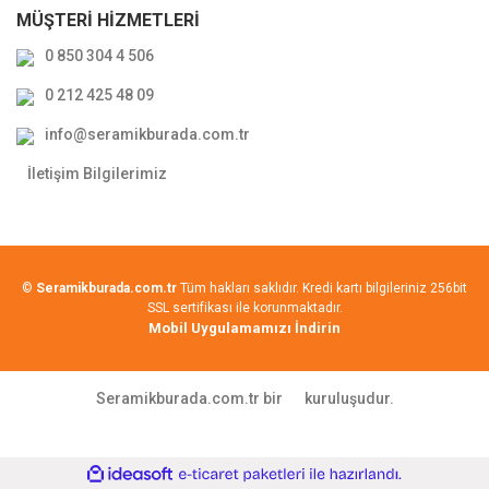
MÜŞTERİ HİZMETLERİ
0 850 304 4 506
0 212 425 48 09
info@seramikburada.com.tr
İletişim Bilgilerimiz
©
Seramikburada.com.tr
Tüm hakları saklıdır. Kredi kartı bilgileriniz 256bit
SSL sertifikası ile korunmaktadır.
Mobil Uygulamamızı İndirin
Seramikburada.com.tr bir
kuruluşudur.
ile
ideasoft
e-