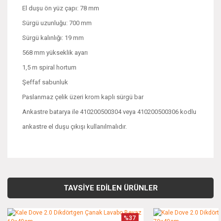
El duşu ön yüz çapı: 78 mm
Sürgü uzunluğu: 700 mm
Sürgü kalınlığı: 19 mm
568 mm yükseklik ayarı
1,5 m spiral hortum
Şeffaf sabunluk
Paslanmaz çelik üzeri krom kaplı sürgü bar
Ankastre batarya ile 410200500304 veya 410200500306 kodlu
ankastre el duşu çıkışı kullanılmalıdır.
Bu ürünün fiyat bilgisi, resim, ürün açıklamalarında ve diğer
konularda yetersiz gördüğünüz noktaları öneri formunu
Bu ürüne ilk yorumu siz yapın!
kullanarak tarafımıza iletebilirsiniz.
TAVSİYE EDİLEN ÜRÜNLER
Görüş ve önerileriniz için teşekkür ederiz.
Yorum Yaz
%37