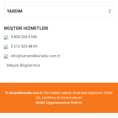
YARDIM
MÜŞTERİ HİZMETLERİ
0 850 304 4 506
0 212 425 48 09
info@seramikburada.com.tr
İletişim Bilgilerimiz
©
Seramikburada.com.tr
Tüm hakları saklıdır. Kredi kartı bilgileriniz 256bit
SSL sertifikası ile korunmaktadır.
Mobil Uygulamamızı İndirin