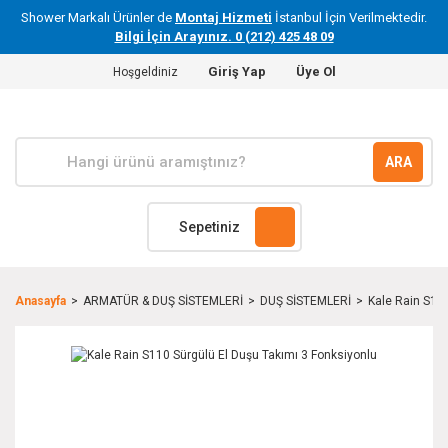
Shower Markalı Ürünler de
Montaj Hizmeti
İstanbul İçin Verilmektedir.
Bilgi İçin Arayınız. 0 (212) 425 48 09
Giriş Yap
Üye Ol
Hoşgeldiniz
ARA
Sepetiniz
Anasayfa
ARMATÜR & DUŞ SİSTEMLERİ
DUŞ SİSTEMLERİ
Kale Rain S110