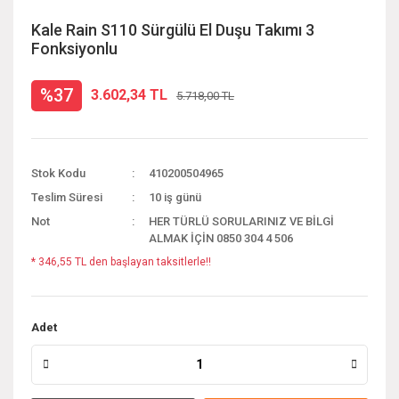
Kale Rain S110 Sürgülü El Duşu Takımı 3
Fonksiyonlu
%37
3.602,34 TL
5.718,00 TL
Stok Kodu
410200504965
Teslim Süresi
10 iş günü
Not
HER TÜRLÜ SORULARINIZ VE BİLGİ
ALMAK İÇİN 0850 304 4 506
* 346,55 TL den başlayan taksitlerle!!
Adet