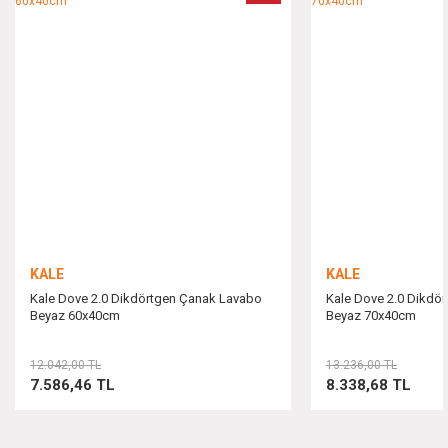
Ürün resmi kalitesiz, bozuk veya görüntülenemiyor.
Ürün açıklamasında eksik bilgiler bulunuyor.
Ürün bilgilerinde hatalar bulunuyor.
Ürün fiyatı diğer sitelerden daha pahalı.
Bu ürüne benzer farklı alternatifler olmalı.
KALE
KALE
Kale Dove 2.0 Dikdörtgen Çanak Lavabo
Kale Dove 2.0 Dikdö
Beyaz 60x40cm
Beyaz 70x40cm
Gönder
12.042,00 TL
13.236,00 TL
7.586,46 TL
8.338,68 TL