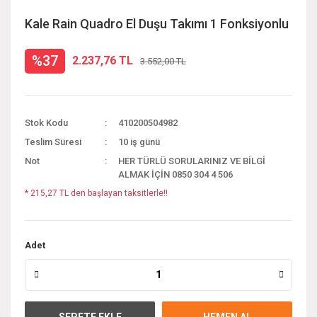
Kale Rain Quadro El Duşu Takımı 1 Fonksiyonlu
%37
2.237,76 TL
3.552,00 TL
Stok Kodu
410200504982
Teslim Süresi
10 iş günü
Not
HER TÜRLÜ SORULARINIZ VE BİLGİ
ALMAK İÇİN 0850 304 4 506
* 215,27 TL den başlayan taksitlerle!!
Adet
SEPETE EKLE
HEMEN AL