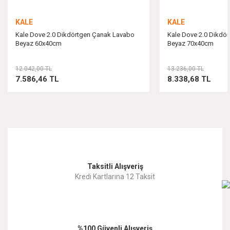
KALE
KALE
Kale Dove 2.0 Dikdörtgen Çanak Lavabo
Kale Dove 2.0 Dikdö
Beyaz 60x40cm
Beyaz 70x40cm
Gönder
12.042,00 TL
13.236,00 TL
7.586,46 TL
8.338,68 TL
Taksitli Alışveriş
Kredi Kartlarına 12 Taksit
%100 Güvenli Alışveriş