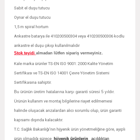
Sabit el duşu tutucu
Oynar el duşu tutucu
1,5 m spiral hortum
Ankastre batarya ile 410200500304 veya 410200500306 kodlu
ankastre el duşu çıkışı kullanılmalıdır
Stok teyidi
almadan lütfen sipariş vermeyiniz.
Kale marka ürünler TS-EN ISO 9001: 2000 Kalite Yönetim
Sertifikası ve TS-EN ISO 14001 Çevre Yönetim Sistemi
Sertifikasına sahiptir.
Bu ürünün üretim hatalarına karşı garanti süresi 5 yıldır.
Ürünün kullanım ve montaj bilgilerine riayet edilmemesi
halinde oluşacak arızalardan alıcı sorumlu olup, ürün garanti
kapsamı dışında kalacaktır.
T.C. Sağlık Bakanlığı'nın hijyenik ürün yönetmeliğine göre, ayıplı
ürün olmadığı sürece
hijyenik ürünlerin
açıldıktan