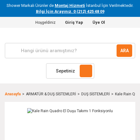
Shower Markalı Ürünler de
Montaj Hizmeti
İstanbul İçin Verilmektedir.
Bilgi İçin Arayınız. 0 (212) 425 48 09
Giriş Yap
Üye Ol
Hoşgeldiniz
ARA
Sepetiniz
Anasayfa
ARMATÜR & DUŞ SİSTEMLERİ
DUŞ SİSTEMLERİ
Kale Rain Qua