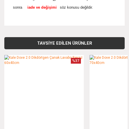
sonra
iade ve değişimi
söz konusu değildir.
Bu ürünün fiyat bilgisi, resim, ürün açıklamalarında ve diğer
konularda yetersiz gördüğünüz noktaları öneri formunu
Bu ürüne ilk yorumu siz yapın!
kullanarak tarafımıza iletebilirsiniz.
TAVSİYE EDİLEN ÜRÜNLER
Görüş ve önerileriniz için teşekkür ederiz.
Yorum Yaz
%37
Ürün resmi kalitesiz, bozuk veya görüntülenemiyor.
Ürün açıklamasında eksik bilgiler bulunuyor.
Ürün bilgilerinde hatalar bulunuyor.
Ürün fiyatı diğer sitelerden daha pahalı.
Bu ürüne benzer farklı alternatifler olmalı.