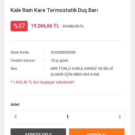
Kale Rain Kare Termostatik Duş Barı
%37
19.266,66 TL
30.582,00 TL
Stok Kodu
410200505045
Teslim Süresi
10 iş günü
Not
HER TÜRLÜ SORULARINIZ VE BİLGİ
ALMAK İÇİN 0850 304 4 506
* 1.853,45 TL den başlayan taksitlerle!!
Adet
SEPETE EKLE
HEMEN AL