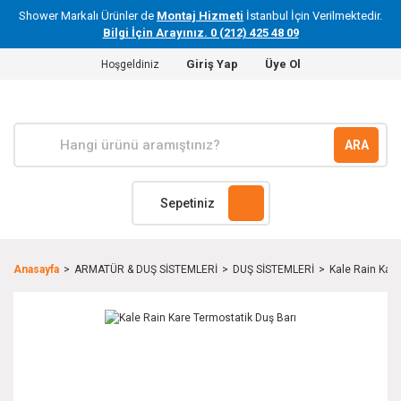
Shower Markalı Ürünler de
Montaj Hizmeti
İstanbul İçin Verilmektedir.
Bilgi İçin Arayınız. 0 (212) 425 48 09
Giriş Yap
Üye Ol
Hoşgeldiniz
ARA
Sepetiniz
Anasayfa
ARMATÜR & DUŞ SİSTEMLERİ
DUŞ SİSTEMLERİ
Kale Rain Kare