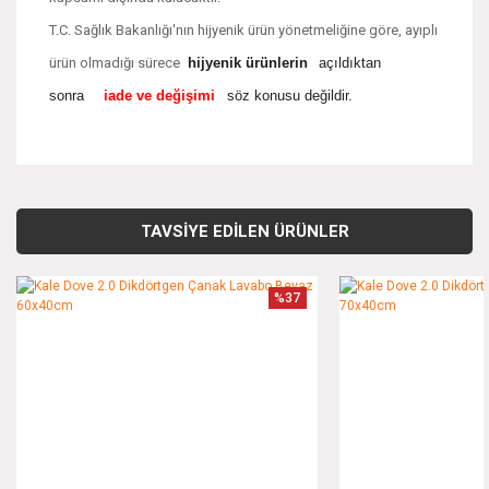
T.C. Sağlık Bakanlığı'nın hijyenik ürün yönetmeliğine göre, ayıplı
ürün olmadığı sürece
hijyenik ürünlerin
açıldıktan
sonra
iade ve değişimi
söz konusu değildir.
Bu ürünün fiyat bilgisi, resim, ürün açıklamalarında ve diğer
konularda yetersiz gördüğünüz noktaları öneri formunu
Bu ürüne ilk yorumu siz yapın!
kullanarak tarafımıza iletebilirsiniz.
TAVSİYE EDİLEN ÜRÜNLER
Görüş ve önerileriniz için teşekkür ederiz.
Yorum Yaz
%37
Ürün resmi kalitesiz, bozuk veya görüntülenemiyor.
Ürün açıklamasında eksik bilgiler bulunuyor.
Ürün bilgilerinde hatalar bulunuyor.
Ürün fiyatı diğer sitelerden daha pahalı.