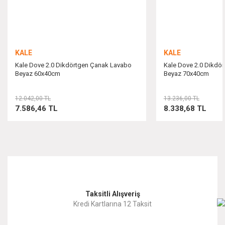
Bu ürüne benzer farklı alternatifler olmalı.
KALE
KALE
Kale Dove 2.0 Dikdörtgen Çanak Lavabo
Kale Dove 2.0 Dikdö
Beyaz 60x40cm
Beyaz 70x40cm
Gönder
12.042,00 TL
13.236,00 TL
7.586,46 TL
8.338,68 TL
Taksitli Alışveriş
Kredi Kartlarına 12 Taksit