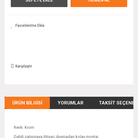
Karşılaştır
ÜRÜN BILGISI
YORUMLAR
TAKSIT SEÇENEK
Renk: Krom
Dahili çalışmaya ihtiyaç duymadan kolay montaj