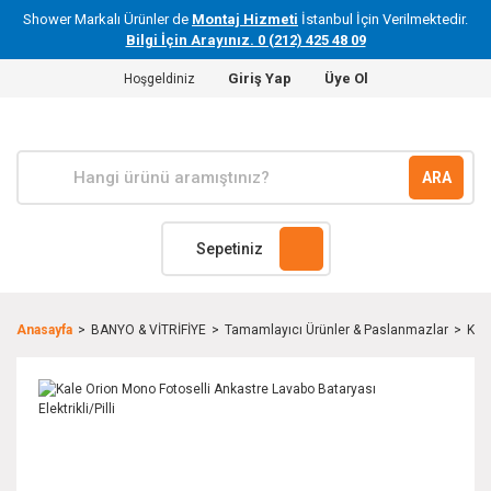
Shower Markalı Ürünler de
Montaj Hizmeti
İstanbul İçin Verilmektedir.
Bilgi İçin Arayınız. 0 (212) 425 48 09
Giriş Yap
Üye Ol
Hoşgeldiniz
ARA
Sepetiniz
Anasayfa
BANYO & VİTRİFİYE
Tamamlayıcı Ürünler & Paslanmazlar
Kale