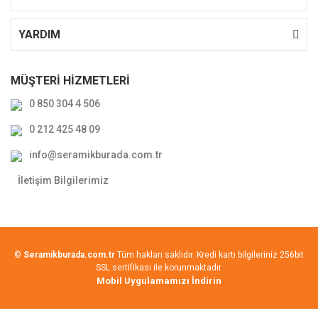
YARDIM
MÜŞTERİ HİZMETLERİ
0 850 304 4 506
0 212 425 48 09
info@seramikburada.com.tr
İletişim Bilgilerimiz
©
Seramikburada.com.tr
Tüm hakları saklıdır. Kredi kartı bilgileriniz 256bit
SSL sertifikası ile korunmaktadır.
Mobil Uygulamamızı İndirin