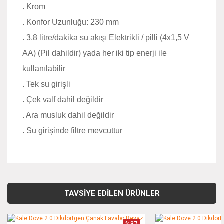
. Krom
. Konfor Uzunluğu: 230 mm
. 3,8 litre/dakika su akışı Elektrikli / pilli (4x1,5 V
AA) (Pil dahildir) yada her iki tip enerji ile
kullanılabilir
. Tek su girişli
. Çek valf dahil değildir
. Ara musluk dahil değildir
. Su girişinde filtre mevcuttur
Bu ürünün fiyat bilgisi, resim, ürün açıklamalarında ve diğer
konularda yetersiz gördüğünüz noktaları öneri formunu
Bu ürüne ilk yorumu siz yapın!
kullanarak tarafımıza iletebilirsiniz.
TAVSİYE EDİLEN ÜRÜNLER
Görüş ve önerileriniz için teşekkür ederiz.
Yorum Yaz
%37