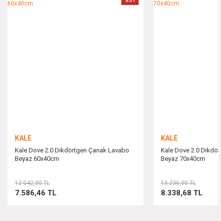
Ürün resmi kalitesiz, bozuk veya görüntülenemiyor.
Ürün açıklamasında eksik bilgiler bulunuyor.
Ürün bilgilerinde hatalar bulunuyor.
Ürün fiyatı diğer sitelerden daha pahalı.
Bu ürüne benzer farklı alternatifler olmalı.
KALE
KALE
Kale Dove 2.0 Dikdörtgen Çanak Lavabo
Kale Dove 2.0 Dikdö
Beyaz 60x40cm
Beyaz 70x40cm
Gönder
12.042,00 TL
13.236,00 TL
7.586,46 TL
8.338,68 TL