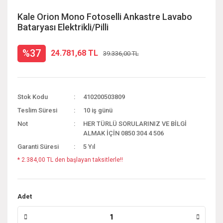
Kale Orion Mono Fotoselli Ankastre Lavabo
Bataryası Elektrikli/Pilli
%37
24.781,68 TL
39.336,00 TL
Stok Kodu
410200503809
Teslim Süresi
10 iş günü
Not
HER TÜRLÜ SORULARINIZ VE BİLGİ
ALMAK İÇİN 0850 304 4 506
Garanti Süresi
5 Yıl
* 2.384,00 TL den başlayan taksitlerle!!
Adet