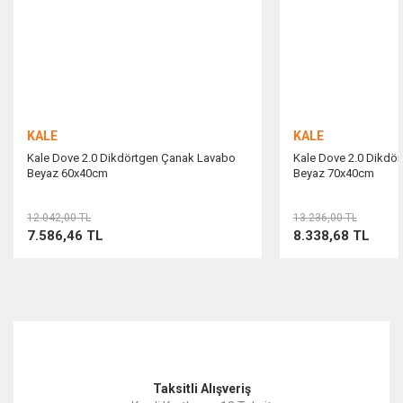
Ürün fiyatı diğer sitelerden daha pahalı.
Bu ürüne benzer farklı alternatifler olmalı.
KALE
KALE
Kale Dove 2.0 Dikdörtgen Çanak Lavabo
Kale Dove 2.0 Dikdö
Beyaz 60x40cm
Beyaz 70x40cm
Gönder
12.042,00 TL
13.236,00 TL
7.586,46 TL
8.338,68 TL
Taksitli Alışveriş