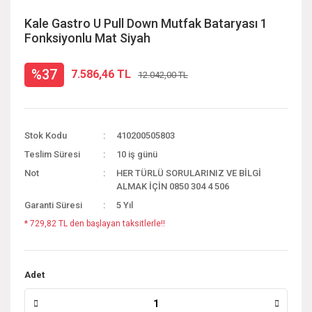
Kale Gastro U Pull Down Mutfak Bataryası 1
Fonksiyonlu Mat Siyah
%37
7.586,46 TL
12.042,00 TL
Stok Kodu
410200505803
Teslim Süresi
10 iş günü
Not
HER TÜRLÜ SORULARINIZ VE BİLGİ
ALMAK İÇİN 0850 304 4 506
Garanti Süresi
5 Yıl
* 729,82 TL den başlayan taksitlerle!!
Adet