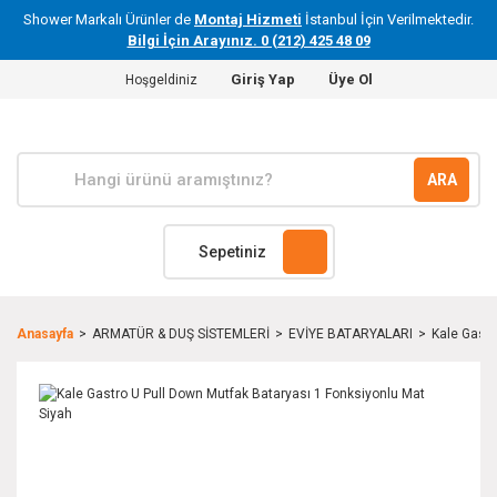
Shower Markalı Ürünler de
Montaj Hizmeti
İstanbul İçin Verilmektedir.
Bilgi İçin Arayınız. 0 (212) 425 48 09
Giriş Yap
Üye Ol
Hoşgeldiniz
ARA
Sepetiniz
Anasayfa
ARMATÜR & DUŞ SİSTEMLERİ
EVİYE BATARYALARI
Kale Gastr