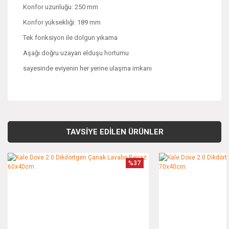
Konfor uzunluğu: 250 mm
Konfor yüksekliği: 189 mm
Tek fonksiyon ile dolgun yıkama
Aşağı doğru uzayan elduşu hortumu
sayesinde eviyenin her yerine ulaşma imkanı
Bu ürünün fiyat bilgisi, resim, ürün açıklamalarında ve diğer
konularda yetersiz gördüğünüz noktaları öneri formunu
Bu ürüne ilk yorumu siz yapın!
kullanarak tarafımıza iletebilirsiniz.
TAVSİYE EDİLEN ÜRÜNLER
Görüş ve önerileriniz için teşekkür ederiz.
Yorum Yaz
%37
Ürün resmi kalitesiz, bozuk veya görüntülenemiyor.
Ürün açıklamasında eksik bilgiler bulunuyor.
Ürün bilgilerinde hatalar bulunuyor.