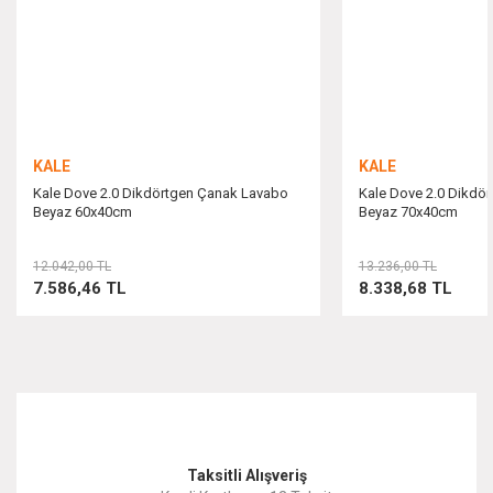
Ürün fiyatı diğer sitelerden daha pahalı.
Bu ürüne benzer farklı alternatifler olmalı.
KALE
KALE
Kale Dove 2.0 Dikdörtgen Çanak Lavabo
Kale Dove 2.0 Dikdö
Beyaz 60x40cm
Beyaz 70x40cm
Gönder
12.042,00 TL
13.236,00 TL
7.586,46 TL
8.338,68 TL
Taksitli Alışveriş