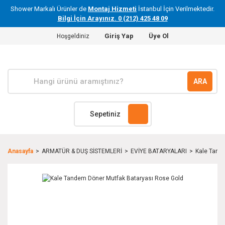
Shower Markalı Ürünler de
Montaj Hizmeti
İstanbul İçin Verilmektedir.
Bilgi İçin Arayınız. 0 (212) 425 48 09
Giriş Yap
Üye Ol
Hoşgeldiniz
ARA
Sepetiniz
Anasayfa
ARMATÜR & DUŞ SİSTEMLERİ
EVİYE BATARYALARI
Kale Tand