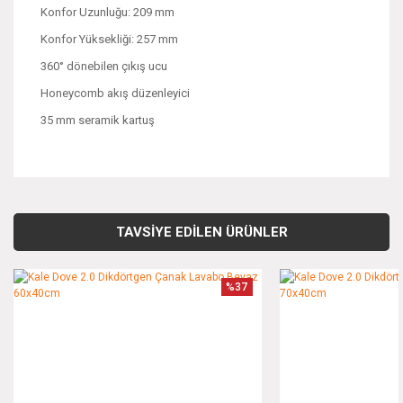
Konfor Uzunluğu: 209 mm
Konfor Yüksekliği: 257 mm
360° dönebilen çıkış ucu
Honeycomb akış düzenleyici
35 mm seramik kartuş
Bu ürünün fiyat bilgisi, resim, ürün açıklamalarında ve diğer
konularda yetersiz gördüğünüz noktaları öneri formunu
Bu ürüne ilk yorumu siz yapın!
kullanarak tarafımıza iletebilirsiniz.
TAVSİYE EDİLEN ÜRÜNLER
Görüş ve önerileriniz için teşekkür ederiz.
Yorum Yaz
%37
Ürün resmi kalitesiz, bozuk veya görüntülenemiyor.
Ürün açıklamasında eksik bilgiler bulunuyor.
Ürün bilgilerinde hatalar bulunuyor.