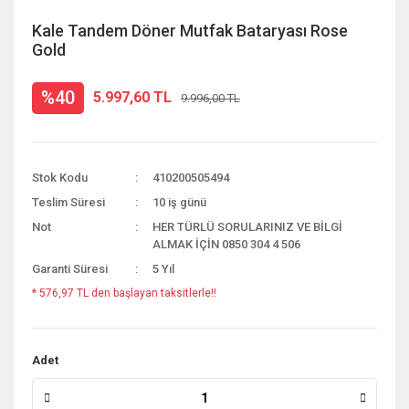
Kale Tandem Döner Mutfak Bataryası Rose
Gold
%40
5.997,60 TL
9.996,00 TL
Stok Kodu
410200505494
Teslim Süresi
10 iş günü
Not
HER TÜRLÜ SORULARINIZ VE BİLGİ
ALMAK İÇİN 0850 304 4 506
Garanti Süresi
5 Yıl
* 576,97 TL den başlayan taksitlerle!!
Adet