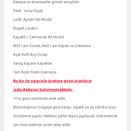
Batarya ve aksesuarlar görsel amaçlıdır.
Renk : Irony/Siyah
Ledli, Aynalı Üst Modül
Etajerli Lavabo
Kapaklı / Çekmeceli Alt Modül
Mdf Lam Gövde, Mdf Lam Kapak ve Çekmece
Açık Raflı Boy Dolap
Yavaş kapanır kapaklar
Tam Açılır Frenli Çekmece
Bu tür ön siparişle üretime giren ürünlerin
iade/değişimi bulunmamaktadır.
10 iş günü içerisinde sevk edilir.
Bulunduğunuz bölgeye göre kargo, lojistik ya da fabrika aracı
ile teslimat yapılır. Merkezi yerler dışına yapılacak özel teslimat
için ilave teslimat ücreti talep edilir.