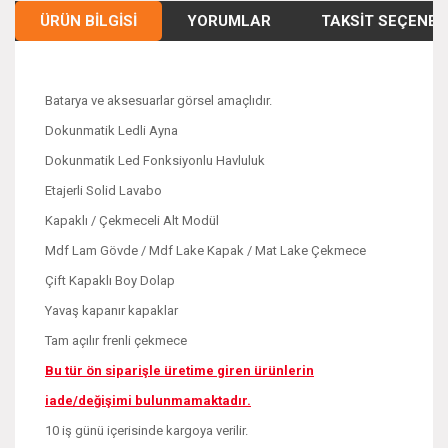
ÜRÜN BILGISI
YORUMLAR
TAKSIT SEÇENEK
Batarya ve aksesuarlar görsel amaçlıdır.
Dokunmatik Ledli Ayna
Dokunmatik Led Fonksiyonlu Havluluk
Etajerli Solid Lavabo
Kapaklı / Çekmeceli Alt Modül
Mdf Lam Gövde / Mdf Lake Kapak / Mat Lake Çekmece
Çift Kapaklı Boy Dolap
Yavaş kapanır kapaklar
Tam açılır frenli çekmece
Bu tür ön siparişle üretime giren ürünlerin
iade/değişimi bulunmamaktadır.
10 iş günü içerisinde kargoya verilir.