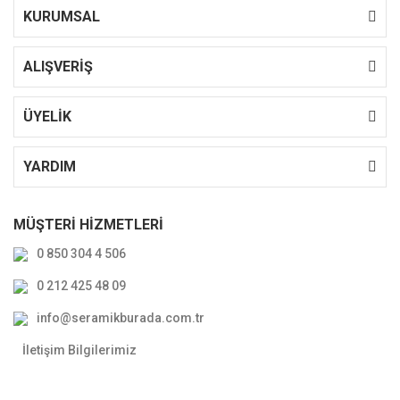
KURUMSAL
ALIŞVERİŞ
ÜYELİK
YARDIM
MÜŞTERİ HİZMETLERİ
0 850 304 4 506
0 212 425 48 09
info@seramikburada.com.tr
İletişim Bilgilerimiz