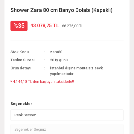
Shower Zara 80 cm Banyo Dolabı (Kapaklı)
%35
43.078,75 TL
66.275,00 TL
Stok Kodu
zara80
Teslim Süresi
20 iş günü
Ürün detayı
İstanbul dışına montajsız sevk
yapılmaktadır.
* 4.144,18 TL den başlayan taksitlerle!!
Seçenekler