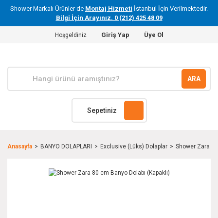
Shower Markalı Ürünler de
Montaj Hizmeti
İstanbul İçin Verilmektedir.
Bilgi İçin Arayınız. 0 (212) 425 48 09
Giriş Yap
Üye Ol
Hoşgeldiniz
ARA
Sepetiniz
Anasayfa
BANYO DOLAPLARI
Exclusive (Lüks) Dolaplar
Shower Zara 80