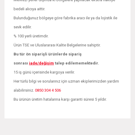
bedeli alıcıya aittir.
Bulunduğunuz bölgeye göre fabrika aracı ile ya da lojistik ile
sevk edilir.
% 100 yerli üretimdir.
Ürün TSE ve Uluslararası Kalite Belgelerine sahiptir.
Bu tür ön siparişli ürünlerde sipariş
sonrası
iade/değişim
talep edilememektedir.
15 iş günü içerisinde kargoya verilir.
Her türlü bilgi ve sorularınız için uzman ekiplerimizden yardım
alabilirsiniz.
0850 304 4 506
Bu ürünün üretim hatalarına karşı garanti süresi 5 yıldır.
Bu ürünün fiyat bilgisi, resim, ürün açıklamalarında ve diğer
konularda yetersiz gördüğünüz noktaları öneri formunu
Bu ürüne ilk yorumu siz yapın!