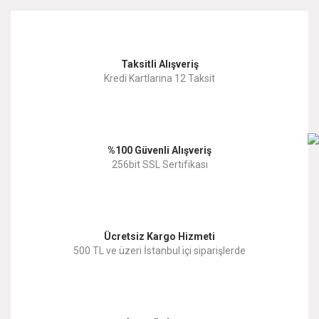
kullanarak tarafımıza iletebilirsiniz.
Görüş ve önerileriniz için teşekkür ederiz.
Yorum Yaz
Taksitli Alışveriş
Ürün resmi kalitesiz, bozuk veya görüntülenemiyor.
Kredi Kartlarına 12 Taksit
Ürün açıklamasında eksik bilgiler bulunuyor.
Ürün bilgilerinde hatalar bulunuyor.
%100 Güvenli Alışveriş
Ürün fiyatı diğer sitelerden daha pahalı.
256bit SSL Sertifikası
Bu ürüne benzer farklı alternatifler olmalı.
Ücretsiz Kargo Hizmeti
500 TL ve üzeri İstanbul içi siparişlerde
Gönder