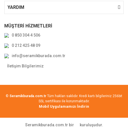
YARDIM
MÜŞTERİ HİZMETLERİ
0 850 304 4 506
0 212 425 48 09
info@seramikburada.com.tr
İletişim Bilgilerimiz
©
Seramikburada.com.tr
Tüm hakları saklıdır. Kredi kartı bilgileriniz 256bit
SSL sertifikası ile korunmaktadır.
Mobil Uygulamamızı İndirin
Seramikburada.com.tr bir
kuruluşudur.