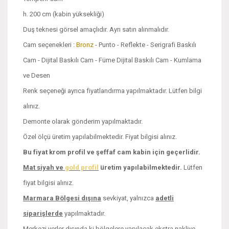
h. 200 cm (kabin yüksekliği)
Duş teknesi görsel amaçlıdır. Ayrı satın alınmalıdır.
Cam seçenekleri :
Bronz
- Punto - Reflekte - Serigrafi Baskılı
Cam - Dijital Baskılı Cam - Füme Dijital Baskılı Cam - Kumlama
ve Desen
Renk seçeneği ayrıca fiyatlandırma yapılmaktadır. Lütfen bilgi
alınız.
Demonte olarak gönderim yapılmaktadır.
Özel ölçü üretim yapılabilmektedir. Fiyat bilgisi alınız.
Bu fiyat krom profil ve şeffaf cam kabin için geçerlidir.
Mat siyah ve
gold profil
üretim yapılabilmektedir.
Lütfen
fiyat bilgisi alınız.
Marmara Bölgesi dışına
sevkiyat, yalnızca
adetli
siparişlerde
yapılmaktadır.
Merkezi yerler dışında ki bölgelere yapılacak ekstra nakliye