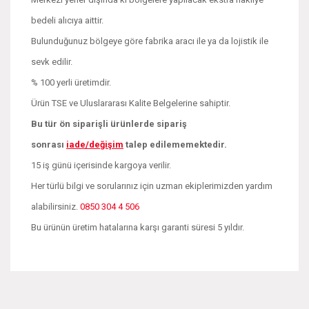
bedeli alıcıya aittir.
Bulunduğunuz bölgeye göre fabrika aracı ile ya da lojistik ile
sevk edilir.
% 100 yerli üretimdir.
Ürün TSE ve Uluslararası Kalite Belgelerine sahiptir.
Bu tür ön siparişli ürünlerde sipariş
sonrası
iade/değişim
talep edilememektedir.
15 iş günü içerisinde kargoya verilir.
Her türlü bilgi ve sorularınız için uzman ekiplerimizden yardım
alabilirsiniz.
0850 304 4 506
Bu ürünün üretim hatalarına karşı garanti süresi 5 yıldır.
Bu ürünün fiyat bilgisi, resim, ürün açıklamalarında ve diğer
konularda yetersiz gördüğünüz noktaları öneri formunu
Bu ürüne ilk yorumu siz yapın!