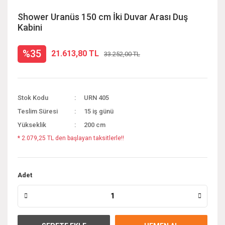
Shower Uranüs 150 cm İki Duvar Arası Duş
Kabini
%35
21.613,80 TL
33.252,00 TL
Stok Kodu
URN 405
Teslim Süresi
15 iş günü
Yükseklik
200 cm
* 2.079,25 TL den başlayan taksitlerle!!
Adet