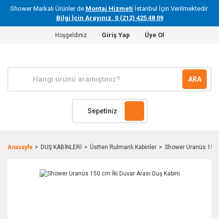
Shower Markalı Ürünler de
Montaj Hizmeti
İstanbul İçin Verilmektedir.
Bilgi İçin Arayınız. 0 (212) 425 48 09
Giriş Yap
Üye Ol
Hoşgeldiniz
ARA
Sepetiniz
Anasayfa
DUŞ KABİNLERİ
Üstten Rulmanlı Kabinler
Shower Uranüs 150 c