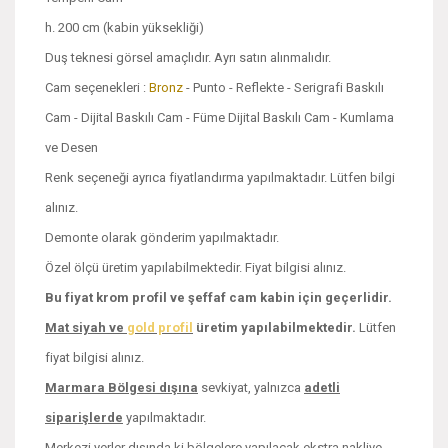
h. 200 cm (kabin yüksekliği)
Duş teknesi görsel amaçlıdır. Ayrı satın alınmalıdır.
Cam seçenekleri :
Bronz
- Punto - Reflekte - Serigrafi Baskılı
Cam - Dijital Baskılı Cam - Füme Dijital Baskılı Cam - Kumlama
ve Desen
Renk seçeneği ayrıca fiyatlandırma yapılmaktadır. Lütfen bilgi
alınız.
Demonte olarak gönderim yapılmaktadır.
Özel ölçü üretim yapılabilmektedir. Fiyat bilgisi alınız.
Bu fiyat krom profil ve şeffaf cam kabin için geçerlidir.
Mat siyah ve
gold profil
üretim yapılabilmektedir.
Lütfen
fiyat bilgisi alınız.
Marmara Bölgesi dışına
sevkiyat, yalnızca
adetli
siparişlerde
yapılmaktadır.
Merkezi yerler dışında ki bölgelere yapılacak ekstra nakliye