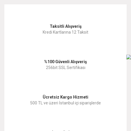
kullanarak tarafımıza iletebilirsiniz.
Görüş ve önerileriniz için teşekkür ederiz.
Yorum Yaz
Taksitli Alışveriş
Ürün resmi kalitesiz, bozuk veya görüntülenemiyor.
Kredi Kartlarına 12 Taksit
Ürün açıklamasında eksik bilgiler bulunuyor.
Ürün bilgilerinde hatalar bulunuyor.
%100 Güvenli Alışveriş
Ürün fiyatı diğer sitelerden daha pahalı.
256bit SSL Sertifikası
Bu ürüne benzer farklı alternatifler olmalı.
Ücretsiz Kargo Hizmeti
500 TL ve üzeri İstanbul içi siparişlerde
Gönder