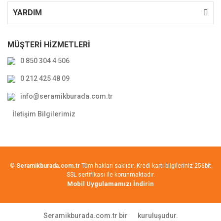
YARDIM
MÜŞTERİ HİZMETLERİ
0 850 304 4 506
0 212 425 48 09
info@seramikburada.com.tr
İletişim Bilgilerimiz
©
Seramikburada.com.tr
Tüm hakları saklıdır. Kredi kartı bilgileriniz 256bit
SSL sertifikası ile korunmaktadır.
Mobil Uygulamamızı İndirin
Seramikburada.com.tr bir
kuruluşudur.