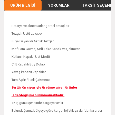
ÜRÜN BILGISI
YORUMLAR
TAKSIT SEÇENEK
Batarya ve aksesuarlar görsel amaçlıdır.
Tezgah Üstü Lavabo
Suya Dayanıklı Akrilik Tezgah
Mdf Lam Gövde, Mdf Lake Kapak ve Çekmece
Katlanır Kapaklı Üst Modül
Çift Kapaklı Boy Dolap
Yavaş kapanır kapaklar
Tam Açılır Frenli Çekmece
Bu tür ön siparişle üretime giren ürünlerin
iade/değişimi bulunmamaktadır.
15 iş günü içerisinde kargoya verilir.
Bulunduğunuz bölgeye göre kargo, lojistik ya da fabrika aracı