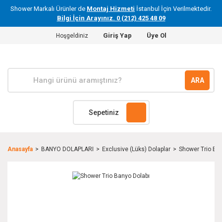
Shower Markalı Ürünler de
Montaj Hizmeti
İstanbul İçin Verilmektedir.
Bilgi İçin Arayınız. 0 (212) 425 48 09
Giriş Yap
Üye Ol
Hoşgeldiniz
ARA
Sepetiniz
Anasayfa
BANYO DOLAPLARI
Exclusive (Lüks) Dolaplar
Shower Trio Ba