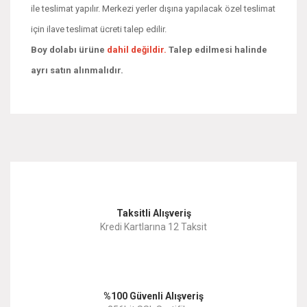
ile teslimat yapılır. Merkezi yerler dışına yapılacak özel teslimat
için ilave teslimat ücreti talep edilir.
Boy dolabı ürüne
dahil değildir.
Talep edilmesi halinde
ayrı satın alınmalıdır.
Bu ürünün fiyat bilgisi, resim, ürün açıklamalarında ve diğer
konularda yetersiz gördüğünüz noktaları öneri formunu
Bu ürüne ilk yorumu siz yapın!
kullanarak tarafımıza iletebilirsiniz.
Görüş ve önerileriniz için teşekkür ederiz.
Yorum Yaz
Taksitli Alışveriş
Ürün resmi kalitesiz, bozuk veya görüntülenemiyor.
Kredi Kartlarına 12 Taksit
Ürün açıklamasında eksik bilgiler bulunuyor.
Ürün bilgilerinde hatalar bulunuyor.
%100 Güvenli Alışveriş
Ürün fiyatı diğer sitelerden daha pahalı.