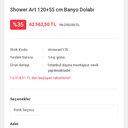
Shower Art 120+55 cm Banyo Dolabı
%35
62.562,50 TL
96.250,00 TL
Stok Kodu
stoneart175
Teslim Süresi
14 iş günü
Ürün detayı
İstanbul dışına montajsız sevk
yapılmaktadır.
* 6.018,51 TL den başlayan taksitlerle!!
Seçenekler
Adet