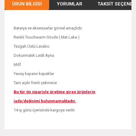
ÜRÜN BILGISI
YORUMLAR
TAKSIT SEÇENEK
Batarya ve aksesuarlar görsel amaçlıdır.
Renkli Touchwarm Gövde ( Mat Lake )
Tezgah Üstü Lavabo
Dokunmatik Ledli Ayna
Mdf
Yavaş kapanır kapaklar
Tam açılır frenli çekmece
Bu tür ön siparişle üretime giren ürünlerin
iade/değişimi bulunmamaktadır.
14 iş günü içerisinde kargoya verilir.
Bu ürünün fiyat bilgisi, resim, ürün açıklamalarında ve diğer