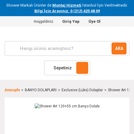
Shower Markalı Ürünler de
Montaj Hizmeti
İstanbul İçin Verilmektedir.
Bilgi İçin Arayınız. 0 (212) 425 48 09
Giriş Yap
Üye Ol
Hoşgeldiniz
ARA
Sepetiniz
Anasayfa
BANYO DOLAPLARI
Exclusive (Lüks) Dolaplar
Shower Art 120