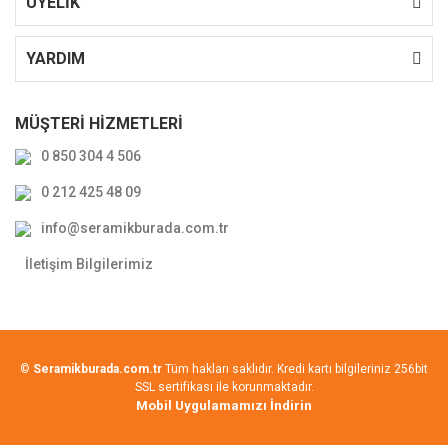
ÜYELİK
YARDIM
MÜŞTERİ HİZMETLERİ
0 850 304 4 506
0 212 425 48 09
info@seramikburada.com.tr
İletişim Bilgilerimiz
©
Seramikburada.com.tr
Tüm hakları saklıdır. Kredi kartı bilgileriniz 256bit
SSL sertifikası ile korunmaktadır.
Mobil Uygulamamızı İndirin