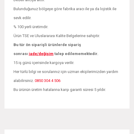
Bulunduğunuz bölgeye göre fabrika aracı ile ya da lojistik ile
sevk edilir.
% 100 yerli üretimdir.
Ürün TSE ve Uluslararası Kalite Belgelerine sahiptir.
Bu tür ön siparişli ürünlerde sipariş
sonrası
iade/değişim
talep edilememektedir.
15 iş günü içerisinde kargoya verilir.
Her türlü bilgi ve sorularınız için uzman ekiplerimizden yardım
alabilirsiniz.
0850 304 4 506
Bu ürünün üretim hatalarına karşı garanti süresi 5 yıldır.
Bu ürünün fiyat bilgisi, resim, ürün açıklamalarında ve diğer
konularda yetersiz gördüğünüz noktaları öneri formunu
Bu ürüne ilk yorumu siz yapın!
kullanarak tarafımıza iletebilirsiniz.