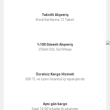
Görüş ve önerileriniz için teşekkür ederiz.
Yorum Yaz
Taksitli Alışveriş
Ürün resmi kalitesiz, bozuk veya görüntülenemiyor.
Kredi Kartlarına 12 Taksit
Ürün açıklamasında eksik bilgiler bulunuyor.
Ürün bilgilerinde hatalar bulunuyor.
%100 Güvenli Alışveriş
Ürün fiyatı diğer sitelerden daha pahalı.
256bit SSL Sertifikası
Bu ürüne benzer farklı alternatifler olmalı.
Ücretsiz Kargo Hizmeti
500 TL ve üzeri İstanbul içi siparişlerde
Gönder
Aynı gün kargo
Saat 16:00'a kadar ki siparişler