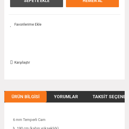
SEPETE EKLE
HEMEN AL
Karşılaştır
ÜRÜN BILGISI
YORUMLAR
TAKSIT SEÇENEK
6 mm Temperli Cam
h. 190 cm (kabin yüksekliği)