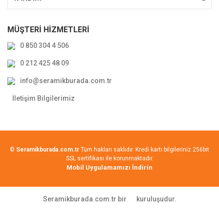
MÜŞTERİ HİZMETLERİ
0 850 304 4 506
0 212 425 48 09
info@seramikburada.com.tr
İletişim Bilgilerimiz
©
Seramikburada.com.tr
Tüm hakları saklıdır. Kredi kartı bilgileriniz 256bit
SSL sertifikası ile korunmaktadır.
Mobil Uygulamamızı İndirin
Seramikburada.com.tr bir
kuruluşudur.