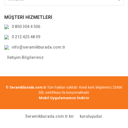
MÜŞTERİ HİZMETLERİ
0 850 304 4 506
0 212 425 48 09
info@seramikburada.com.tr
İletişim Bilgilerimiz
©
Seramikburada.com.tr
Tüm hakları saklıdır. Kredi kartı bilgileriniz 256bit
SSL sertifikası ile korunmaktadır.
Mobil Uygulamamızı İndirin
Seramikburada.com.tr bir
kuruluşudur.