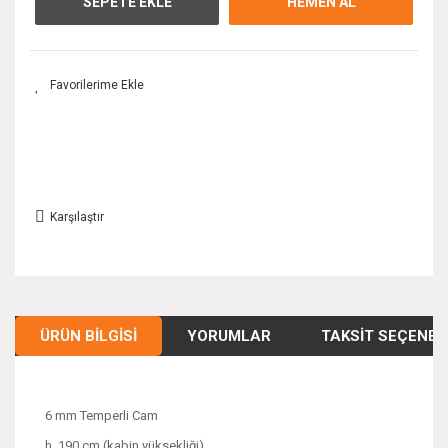
SEPETE EKLE
HEMEN AL
Karşılaştır
ÜRÜN BILGISI
YORUMLAR
TAKSIT SEÇENEK
6 mm Temperli Cam
h. 190 cm (kabin yüksekliği)