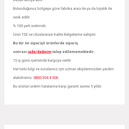
Bulunduğunuz bölgeye göre fabrika aracı ile ya da lojistik ile
sevk edilir.
% 100 yerli üretimdir.
Ürün TSE ve Uluslararası Kalite Belgelerine sahiptir.
Bu tür ön siparişli ürünlerde sipariş
sonrası
iade/değişim
talep edilememektedir.
15 iş günü içerisinde kargoya verilir.
Her türlü bilgi ve sorularınız için uzman ekiplerimizden yardım
alabilirsiniz.
0850 304 4 506
Bu ürünün üretim hatalarına karşı garanti süresi 5 yıldır.
Bu ürünün fiyat bilgisi, resim, ürün açıklamalarında ve diğer
konularda yetersiz gördüğünüz noktaları öneri formunu
Bu ürüne ilk yorumu siz yapın!
kullanarak tarafımıza iletebilirsiniz.