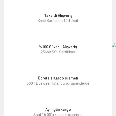
Görüş ve önerileriniz için teşekkür ederiz.
Yorum Yaz
Taksitli Alışveriş
Ürün resmi kalitesiz, bozuk veya görüntülenemiyor.
Kredi Kartlarına 12 Taksit
Ürün açıklamasında eksik bilgiler bulunuyor.
Ürün bilgilerinde hatalar bulunuyor.
%100 Güvenli Alışveriş
Ürün fiyatı diğer sitelerden daha pahalı.
256bit SSL Sertifikası
Bu ürüne benzer farklı alternatifler olmalı.
Ücretsiz Kargo Hizmeti
500 TL ve üzeri İstanbul içi siparişlerde
Gönder
Aynı gün kargo
Saat 16:00'a kadar ki siparişler