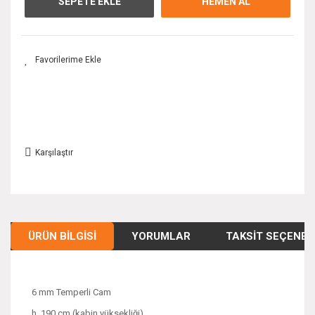
SEPETE EKLE
HEMEN AL
Karşılaştır
ÜRÜN BILGISI
YORUMLAR
TAKSIT SEÇENEK
6 mm Temperli Cam
h. 190 cm (kabin yüksekliği)