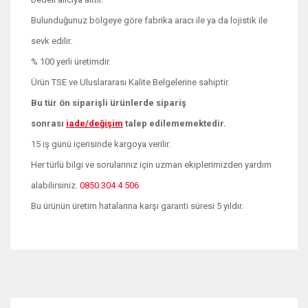
Bulunduğunuz bölgeye göre fabrika aracı ile ya da lojistik ile
sevk edilir.
% 100 yerli üretimdir.
Ürün TSE ve Uluslararası Kalite Belgelerine sahiptir.
Bu tür ön siparişli ürünlerde sipariş
sonrası
iade/değişim
talep edilememektedir.
15 iş günü içerisinde kargoya verilir.
Her türlü bilgi ve sorularınız için uzman ekiplerimizden yardım
alabilirsiniz.
0850 304 4 506
Bu ürünün üretim hatalarına karşı garanti süresi 5 yıldır.
Bu ürünün fiyat bilgisi, resim, ürün açıklamalarında ve diğer
konularda yetersiz gördüğünüz noktaları öneri formunu
Bu ürüne ilk yorumu siz yapın!
kullanarak tarafımıza iletebilirsiniz.