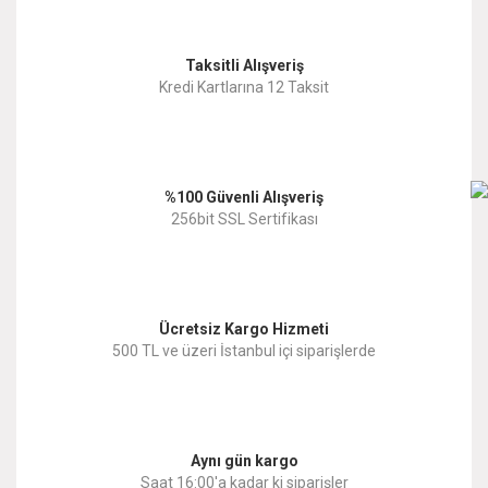
Görüş ve önerileriniz için teşekkür ederiz.
Yorum Yaz
Taksitli Alışveriş
Ürün resmi kalitesiz, bozuk veya görüntülenemiyor.
Kredi Kartlarına 12 Taksit
Ürün açıklamasında eksik bilgiler bulunuyor.
Ürün bilgilerinde hatalar bulunuyor.
%100 Güvenli Alışveriş
Ürün fiyatı diğer sitelerden daha pahalı.
256bit SSL Sertifikası
Bu ürüne benzer farklı alternatifler olmalı.
Ücretsiz Kargo Hizmeti
500 TL ve üzeri İstanbul içi siparişlerde
Gönder
Aynı gün kargo
Saat 16:00'a kadar ki siparişler