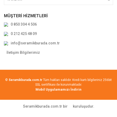
MÜŞTERİ HİZMETLERİ
0 850 304 4 506
0 212 425 48 09
info@seramikburada.com.tr
İletişim Bilgilerimiz
©
Seramikburada.com.tr
Tüm hakları saklıdır. Kredi kartı bilgileriniz 256bit
SSL sertifikası ile korunmaktadır.
Mobil Uygulamamızı İndirin
Seramikburada.com.tr bir
kuruluşudur.