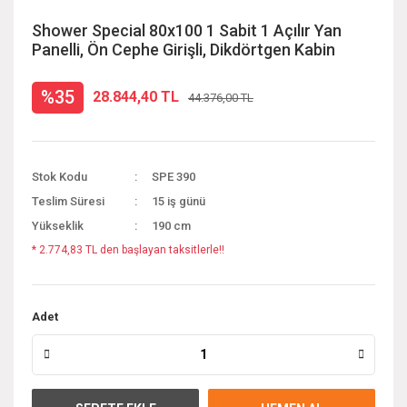
Shower Special 80x100 1 Sabit 1 Açılır Yan
Panelli, Ön Cephe Girişli, Dikdörtgen Kabin
%35
28.844,40 TL
44.376,00 TL
Stok Kodu
SPE 390
Teslim Süresi
15 iş günü
Yükseklik
190 cm
* 2.774,83 TL den başlayan taksitlerle!!
Adet