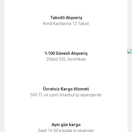
Görüş ve önerileriniz için teşekkür ederiz.
Yorum Yaz
Taksitli Alışveriş
Ürün resmi kalitesiz, bozuk veya görüntülenemiyor.
Kredi Kartlarına 12 Taksit
Ürün açıklamasında eksik bilgiler bulunuyor.
Ürün bilgilerinde hatalar bulunuyor.
%100 Güvenli Alışveriş
Ürün fiyatı diğer sitelerden daha pahalı.
256bit SSL Sertifikası
Bu ürüne benzer farklı alternatifler olmalı.
Ücretsiz Kargo Hizmeti
500 TL ve üzeri İstanbul içi siparişlerde
Gönder
Aynı gün kargo
Saat 16:00'a kadar ki siparişler