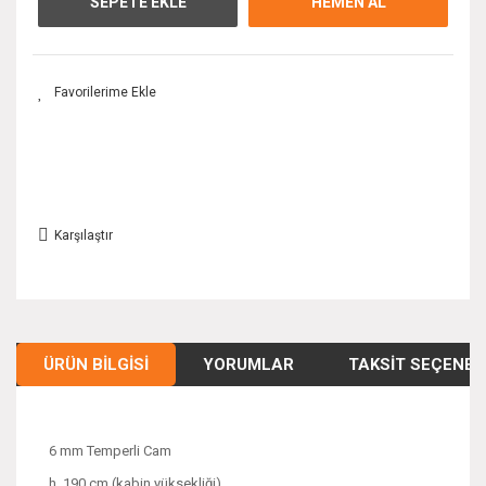
SEPETE EKLE
HEMEN AL
Karşılaştır
ÜRÜN BILGISI
YORUMLAR
TAKSIT SEÇENEK
6 mm Temperli Cam
h. 190 cm (kabin yüksekliği)