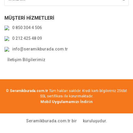
MÜŞTERİ HİZMETLERİ
0 850 304 4 506
0 212 425 48 09
info@seramikburada.com.tr
İletişim Bilgilerimiz
©
Seramikburada.com.tr
Tüm hakları saklıdır. Kredi kartı bilgileriniz 256bit
SSL sertifikası ile korunmaktadır.
Mobil Uygulamamızı İndirin
Seramikburada.com.tr bir
kuruluşudur.