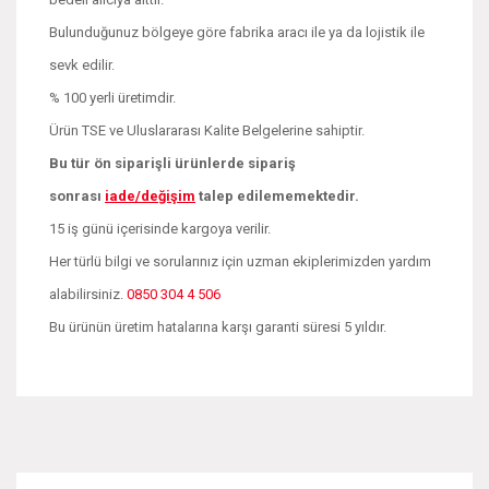
Bulunduğunuz bölgeye göre fabrika aracı ile ya da lojistik ile
sevk edilir.
% 100 yerli üretimdir.
Ürün TSE ve Uluslararası Kalite Belgelerine sahiptir.
Bu tür ön siparişli ürünlerde sipariş
sonrası
iade/değişim
talep edilememektedir.
15 iş günü içerisinde kargoya verilir.
Her türlü bilgi ve sorularınız için uzman ekiplerimizden yardım
alabilirsiniz.
0850 304 4 506
Bu ürünün üretim hatalarına karşı garanti süresi 5 yıldır.
Bu ürünün fiyat bilgisi, resim, ürün açıklamalarında ve diğer
konularda yetersiz gördüğünüz noktaları öneri formunu
Bu ürüne ilk yorumu siz yapın!
kullanarak tarafımıza iletebilirsiniz.