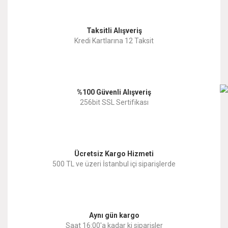
Görüş ve önerileriniz için teşekkür ederiz.
Yorum Yaz
Taksitli Alışveriş
Ürün resmi kalitesiz, bozuk veya görüntülenemiyor.
Kredi Kartlarına 12 Taksit
Ürün açıklamasında eksik bilgiler bulunuyor.
Ürün bilgilerinde hatalar bulunuyor.
%100 Güvenli Alışveriş
Ürün fiyatı diğer sitelerden daha pahalı.
256bit SSL Sertifikası
Bu ürüne benzer farklı alternatifler olmalı.
Ücretsiz Kargo Hizmeti
500 TL ve üzeri İstanbul içi siparişlerde
Gönder
Aynı gün kargo
Saat 16:00'a kadar ki siparişler