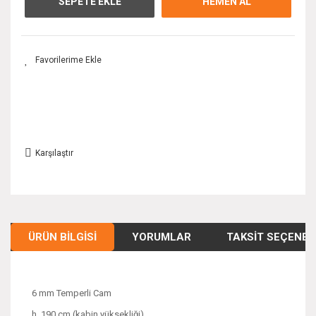
SEPETE EKLE
HEMEN AL
Karşılaştır
ÜRÜN BILGISI
YORUMLAR
TAKSIT SEÇENEK
6 mm Temperli Cam
h. 190 cm (kabin yüksekliği)