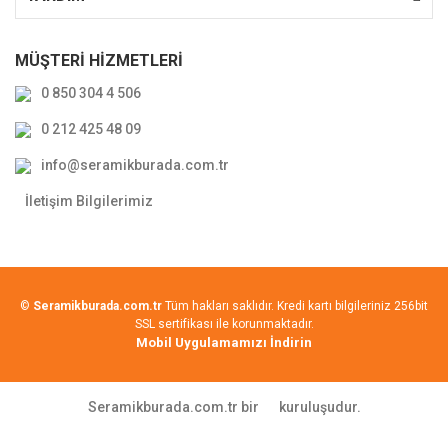
MÜŞTERİ HİZMETLERİ
0 850 304 4 506
0 212 425 48 09
info@seramikburada.com.tr
İletişim Bilgilerimiz
©
Seramikburada.com.tr
Tüm hakları saklıdır. Kredi kartı bilgileriniz 256bit
SSL sertifikası ile korunmaktadır.
Mobil Uygulamamızı İndirin
Seramikburada.com.tr bir
kuruluşudur.