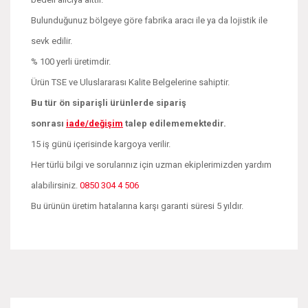
Bulunduğunuz bölgeye göre fabrika aracı ile ya da lojistik ile
sevk edilir.
% 100 yerli üretimdir.
Ürün TSE ve Uluslararası Kalite Belgelerine sahiptir.
Bu tür ön siparişli ürünlerde sipariş
sonrası
iade/değişim
talep edilememektedir.
15 iş günü içerisinde kargoya verilir.
Her türlü bilgi ve sorularınız için uzman ekiplerimizden yardım
alabilirsiniz.
0850 304 4 506
Bu ürünün üretim hatalarına karşı garanti süresi 5 yıldır.
Bu ürünün fiyat bilgisi, resim, ürün açıklamalarında ve diğer
konularda yetersiz gördüğünüz noktaları öneri formunu
Bu ürüne ilk yorumu siz yapın!
kullanarak tarafımıza iletebilirsiniz.