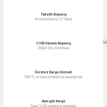
Görüş ve önerileriniz için teşekkür ederiz.
Yorum Yaz
Taksitli Alışveriş
Ürün resmi kalitesiz, bozuk veya görüntülenemiyor.
Kredi Kartlarına 12 Taksit
Ürün açıklamasında eksik bilgiler bulunuyor.
Ürün bilgilerinde hatalar bulunuyor.
%100 Güvenli Alışveriş
Ürün fiyatı diğer sitelerden daha pahalı.
256bit SSL Sertifikası
Bu ürüne benzer farklı alternatifler olmalı.
Ücretsiz Kargo Hizmeti
500 TL ve üzeri İstanbul içi siparişlerde
Gönder
Aynı gün kargo
Saat 16:00'a kadar ki siparişler