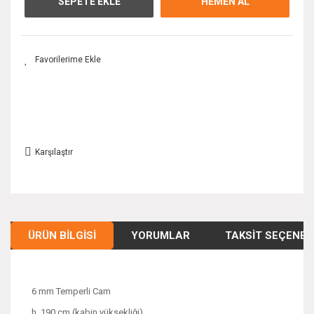
SEPETE EKLE
HEMEN AL
Karşılaştır
ÜRÜN BILGISI
YORUMLAR
TAKSIT SEÇENEK
6 mm Temperli Cam
h. 190 cm (kabin yüksekliği)