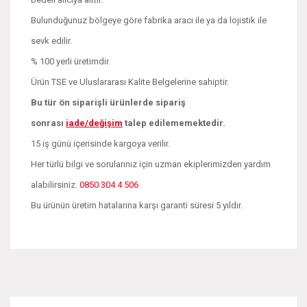
Bulunduğunuz bölgeye göre fabrika aracı ile ya da lojistik ile
sevk edilir.
% 100 yerli üretimdir.
Ürün TSE ve Uluslararası Kalite Belgelerine sahiptir.
Bu tür ön siparişli ürünlerde sipariş
sonrası
iade/değişim
talep edilememektedir.
15 iş günü içerisinde kargoya verilir.
Her türlü bilgi ve sorularınız için uzman ekiplerimizden yardım
alabilirsiniz.
0850 304 4 506
Bu ürünün üretim hatalarına karşı garanti süresi 5 yıldır.
Bu ürünün fiyat bilgisi, resim, ürün açıklamalarında ve diğer
konularda yetersiz gördüğünüz noktaları öneri formunu
Bu ürüne ilk yorumu siz yapın!
kullanarak tarafımıza iletebilirsiniz.