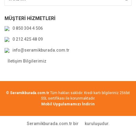
MÜŞTERİ HİZMETLERİ
0 850 304 4 506
0 212 425 48 09
info@seramikburada.com.tr
İletişim Bilgilerimiz
©
Seramikburada.com.tr
Tüm hakları saklıdır. Kredi kartı bilgileriniz 256bit
SSL sertifikası ile korunmaktadır.
Mobil Uygulamamızı İndirin
Seramikburada.com.tr bir
kuruluşudur.