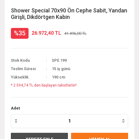
Shower Special 70x90 Ön Cephe Sabit, Yandan
Girişli, Dikdörtgen Kabin
%35
26.972,40 TL
41.496,00 TL
Stok Kodu
SPE 199
Teslim Süresi
15 iş günü
Yükseklik
190 cm
* 2.594,74 TL den başlayan taksitlerle!!
Adet