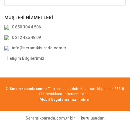
MÜŞTERİ HİZMETLERİ
0 850 304 4 506
0 212 425 48 09
info@seramikburada.com.tr
İletişim Bilgilerimiz
©
Seramikburada.com.tr
Tüm hakları saklıdır. Kredi kartı bilgileriniz 256bit
SSL sertifikası ile korunmaktadır.
Mobil Uygulamamızı İndirin
Seramikburada.com.tr bir
kuruluşudur.