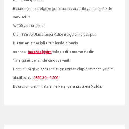
Bulunduğunuz bölgeye göre fabrika aracı ile ya da lojistik ile
sevk edilir.
% 100 yerli üretimdir.
Ürün TSE ve Uluslararası Kalite Belgelerine sahiptir.
Bu tür ön siparişli ürünlerde sipariş
sonrası
iade/değişim
talep edilememektedir.
15 iş günü içerisinde kargoya verilir.
Her türlü bilgi ve sorularınız için uzman ekiplerimizden yardım
alabilirsiniz.
0850 304 4 506
Bu ürünün üretim hatalarına karşı garanti süresi 5 yıldır.
Bu ürünün fiyat bilgisi, resim, ürün açıklamalarında ve diğer
konularda yetersiz gördüğünüz noktaları öneri formunu
Bu ürüne ilk yorumu siz yapın!
kullanarak tarafımıza iletebilirsiniz.