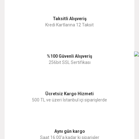
Görüş ve önerileriniz için teşekkür ederiz.
Yorum Yaz
Taksitli Alışveriş
Ürün resmi kalitesiz, bozuk veya görüntülenemiyor.
Kredi Kartlarına 12 Taksit
Ürün açıklamasında eksik bilgiler bulunuyor.
Ürün bilgilerinde hatalar bulunuyor.
%100 Güvenli Alışveriş
Ürün fiyatı diğer sitelerden daha pahalı.
256bit SSL Sertifikası
Bu ürüne benzer farklı alternatifler olmalı.
Ücretsiz Kargo Hizmeti
500 TL ve üzeri İstanbul içi siparişlerde
Gönder
Aynı gün kargo
Saat 16:00'a kadar ki siparişler