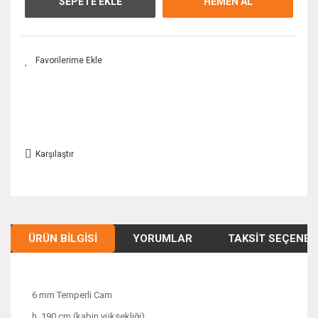
SEPETE EKLE
HEMEN AL
Karşılaştır
ÜRÜN BILGISI
YORUMLAR
TAKSIT SEÇENEK
6 mm Temperli Cam
h. 190 cm (kabin yüksekliği)