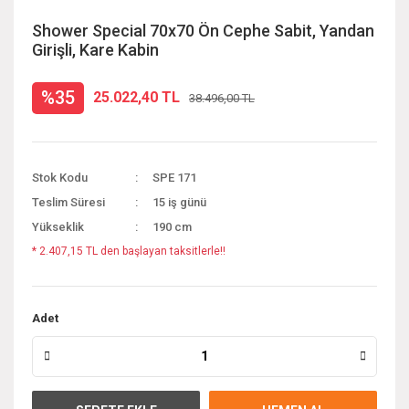
Shower Special 70x70 Ön Cephe Sabit, Yandan
Girişli, Kare Kabin
%35
25.022,40 TL
38.496,00 TL
Stok Kodu
SPE 171
Teslim Süresi
15 iş günü
Yükseklik
190 cm
* 2.407,15 TL den başlayan taksitlerle!!
Adet