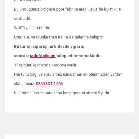
Bulunduğunuz bölgeye göre fabrika aracı ile ya da lojistik ile
sevk edilir.
% 100 yerli üretimdir.
Ürün TSE ve Uluslararası Kalite Belgelerine sahiptir.
Bu tür ön siparişli ürünlerde sipariş
sonrası
iade/değişim
talep edilememektedir.
15 iş günü içerisinde kargoya verilir.
Her türlü bilgi ve sorularınız için uzman ekiplerimizden yardım
alabilirsiniz.
0850 304 4 506
Bu ürünün üretim hatalarına karşı garanti süresi 5 yıldır.
Bu ürünün fiyat bilgisi, resim, ürün açıklamalarında ve diğer
konularda yetersiz gördüğünüz noktaları öneri formunu
Bu ürüne ilk yorumu siz yapın!
kullanarak tarafımıza iletebilirsiniz.