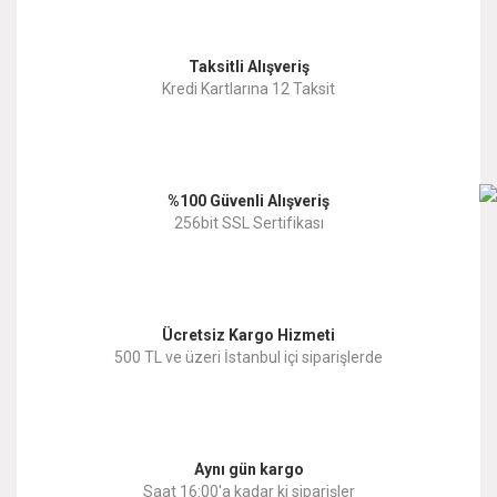
Görüş ve önerileriniz için teşekkür ederiz.
Yorum Yaz
Taksitli Alışveriş
Ürün resmi kalitesiz, bozuk veya görüntülenemiyor.
Kredi Kartlarına 12 Taksit
Ürün açıklamasında eksik bilgiler bulunuyor.
Ürün bilgilerinde hatalar bulunuyor.
%100 Güvenli Alışveriş
Ürün fiyatı diğer sitelerden daha pahalı.
256bit SSL Sertifikası
Bu ürüne benzer farklı alternatifler olmalı.
Ücretsiz Kargo Hizmeti
500 TL ve üzeri İstanbul içi siparişlerde
Gönder
Aynı gün kargo
Saat 16:00'a kadar ki siparişler