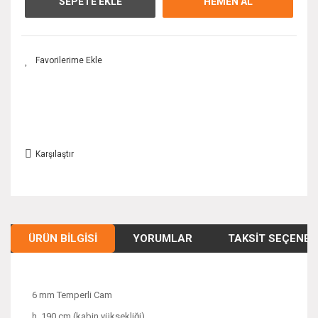
SEPETE EKLE
HEMEN AL
Karşılaştır
ÜRÜN BILGISI
YORUMLAR
TAKSIT SEÇENEK
6 mm Temperli Cam
h. 190 cm (kabin yüksekliği)