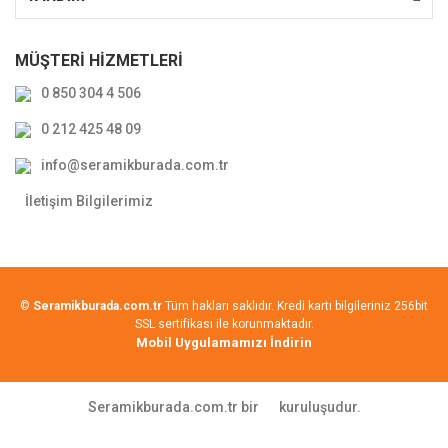
MÜŞTERİ HİZMETLERİ
0 850 304 4 506
0 212 425 48 09
info@seramikburada.com.tr
İletişim Bilgilerimiz
©
Seramikburada.com.tr
Tüm hakları saklıdır. Kredi kartı bilgileriniz 256bit
SSL sertifikası ile korunmaktadır.
Mobil Uygulamamızı İndirin
Seramikburada.com.tr bir
kuruluşudur.