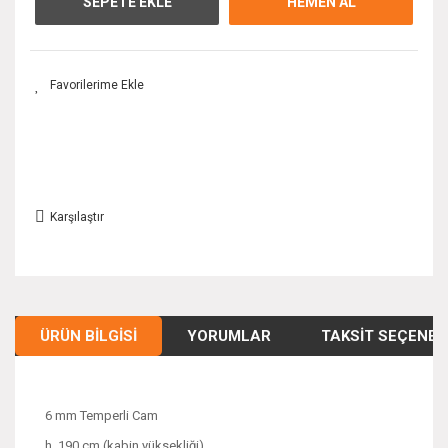
SEPETE EKLE
HEMEN AL
Karşılaştır
ÜRÜN BILGISI
YORUMLAR
TAKSIT SEÇENEK
6 mm Temperli Cam
h. 190 cm (kabin yüksekliği)