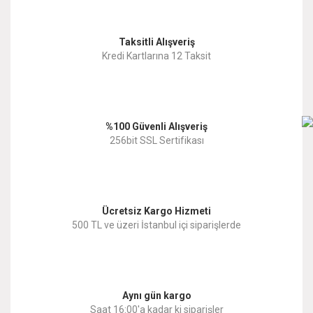
Görüş ve önerileriniz için teşekkür ederiz.
Yorum Yaz
Taksitli Alışveriş
Ürün resmi kalitesiz, bozuk veya görüntülenemiyor.
Kredi Kartlarına 12 Taksit
Ürün açıklamasında eksik bilgiler bulunuyor.
Ürün bilgilerinde hatalar bulunuyor.
%100 Güvenli Alışveriş
Ürün fiyatı diğer sitelerden daha pahalı.
256bit SSL Sertifikası
Bu ürüne benzer farklı alternatifler olmalı.
Ücretsiz Kargo Hizmeti
500 TL ve üzeri İstanbul içi siparişlerde
Gönder
Aynı gün kargo
Saat 16:00'a kadar ki siparişler