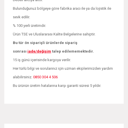
Bulunduğunuz bölgeye göre fabrika aracı ile ya da lojistik ile
sevk edilir.
% 100 yerli üretimdir.
Ürün TSE ve Uluslararası Kalite Belgelerine sahiptir.
Bu tür ön siparişli ürünlerde sipariş
sonrası
iade/değişim
talep edilememektedir.
15 iş günü içerisinde kargoya verilir.
Her türlü bilgi ve sorularınız için uzman ekiplerimizden yardım
alabilirsiniz.
0850 304 4 506
Bu ürünün üretim hatalarına karşı garanti süresi 5 yıldır.
Bu ürünün fiyat bilgisi, resim, ürün açıklamalarında ve diğer
konularda yetersiz gördüğünüz noktaları öneri formunu
Bu ürüne ilk yorumu siz yapın!
kullanarak tarafımıza iletebilirsiniz.