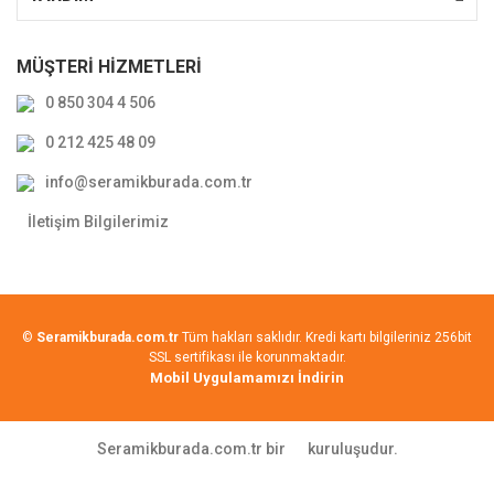
MÜŞTERİ HİZMETLERİ
0 850 304 4 506
0 212 425 48 09
info@seramikburada.com.tr
İletişim Bilgilerimiz
©
Seramikburada.com.tr
Tüm hakları saklıdır. Kredi kartı bilgileriniz 256bit
SSL sertifikası ile korunmaktadır.
Mobil Uygulamamızı İndirin
Seramikburada.com.tr bir
kuruluşudur.