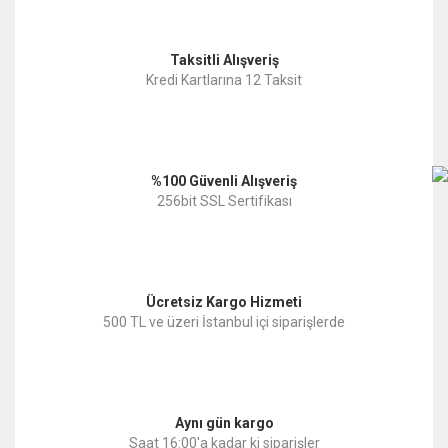
Görüş ve önerileriniz için teşekkür ederiz.
Yorum Yaz
Taksitli Alışveriş
Ürün resmi kalitesiz, bozuk veya görüntülenemiyor.
Kredi Kartlarına 12 Taksit
Ürün açıklamasında eksik bilgiler bulunuyor.
Ürün bilgilerinde hatalar bulunuyor.
%100 Güvenli Alışveriş
Ürün fiyatı diğer sitelerden daha pahalı.
256bit SSL Sertifikası
Bu ürüne benzer farklı alternatifler olmalı.
Ücretsiz Kargo Hizmeti
500 TL ve üzeri İstanbul içi siparişlerde
Gönder
Aynı gün kargo
Saat 16:00'a kadar ki siparişler