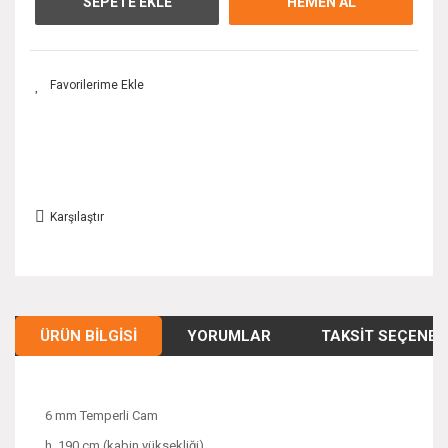
SEPETE EKLE
HEMEN AL
Karşılaştır
ÜRÜN BILGISI
YORUMLAR
TAKSIT SEÇENEK
6 mm Temperli Cam
h. 190 cm (kabin yüksekliği)