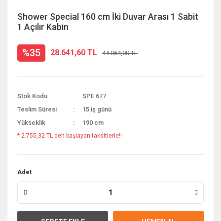
Shower Special 160 cm İki Duvar Arası 1 Sabit
1 Açılır Kabin
%35
28.641,60 TL
44.064,00 TL
Stok Kodu
SPE 677
Teslim Süresi
15 iş günü
Yükseklik
190 cm
* 2.755,32 TL den başlayan taksitlerle!!
Adet