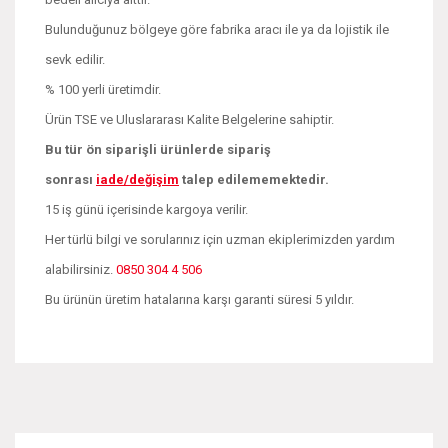
Bulunduğunuz bölgeye göre fabrika aracı ile ya da lojistik ile
sevk edilir.
% 100 yerli üretimdir.
Ürün TSE ve Uluslararası Kalite Belgelerine sahiptir.
Bu tür ön siparişli ürünlerde sipariş
sonrası
iade/değişim
talep edilememektedir.
15 iş günü içerisinde kargoya verilir.
Her türlü bilgi ve sorularınız için uzman ekiplerimizden yardım
alabilirsiniz.
0850 304 4 506
Bu ürünün üretim hatalarına karşı garanti süresi 5 yıldır.
Bu ürünün fiyat bilgisi, resim, ürün açıklamalarında ve diğer
konularda yetersiz gördüğünüz noktaları öneri formunu
Bu ürüne ilk yorumu siz yapın!
kullanarak tarafımıza iletebilirsiniz.