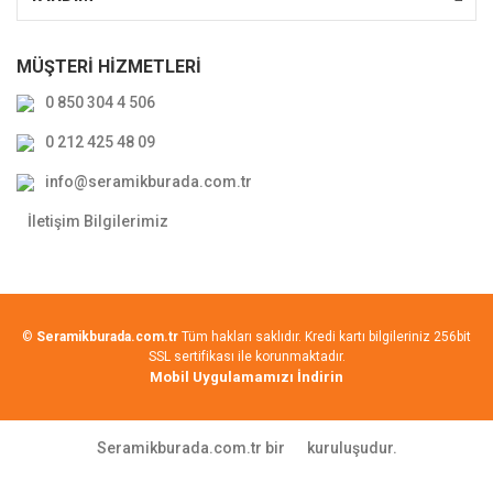
MÜŞTERİ HİZMETLERİ
0 850 304 4 506
0 212 425 48 09
info@seramikburada.com.tr
İletişim Bilgilerimiz
©
Seramikburada.com.tr
Tüm hakları saklıdır. Kredi kartı bilgileriniz 256bit
SSL sertifikası ile korunmaktadır.
Mobil Uygulamamızı İndirin
Seramikburada.com.tr bir
kuruluşudur.