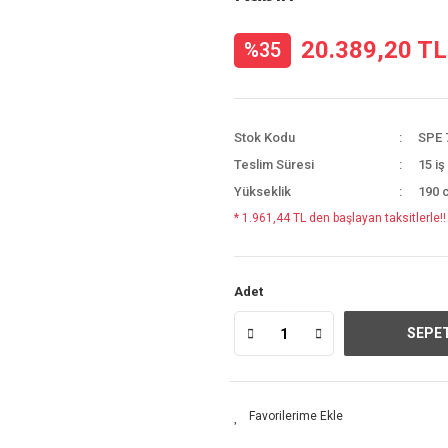
20.389,20 TL
%35
Stok Kodu
SPE 
Teslim Süresi
15 iş
Yükseklik
190 
* 1.961,44 TL den başlayan taksitlerle!!
Adet
SEPET