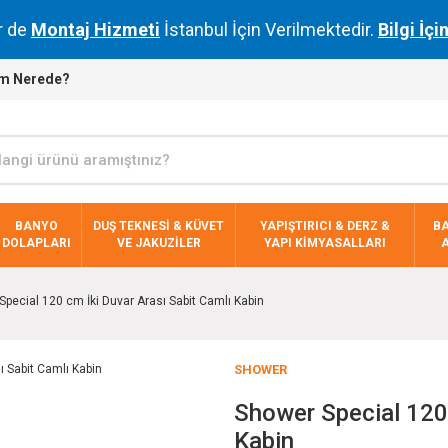
r de
Montaj Hizmeti
İstanbul İçin Verilmektedir.
Bilgi İçi
m Nerede?
BANYO
DUŞ TEKNESİ & KÜVET
YAPIŞTIRICI & DERZ &
B
DOLAPLARI
VE JAKUZİLER
YAPI KİMYASALLARI
pecial 120 cm İki Duvar Arası Sabit Camlı Kabin
SHOWER
Shower Special 120 
Kabin