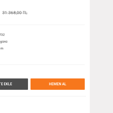
31.368,00 TL
732
 günü
cm
E EKLE
HEMEN AL