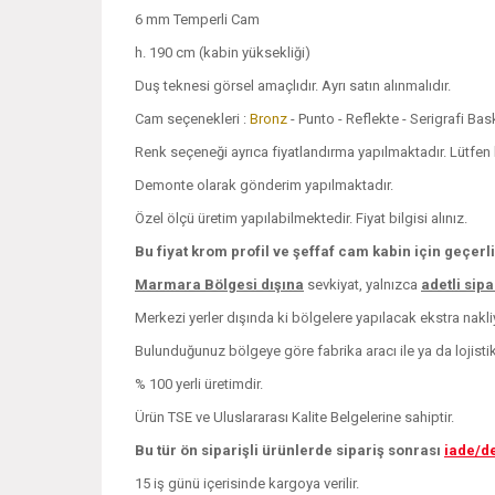
6 mm Temperli Cam
h. 190 cm (kabin yüksekliği)
Duş teknesi görsel amaçlıdır. Ayrı satın alınmalıdır.
Cam seçenekleri :
Bronz
- Punto - Reflekte - Serigrafi Ba
Renk seçeneği ayrıca fiyatlandırma yapılmaktadır. Lütfen bi
Demonte olarak gönderim yapılmaktadır.
Özel ölçü üretim yapılabilmektedir. Fiyat bilgisi alınız.
Bu fiyat krom profil ve şeffaf cam kabin için geçerli
Marmara Bölgesi dışına
sevkiyat, yalnızca
adetli sip
Merkezi yerler dışında ki bölgelere yapılacak ekstra nakliye
Bulunduğunuz bölgeye göre fabrika aracı ile ya da lojistik i
% 100 yerli üretimdir.
Ürün TSE ve Uluslararası Kalite Belgelerine sahiptir.
Bu tür ön siparişli ürünlerde sipariş sonrası
iade/d
15 iş günü içerisinde kargoya verilir.