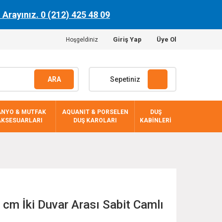
n Arayınız. 0 (212) 425 48 09
Giriş Yap
Üye Ol
Hoşgeldiniz
ARA
Sepetiniz
ANYO & MUTFAK
AQUANIT & PORSELEN
DUŞ
AKSESUARLARI
DUŞ KAROLARI
KABİNLERİ
cm İki Duvar Arası Sabit Camlı