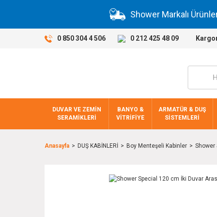
Shower Markalı Ürünle
0 850 304 4 506
0 212 425 48 09
Kargo
DUVAR VE ZEMİN
BANYO &
ARMATÜR & DUŞ
SERAMİKLERİ
VİTRİFİYE
SİSTEMLERİ
Anasayfa
DUŞ KABİNLERİ
Boy Menteşeli Kabinler
Shower S