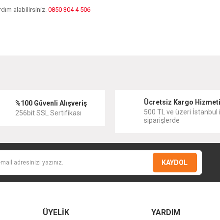
dım alabilirsiniz.
0850 304 4 506
diğer konularda yetersiz gördüğünüz noktaları öneri formunu kullanarak tarafımıza
Bu ürüne ilk yorumu siz yapın!
Ücretsiz Kargo Hizmet
Yorum Yaz
%100 Güvenli Alışveriş
500 TL ve üzeri İstanbul i
256bit SSL Sertifikası
siparişlerde
KAYDOL
ÜYELİK
YARDIM