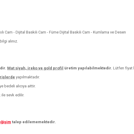
skılı Cam - Dijital Baskılı Cam - Füme Dijital Baskılı Cam - Kumlama ve Desen
lgi alınız.
dir.
Mat siyah, ireko ve
gold profil
üretim yapılabilmektedir.
Lütfen fiyat b
arişlerde
yapılmaktadır.
 bedeli alıcıya aittir.
le sevk edilir.
eğişim
talep edilememektedir.