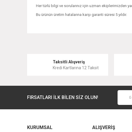
Her türlü bilgi ve sorularınız için uzman ekiplerimizden yar
Bu ürünün üretim hatalarına karşı garanti süresi 5 yıldır.
Bu ürünün fiyat bilgisi, resim, ürün açıklamalarında ve 
Görüş ve önerileriniz için teşekkür ederiz.
Ürün resmi kalitesiz, bozuk veya görüntülenemiyor.
Taksitli Alışveriş
Kredi Kartlarına 12 Taksit
Ürün açıklamasında eksik bilgiler bulunuyor.
Ürün bilgilerinde hatalar bulunuyor.
Ürün fiyatı diğer sitelerden daha pahalı.
FIRSATLARI İLK BİLEN SİZ OLUN!
Bu ürüne benzer farklı alternatifler olmalı.
KURUMSAL
ALIŞVERİŞ