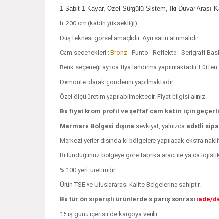
1 Sabit 1 Kayar, Özel Sürgülü Sistem, İki Duvar Arası 
h. 200 cm (kabin yüksekliği)
Duş teknesi görsel amaçlıdır. Ayrı satın alınmalıdır.
Cam seçenekleri :
Bronz
- Punto - Reflekte - Serigrafi Ba
Renk seçeneği ayrıca fiyatlandırma yapılmaktadır. Lütfen bi
Demonte olarak gönderim yapılmaktadır.
Özel ölçü üretim yapılabilmektedir. Fiyat bilgisi alınız.
Bu fiyat krom profil ve şeffaf cam kabin için geçerli
Marmara Bölgesi dışına
sevkiyat, yalnızca
adetli sip
Merkezi yerler dışında ki bölgelere yapılacak ekstra nakliye
Bulunduğunuz bölgeye göre fabrika aracı ile ya da lojistik i
% 100 yerli üretimdir.
Ürün TSE ve Uluslararası Kalite Belgelerine sahiptir.
Bu tür ön siparişli ürünlerde sipariş sonrası
iade/d
15 iş günü içerisinde kargoya verilir.