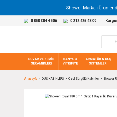
Shower Markalı Ürünler 
0 850 304 4 506
0 212 425 48 09
Kargo
DUVAR VE ZEMİN
BANYO &
ARMATÜR & DUŞ
SERAMİKLERİ
VİTRİFİYE
SİSTEMLERİ
Anasayfa
DUŞ KABİNLERİ
Özel Sürgülü Kabinler
Shower Ro