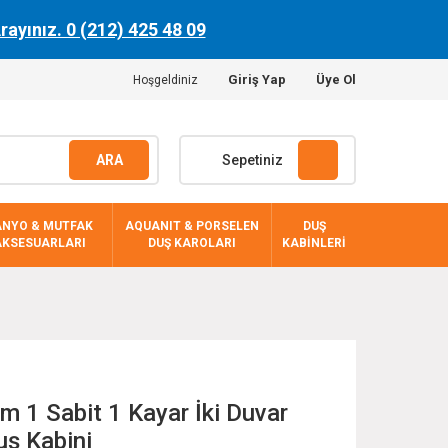
Arayınız. 0 (212) 425 48 09
Giriş Yap
Üye Ol
Hoşgeldiniz
ARA
Sepetiniz
ANYO & MUTFAK
AQUANIT & PORSELEN
DUŞ
AKSESUARLARI
DUŞ KAROLARI
KABİNLERİ
 1 Sabit 1 Kayar İki Duvar
uş Kabini