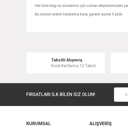
Her türlü bilgi ve sorularınız için uzman ekiplerimizden yar
Bu ürünün üretim hatalarına karşı garanti süresi 5 yıldır.
Bu ürünün fiyat bilgisi, resim, ürün açıklamalarında ve 
Görüş ve önerileriniz için teşekkür ederiz.
Ürün resmi kalitesiz, bozuk veya görüntülenemiyor.
Taksitli Alışveriş
Kredi Kartlarına 12 Taksit
Ürün açıklamasında eksik bilgiler bulunuyor.
Ürün bilgilerinde hatalar bulunuyor.
Ürün fiyatı diğer sitelerden daha pahalı.
FIRSATLARI İLK BİLEN SİZ OLUN!
Bu ürüne benzer farklı alternatifler olmalı.
KURUMSAL
ALIŞVERİŞ