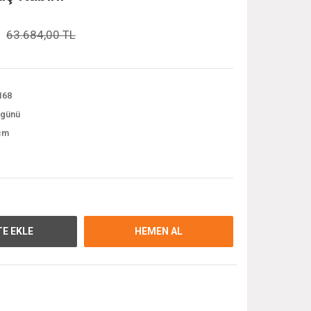
63.684,00 TL
168
 günü
cm
E EKLE
HEMEN AL