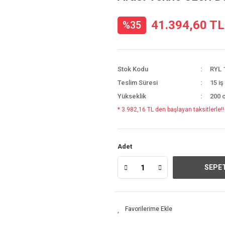
41.394,60 TL
%35
Stok Kodu
RYL 
Teslim Süresi
15 iş
Yükseklik
200 
* 3.982,16 TL den başlayan taksitlerle!!
Adet
SEPET