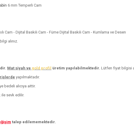
Kabin
6 mm Temperli Cam
skılı Cam - Dijital Baskılı Cam - Füme Dijital Baskılı Cam - Kumlama ve Desen
lgi alınız.
dir.
Mat siyah ve
gold profil
üretim yapılabilmektedir.
Lütfen fiyat bilgisi a
arişlerde
yapılmaktadır.
 bedeli alıcıya aittir.
le sevk edilir.
eğişim
talep edilememektedir.