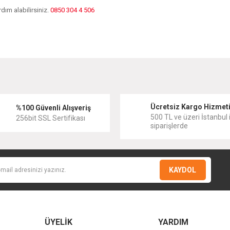
dım alabilirsiniz.
0850 304 4 506
diğer konularda yetersiz gördüğünüz noktaları öneri formunu kullanarak tarafımıza
Bu ürüne ilk yorumu siz yapın!
Ücretsiz Kargo Hizmet
Yorum Yaz
%100 Güvenli Alışveriş
500 TL ve üzeri İstanbul i
256bit SSL Sertifikası
siparişlerde
KAYDOL
ÜYELİK
YARDIM