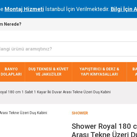
de
Montaj Hizmeti
İstanbul İçin Verilmektedir.
Bilgi İçin 
m Nerede?
BANYO
DUŞ TEKNESİ & KÜVET
YAPIŞTIRICI & DERZ &
B
DOLAPLARI
VE JAKUZİLER
YAPI KİMYASALLARI
yal 180 cm 1 Sabit 1 Kayar İki Duvar Arası Tekne Üzeri Duş Kabini
SHOWER
Shower Royal 180 cm
Arası Tekne Üzeri D