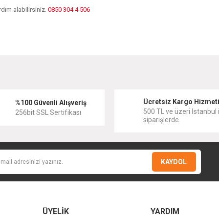
dım alabilirsiniz.
0850 304 4 506
diğer konularda yetersiz gördüğünüz noktaları öneri formunu kullanarak tarafımıza
Bu ürüne ilk yorumu siz yapın!
Ücretsiz Kargo Hizmet
Yorum Yaz
%100 Güvenli Alışveriş
500 TL ve üzeri İstanbul i
256bit SSL Sertifikası
siparişlerde
KAYDOL
ÜYELİK
YARDIM