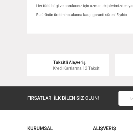
Her türlü bilgi ve sorularınız için uzman ekiplerimizden yar
Bu ürünün üretim hatalarına karşı garanti süresi 5 yıldır.
Bu ürünün fiyat bilgisi, resim, ürün açıklamalarında ve 
Görüş ve önerileriniz için teşekkür ederiz.
Ürün resmi kalitesiz, bozuk veya görüntülenemiyor.
Taksitli Alışveriş
Kredi Kartlarına 12 Taksit
Ürün açıklamasında eksik bilgiler bulunuyor.
Ürün bilgilerinde hatalar bulunuyor.
Ürün fiyatı diğer sitelerden daha pahalı.
FIRSATLARI İLK BİLEN SİZ OLUN!
Bu ürüne benzer farklı alternatifler olmalı.
KURUMSAL
ALIŞVERİŞ