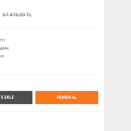
67.476,00 TL
211
 günü
cm
E EKLE
HEMEN AL