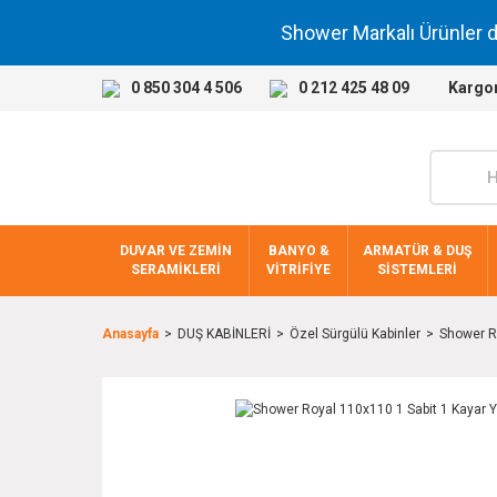
Shower Markalı Ürünler 
0 850 304 4 506
0 212 425 48 09
Kargo
DUVAR VE ZEMİN
BANYO &
ARMATÜR & DUŞ
SERAMİKLERİ
VİTRİFİYE
SİSTEMLERİ
Anasayfa
DUŞ KABİNLERİ
Özel Sürgülü Kabinler
Shower Ro