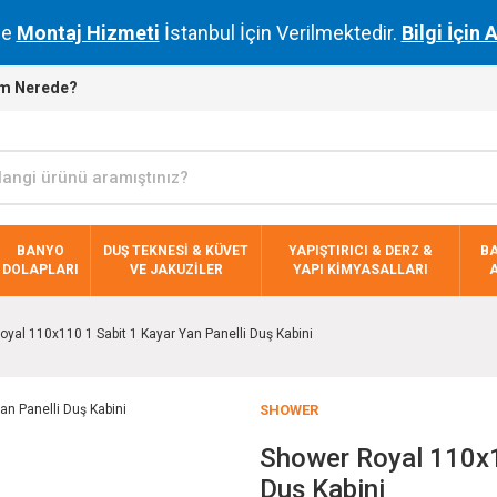
de
Montaj Hizmeti
İstanbul İçin Verilmektedir.
Bilgi İçin 
m Nerede?
BANYO
DUŞ TEKNESİ & KÜVET
YAPIŞTIRICI & DERZ &
B
DOLAPLARI
VE JAKUZİLER
YAPI KİMYASALLARI
yal 110x110 1 Sabit 1 Kayar Yan Panelli Duş Kabini
SHOWER
Shower Royal 110x1
Duş Kabini