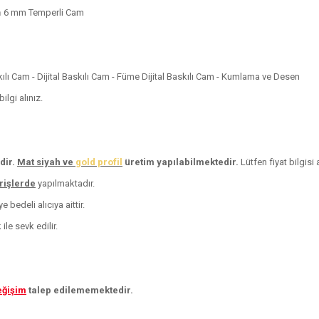
n
6 mm Temperli Cam
skılı Cam - Dijital Baskılı Cam - Füme Dijital Baskılı Cam - Kumlama ve Desen
lgi alınız.
dir.
Mat siyah ve
gold profil
üretim yapılabilmektedir.
Lütfen fiyat bilgisi a
arişlerde
yapılmaktadır.
 bedeli alıcıya aittir.
le sevk edilir.
eğişim
talep edilememektedir.