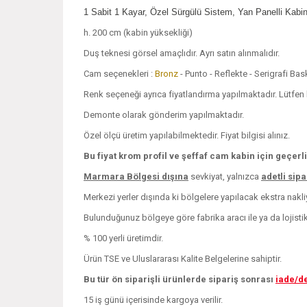
1 Sabit 1 Kayar, Özel Sürgülü Sistem, Yan Panelli Kabi
h. 200 cm (kabin yüksekliği)
Duş teknesi görsel amaçlıdır. Ayrı satın alınmalıdır.
Cam seçenekleri :
Bronz
- Punto - Reflekte - Serigrafi Ba
Renk seçeneği ayrıca fiyatlandırma yapılmaktadır. Lütfen bi
Demonte olarak gönderim yapılmaktadır.
Özel ölçü üretim yapılabilmektedir. Fiyat bilgisi alınız.
Bu fiyat krom profil ve şeffaf cam kabin için geçerli
Marmara Bölgesi dışına
sevkiyat, yalnızca
adetli sip
Merkezi yerler dışında ki bölgelere yapılacak ekstra nakliye
Bulunduğunuz bölgeye göre fabrika aracı ile ya da lojistik i
% 100 yerli üretimdir.
Ürün TSE ve Uluslararası Kalite Belgelerine sahiptir.
Bu tür ön siparişli ürünlerde sipariş sonrası
iade/d
15 iş günü içerisinde kargoya verilir.