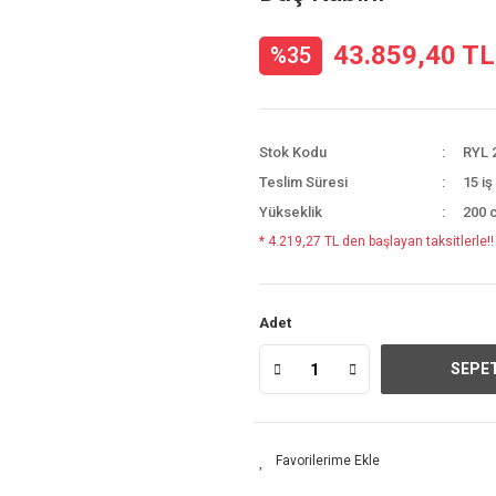
43.859,40 TL
%35
Stok Kodu
RYL 
Teslim Süresi
15 iş
Yükseklik
200 
* 4.219,27 TL den başlayan taksitlerle!!
Adet
SEPET