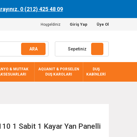
Arayınız. 0 (212) 425 48 09
Giriş Yap
Üye Ol
Hoşgeldiniz
ARA
Sepetiniz
ANYO & MUTFAK
AQUANIT & PORSELEN
DUŞ
AKSESUARLARI
DUŞ KAROLARI
KABİNLERİ
10 1 Sabit 1 Kayar Yan Panelli