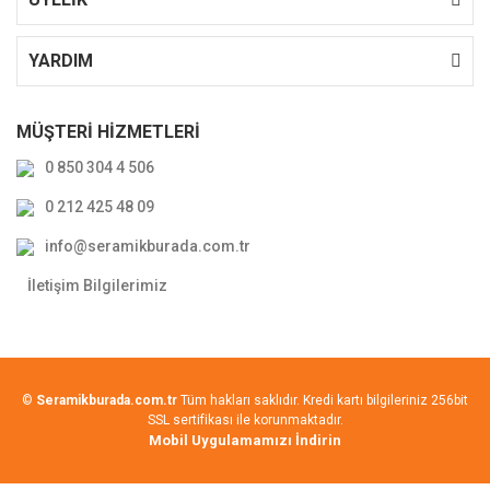
YARDIM
MÜŞTERİ HİZMETLERİ
0 850 304 4 506
0 212 425 48 09
info@seramikburada.com.tr
İletişim Bilgilerimiz
©
Seramikburada.com.tr
Tüm hakları saklıdır. Kredi kartı bilgileriniz 256bit
SSL sertifikası ile korunmaktadır.
Mobil Uygulamamızı İndirin