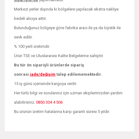
Merkezi yerler dışında ki bölgelere yapılacak ekstra nakliye
bedeli alıcıya aittir.
Bulunduğunuz bölgeye göre fabrika aracı ile ya da lojistik ile
sevk edilir.
% 100 yerli üretimdir.
Ürün TSE ve Uluslararası Kalite Belgelerine sahiptir.
Bu tür ön siparişli ürünlerde sipariş
sonrası
iade/değişim
talep edilememektedir.
15 iş günü içerisinde kargoya verilir.
Her türlü bilgi ve sorularınız için uzman ekiplerimizden yardım
alabilirsiniz.
0850 304 4 506
Bu ürünün üretim hatalarına karşı garanti süresi 5 yıldır.
Bu ürünün fiyat bilgisi, resim, ürün açıklamalarında ve diğer