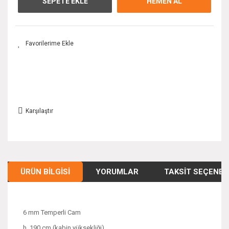
SEPETE EKLE
HEMEN AL
Karşılaştır
ÜRÜN BILGISI
YORUMLAR
TAKSIT SEÇENEK
6 mm Temperli Cam
h. 190 cm (kabin yüksekliği)