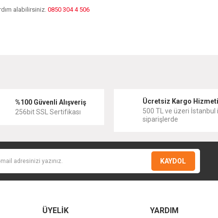
dım alabilirsiniz.
0850 304 4 506
diğer konularda yetersiz gördüğünüz noktaları öneri formunu kullanarak tarafımıza
Bu ürüne ilk yorumu siz yapın!
Ücretsiz Kargo Hizmet
Yorum Yaz
%100 Güvenli Alışveriş
500 TL ve üzeri İstanbul i
256bit SSL Sertifikası
siparişlerde
KAYDOL
ÜYELİK
YARDIM