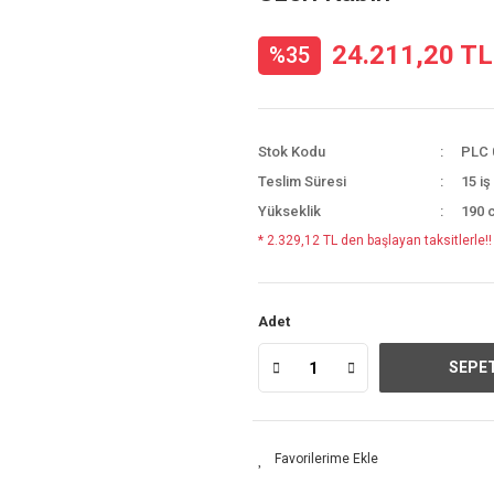
24.211,20 TL
%35
Stok Kodu
PLC 
Teslim Süresi
15 iş
Yükseklik
190 
* 2.329,12 TL den başlayan taksitlerle!!
Adet
SEPET