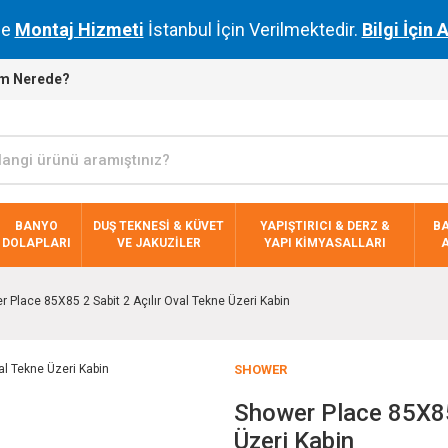
de
Montaj Hizmeti
İstanbul İçin Verilmektedir.
Bilgi İçin 
m Nerede?
BANYO
DUŞ TEKNESİ & KÜVET
YAPIŞTIRICI & DERZ &
B
DOLAPLARI
VE JAKUZİLER
YAPI KİMYASALLARI
 Place 85X85 2 Sabit 2 Açılır Oval Tekne Üzeri Kabin
SHOWER
Shower Place 85X85 
Üzeri Kabin