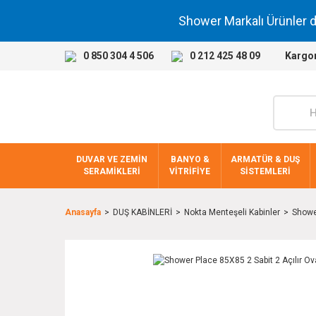
Shower Markalı Ürünler 
0 850 304 4 506
0 212 425 48 09
Kargo
DUVAR VE ZEMİN
BANYO &
ARMATÜR & DUŞ
SERAMİKLERİ
VİTRİFİYE
SİSTEMLERİ
Anasayfa
DUŞ KABİNLERİ
Nokta Menteşeli Kabinler
Shower