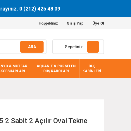
Arayınız. 0 (212) 425 48 09
Giriş Yap
Üye Ol
Hoşgeldiniz
ARA
Sepetiniz
ANYO & MUTFAK
AQUANIT & PORSELEN
DUŞ
AKSESUARLARI
DUŞ KAROLARI
KABİNLERİ
2 Sabit 2 Açılır Oval Tekne