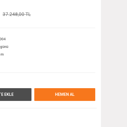
37.248,00 TL
004
 günü
cm
E EKLE
HEMEN AL