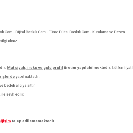
skılı Cam - Dijital Baskılı Cam - Füme Dijital Baskılı Cam - Kumlama ve Desen
lgi alınız.
dir.
Mat siyah, ireko ve
gold profil
üretim yapılabilmektedir.
Lütfen fiyat b
arişlerde
yapılmaktadır.
 bedeli alıcıya aittir.
le sevk edilir.
eğişim
talep edilememektedir.