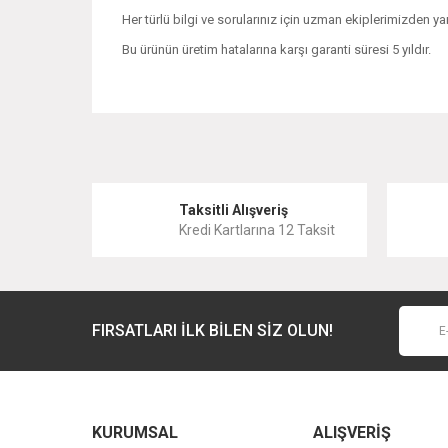
Her türlü bilgi ve sorularınız için uzman ekiplerimizden yar
Bu ürünün üretim hatalarına karşı garanti süresi 5 yıldır.
Bu ürünün fiyat bilgisi, resim, ürün açıklamalarında ve 
Görüş ve önerileriniz için teşekkür ederiz.
Ürün resmi kalitesiz, bozuk veya görüntülenemiyor.
Taksitli Alışveriş
Kredi Kartlarına 12 Taksit
Ürün açıklamasında eksik bilgiler bulunuyor.
Ürün bilgilerinde hatalar bulunuyor.
Ürün fiyatı diğer sitelerden daha pahalı.
FIRSATLARI İLK BİLEN SİZ OLUN!
Bu ürüne benzer farklı alternatifler olmalı.
KURUMSAL
ALIŞVERİŞ