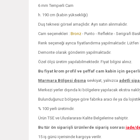
6 mm Temperli Cam
h. 190 cm (kabin yüksekliği)
Duş teknesi görsel amaçlıdır. Ayrı satın alınmalıdır.
Cam seçenekleri :
Bronz
- Punto - Reflekte - Serigrafi Ba
Renk seçeneği ayrıca fiyatlandırma yapılmaktadır. Lütfen bi
Demonte olarak gönderim yapılmaktadır.
Özel ölçü üretim yapılabilmektedir. Fiyat bilgisi alınız.
Bu fiyat krom profil ve şeffaf cam kabin için geçerli
Marmara Bölgesi dışına
sevkiyat, yalnızca
adetli sip
Merkezi yerler dışında ki bölgelere yapılacak ekstra nakliye
Bulunduğunuz bölgeye göre fabrika aracı ile ya da lojistik i
% 100 yerli üretimdir.
Ürün TSE ve Uluslararası Kalite Belgelerine sahiptir.
Bu tür ön siparişli ürünlerde sipariş sonrası
iade/d
15 iş günü içerisinde kargoya verilir.