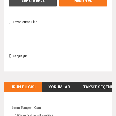
SEPETE EKLE
HEMEN AL
Karşılaştır
ÜRÜN BILGISI
YORUMLAR
TAKSIT SEÇENEK
6 mm Temperli Cam
h. 190 cm (kabin yüksekliği)