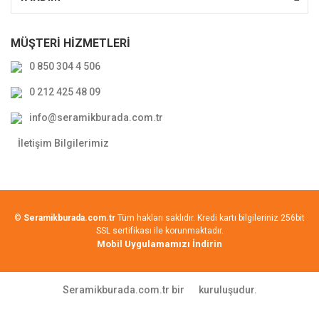
MÜŞTERİ HİZMETLERİ
0 850 304 4 506
0 212 425 48 09
info@seramikburada.com.tr
İletişim Bilgilerimiz
©
Seramikburada.com.tr
Tüm hakları saklıdır. Kredi kartı bilgileriniz 256bit
SSL sertifikası ile korunmaktadır.
Mobil Uygulamamızı İndirin
Seramikburada.com.tr bir
kuruluşudur.