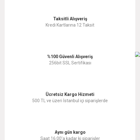
Görüş ve önerileriniz için teşekkür ederiz.
Yorum Yaz
Taksitli Alışveriş
Ürün resmi kalitesiz, bozuk veya görüntülenemiyor.
Kredi Kartlarına 12 Taksit
Ürün açıklamasında eksik bilgiler bulunuyor.
Ürün bilgilerinde hatalar bulunuyor.
%100 Güvenli Alışveriş
Ürün fiyatı diğer sitelerden daha pahalı.
256bit SSL Sertifikası
Bu ürüne benzer farklı alternatifler olmalı.
Ücretsiz Kargo Hizmeti
500 TL ve üzeri İstanbul içi siparişlerde
Gönder
Aynı gün kargo
Saat 16:00'a kadar ki siparişler