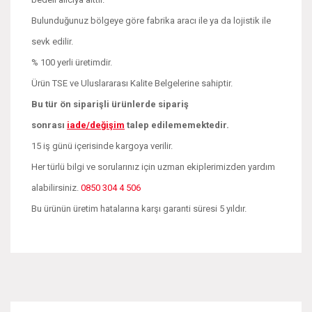
Bulunduğunuz bölgeye göre fabrika aracı ile ya da lojistik ile
sevk edilir.
% 100 yerli üretimdir.
Ürün TSE ve Uluslararası Kalite Belgelerine sahiptir.
Bu tür ön siparişli ürünlerde sipariş
sonrası
iade/değişim
talep edilememektedir.
15 iş günü içerisinde kargoya verilir.
Her türlü bilgi ve sorularınız için uzman ekiplerimizden yardım
alabilirsiniz.
0850 304 4 506
Bu ürünün üretim hatalarına karşı garanti süresi 5 yıldır.
Bu ürünün fiyat bilgisi, resim, ürün açıklamalarında ve diğer
konularda yetersiz gördüğünüz noktaları öneri formunu
Bu ürüne ilk yorumu siz yapın!
kullanarak tarafımıza iletebilirsiniz.